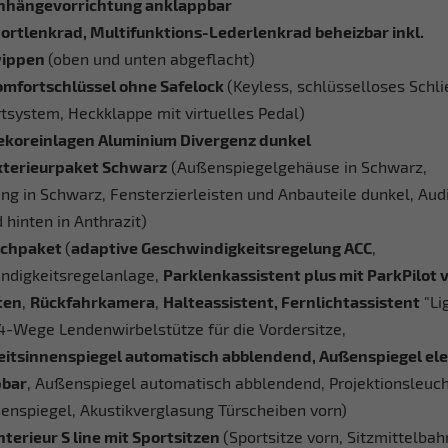
nhängevorrichtung anklappbar
portlenkrad, Multifunktions-Lederlenkrad beheizbar inkl.
wippen
(oben und unten abgeflacht)
omfortschlüssel ohne Safelock
(Keyless, schlüsselloses Schl
tsystem, Heckklappe mit virtuelles Pedal)
ekoreinlagen Aluminium Divergenz dunkel
xterieurpaket Schwarz
(Außenspiegelgehäuse in Schwarz,
ng in Schwarz, Fensterzierleisten und Anbauteile dunkel, Audi
 hinten in Anthrazit)
echpaket
(
adaptive Geschwindigkeitsregelung ACC
,
ndigkeitsregelanlage,
Parklenkassistent plus mit ParkPilot 
ten
,
Rückfahrkamera
,
Halteassistent, Fernlichtassistent
"Li
 4-Wege Lendenwirbelstütze für die Vordersitze,
eitsinnenspiegel automatisch abblendend, Außenspiegel ele
pbar
, Außenspiegel automatisch abblendend, Projektionsleuch
enspiegel, Akustikverglasung Türscheiben vorn)
terieur S line mit Sportsitzen
(Sportsitze vorn, Sitzmittelbah