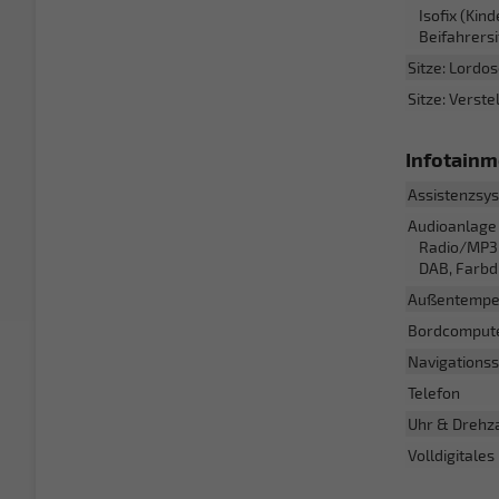
Isofix (Kin
Beifahrersi
Sitze: Lordo
Sitze: Verste
Infotain
Assistenzsy
Audioanlage
Radio/MP3-P
DAB, Farbdi
Außentempe
Bordcomput
Navigations
Telefon
Uhr & Drehz
Volldigitales