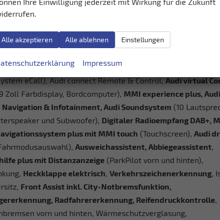
ahrlicht, Dachhimmel Stoff, Mittelarmlehne vorn, Airbag für 
önnen Ihre Einwilligung jederzeit mit Wirkung für die Zukunft
iderrufen.
ahrer, Seitenairbag vorn mit Kopfairbag, Beifahrerairbag-
ierung,
Rücksitzbank plus
(die Rücksitzlehne ist im Verhältnis
Alle akzeptieren
Alle ablehnen
Einstellungen
0 teilbar und vollständig umklappbar),
Vordersitze
rstellbar
,
Audi Application Store und Smartphone-Interfac
atenschutzerklärung
Impressum
ss App-Connect),
Audi connect Notruf & Service mit Audi
system eCall), Audi connect Remote & Control,
Audi virtual Co
,9 Zoll Farbdisplay, Bordcomputer),
MMI experience plus, Aud
 Navigation & Infotainment, Audi Soundsystem
(10 Lautspre
enterspeaker und Subwoofer),
Digitaler Radioempfang DAB+, 
avigationssystem plus mit MMI touch
(Touchscreen),
Audi dr
Fahrmodusauswahl),
Ausweichassistent, Abbiegeassistent
,
hilfe plus mit Distanzanzeige
(ParkPilot vorn und hinten),
nkung,
Heckklappe elektrisch
,
Verkehrszeichenerkennung
, 
rsitz,
Front Assist inkl. City-Notbremsfunktion,
ererkennung, Radfahrererkennung, Reifendruckkontrolle
,
nbremsen vorn und hinten, Wärmeschutzverglasung,