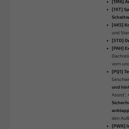
[1M6] A
[1XT] S
Schalt
[4K5] K
und Star
[5TD] D
[PAH] E
Dachreli
vorn und
[PQ1] T
Geschwi
und hin
Assist",
Sicherh
anklap
den Auß
[PWK] In