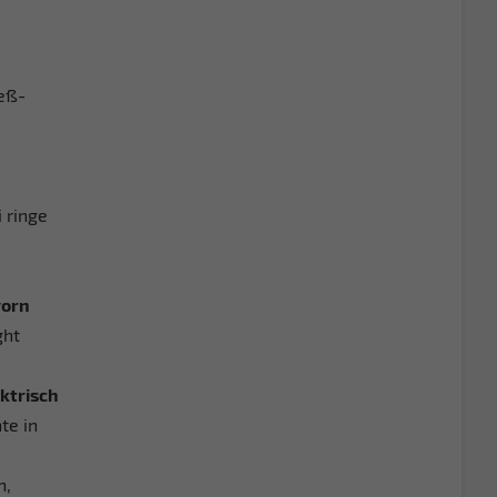
ieß-
 ringe
vorn
ght
ktrisch
te in
n,