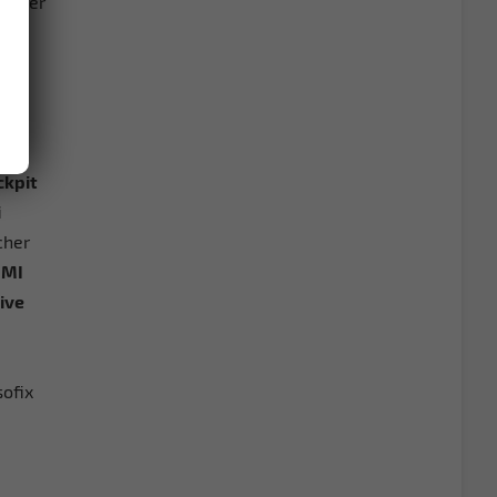
Fahrer
e
ckpit
i
cher
MMI
ive
Isofix