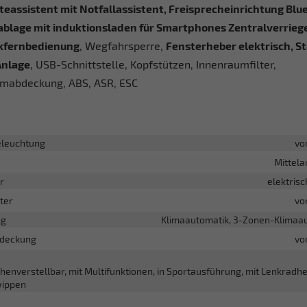
teassistent mit Notfallassistent, Freisprecheinrichtung Blu
ablage mit induktionsladen für Smartphones Zentralverrieg
kfernbedienung
, Wegfahrsperre,
Fensterheber elektrisch, St
Anlage
, USB-Schnittstelle, Kopfstützen, Innenraumfilter,
mabdeckung, ABS, ASR, ESC
leuchtung
vo
Mittel
r
elektrisc
ter
vo
ng
Klimaautomatik, 3-Zonen-Klimaa
deckung
vo
öhenverstellbar, mit Multifunktionen, in Sportausführung, mit Lenkradhe
wippen