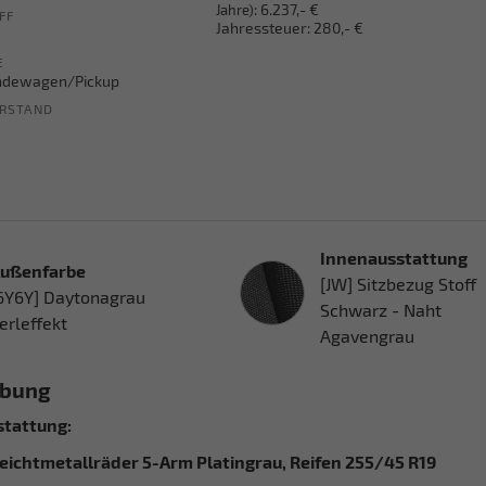
:
6.237,- €
Jahre)
FF
Jahressteuer:
280,- €
E
ndewagen/Pickup
RSTAND
Innenausstattung
ußenfarbe
Innenausstattung
[JW] Sitzbezug Stoff
6Y6Y] Daytonagrau
Schwarz - Naht
erleffekt
Agavengrau
ibung
tattung:
 Leichtmetallräder 5-Arm Platingrau, Reifen 255/45 R19