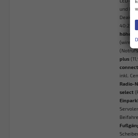
LED-Tagf
k
w
und Beif
Deaktiv
40:20:4
höhenve
D
(wirele
(Notruf
plus
(11
connect
inkl. C
Radio-N
select
(
Einpark
Servole
Beifahre
Fußgäng
Scheibe