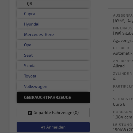
Q8
Cupra
AUSSENFA
[6Y6Y] Da
Hyundai
INNENAUS
[JW] Sitzb
Mercedes-Benz
Agavengr
Opel
GETRIEBE
Automatik
Seat
ANTRIEBS
Skoda
Allrad
ZYLINDER
Toyota
4
Volkswagen
PARTIKELF
1
GEBRAUCHTFAHRZEUGE
SCHADSTO
Euro 6
HUBRAUM
Geparkte Fahrzeuge (
0
)
1.984 ccm
LEISTUNG
Anmelden
150 kW (20