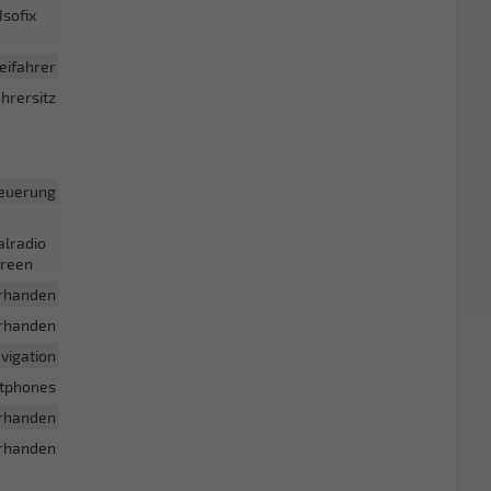
Isofix
eifahrer
hrersitz
euerung
alradio
creen
rhanden
rhanden
vigation
rtphones
rhanden
rhanden