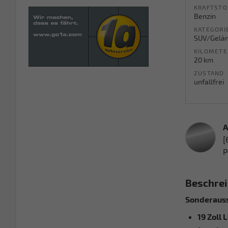
KRAFTSTO
Benzin
KATEGORI
SUV/Gelä
KILOMETE
20 km
ZUSTAND
unfallfrei
A
[
P
Beschre
Sonderauss
19 Zoll