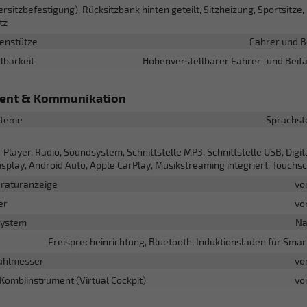
dersitzbefestigung), Rücksitzbank hinten geteilt, Sitzheizung, Sportsitze, 
tz
senstütze
Fahrer und B
llbarkeit
Höhenverstellbarer Fahrer- und Beifa
ment & Kommunikation
steme
Sprachst
layer, Radio, Soundsystem, Schnittstelle MP3, Schnittstelle USB, Digit
splay, Android Auto, Apple CarPlay, Musikstreaming integriert, Touchs
raturanzeige
vo
er
vo
system
Na
Freisprecheinrichtung, Bluetooth, Induktionsladen für Sma
ahlmesser
vo
 Kombiinstrument (Virtual Cockpit)
vo