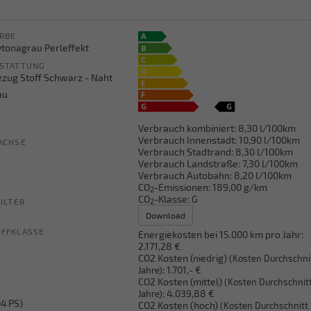
RBE
ytonagrau Perleffekt
STATTUNG
ezug Stoff Schwarz - Naht
au
Verbrauch kombiniert:
8,30 l/100km
Verbrauch Innenstadt:
10,90 l/100km
ACHSE
Verbrauch Stadtrand:
8,30 l/100km
Verbrauch Landstraße:
7,30 l/100km
Verbrauch Autobahn:
8,20 l/100km
CO
-Emissionen:
189,00 g/km
2
CO
-Klasse:
G
ILTER
2
Download
FFKLASSE
Energiekosten bei 15.000 km pro Jahr:
2.171,28 €
CO2 Kosten (niedrig)
(Kosten Durchschni
:
1.701,- €
Jahre)
CO2 Kosten (mittel)
(Kosten Durchschnitt
:
4.039,88 €
Jahre)
4 PS)
CO2 Kosten (hoch)
(Kosten Durchschnitt 