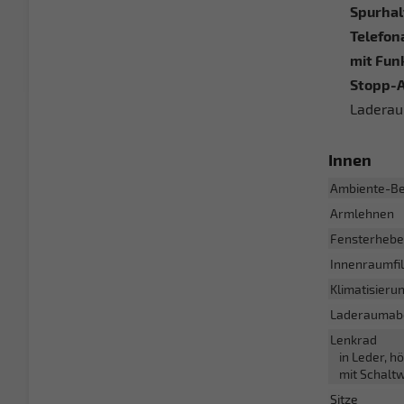
Spurhal
Telefon
mit Fun
Stopp-
Laderau
Innen
Ambiente-Be
Armlehnen
Fensterhebe
Innenraumfil
Klimatisieru
Laderaumab
Lenkrad
in Leder, h
mit Schalt
Sitze