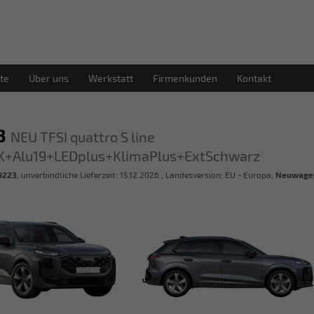
te
Über uns
Werkstatt
Firmenkunden
Kontakt
Q3
NEU TFSI quattro S line
K+Alu19+LEDplus+KlimaPlus+ExtSchwarz
9223
, unverbindliche Lieferzeit:
15.12.2026
, Landesversion: EU - Europa,
Neuwage