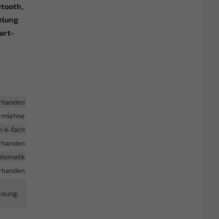
etooth,
elung
art-
rhanden
armlehne
h 4-fach
rhanden
utomatik
rhanden
izung,