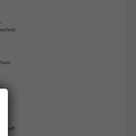
,
nschutz
ffusor
tstoff,