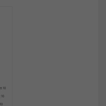
tt 10
 10
10