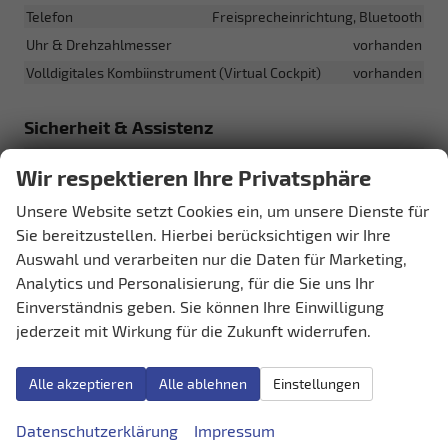
Telefon
Freisprecheinrichtung, Bluetooth
Uhr & Drehzahlmesser
vorhanden
Volldigitales Kombiinstrument (Virtual Cockpit)
vorhanden
Sicherheit & Assistenz
Airbags
Wir respektieren Ihre Privatsphäre
Airbag, Fenster-/Kopfairbags Vorne, Beifahrerairbag
abschaltbar, Seitenairbags Vorne, Beifahrerairbag
Unsere Website setzt Cookies ein, um unsere Dienste für
Assistenzsysteme
Sie bereitzustellen. Hierbei berücksichtigen wir Ihre
Tempomat, Notbremsassistent (City-Safety),
Auswahl und verarbeiten nur die Daten für Marketing,
Berganfahrassistent, Spurhalteassistent,
Analytics und Personalisierung, für die Sie uns Ihr
Spurwechselassistent, Fußgängererkennung,
Abstandstempomat adaptiv (ACC),
Einverständnis geben. Sie können Ihre Einwilligung
Verkehrzeichenerkennung, Toter-Winkel-Assistent,
jederzeit mit Wirkung für die Zukunft widerrufen.
Stauassistent, Müdigkeitserkennungs-Sensor, Notrufsystem,
Autonomes Notbremssystem, Abstandswarner,
Geschwindigkeitsbegrenzer
Alle akzeptieren
Alle ablehnen
Einstellungen
Einparkhilfe
Park Distance Control vorne, Park Distance Control hinten
Datenschutzerklärung
Impressum