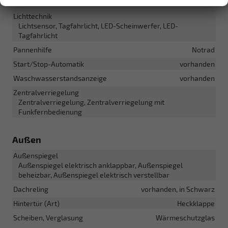
Lenkung
Servolenkung
Lichttechnik
Lichtsensor, Tagfahrlicht, LED-Scheinwerfer, LED-
Tagfahrlicht
Pannenhilfe
Notrad
Start/Stop-Automatik
vorhanden
Waschwasserstandsanzeige
vorhanden
Zentralverriegelung
Zentralverriegelung, Zentralverriegelung mit
Funkfernbedienung
Außen
Außenspiegel
Außenspiegel elektrisch anklappbar, Außenspiegel
beheizbar, Außenspiegel elektrisch verstellbar
Dachreling
vorhanden, in Schwarz
Hintertür (Art)
Heckklappe
Scheiben, Verglasung
Wärmeschutzglas