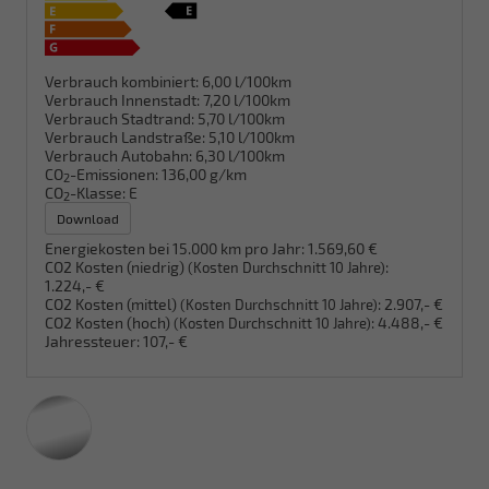
Verbrauch kombiniert:
6,00 l/100km
Verbrauch Innenstadt:
7,20 l/100km
Verbrauch Stadtrand:
5,70 l/100km
Verbrauch Landstraße:
5,10 l/100km
Verbrauch Autobahn:
6,30 l/100km
CO
-Emissionen:
136,00 g/km
2
CO
-Klasse:
E
2
Download
Energiekosten bei 15.000 km pro Jahr:
1.569,60 €
CO2 Kosten (niedrig)
:
(Kosten Durchschnitt 10 Jahre)
1.224,- €
CO2 Kosten (mittel)
:
2.907,- €
(Kosten Durchschnitt 10 Jahre)
CO2 Kosten (hoch)
:
4.488,- €
(Kosten Durchschnitt 10 Jahre)
Jahressteuer:
107,- €