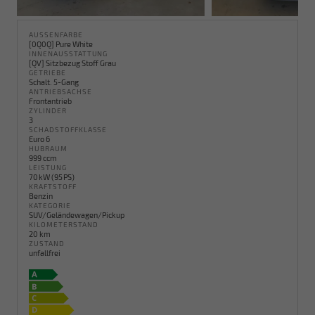
AUSSENFARBE
[0Q0Q] Pure White
INNENAUSSTATTUNG
[QV] Sitzbezug Stoff Grau
GETRIEBE
Schalt. 5-Gang
ANTRIEBSACHSE
Frontantrieb
ZYLINDER
3
SCHADSTOFFKLASSE
Euro 6
HUBRAUM
999 ccm
LEISTUNG
70 kW (95 PS)
KRAFTSTOFF
Benzin
KATEGORIE
SUV/Geländewagen/Pickup
KILOMETERSTAND
20 km
ZUSTAND
unfallfrei