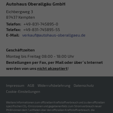
Autohaus Oberallgäu GmbH
Eichbergweg 3
87437
Kempten
Telefon:
+49-831-745895-0
Telefax:
+49-831-745895-55
E-Mail:
verkauf@autohaus-oberallgaeu.de
Geschäftzeiten
Montag bis Freitag 08:00 - 18:00 Uhr
Bestellungen per Fax, per Mail oder über´s Internet
werden von uns
nicht akzeptiert
!
Impressum
AGB
Widerrufsbelehrung
Datenschutz
Cookie-Einstellungen
Weitere Informationen zum offiziellen Kraftstoffverbrauch und zu den offiziellen
spezifischen CO
-Emissionen und gegebenenfalls zum Stromverbrauch neuer
2
PKW können dem 'Leitfaden über den offiziellen Kraftstoffverbrauch, die