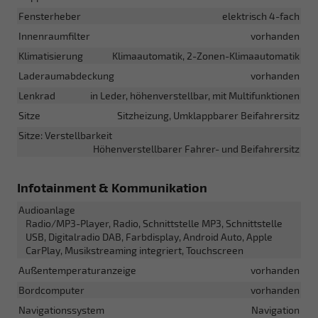
Fensterheber
elektrisch 4-fach
Innenraumfilter
vorhanden
Klimatisierung
Klimaautomatik, 2-Zonen-Klimaautomatik
Laderaumabdeckung
vorhanden
Lenkrad
in Leder, höhenverstellbar, mit Multifunktionen
Sitze
Sitzheizung, Umklappbarer Beifahrersitz
Sitze: Verstellbarkeit
Höhenverstellbarer Fahrer- und Beifahrersitz
Infotainment & Kommunikation
Audioanlage
Radio/MP3-Player, Radio, Schnittstelle MP3, Schnittstelle
USB, Digitalradio DAB, Farbdisplay, Android Auto, Apple
CarPlay, Musikstreaming integriert, Touchscreen
Außentemperaturanzeige
vorhanden
Bordcomputer
vorhanden
Navigationssystem
Navigation