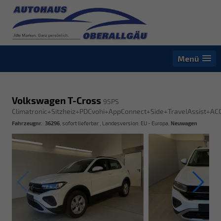
Menü
Volkswagen T-Cross
95PS
Climatronic+Sitzheiz+PDCvohi+AppConnect+Side+TravelAssist+AC
Fahrzeugnr.
:
36296
,
sofort lieferbar
, Landesversion: EU - Europa,
Neuwagen