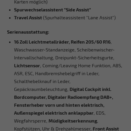
Karten möglich)
Spurwechselassistent "Side Assist"
Travel Assist
(Spurhalteassistent "Lane Assist")
Serienausstattung:
16 Zoll Leichtmetallräder, Reifen 205/60 R16
,
Waschwasser-Standanzeige, Scheibenwischer-
Intervallschaltung, Dreipunkt-Sicherheitsgurte,
Lichtsensor
, Coming/Leaving Home Funktion, ABS,
ASR, ESC, Handbremshebelgriff in Leder,
Schalthebelknauf in Leder,
Gepäckraumbeleuchtung,
Digital Cockpit inkl.
Bordcomputer, Digitaler Radioempfang DAB+,
Fensterheber vorn und hinten elektrisch,
Außenspiegel elektrisch anklappbar
, EDS,
Wegfahrsperre,
Müdigkeitserkennung
,
Kopfstützen, Uhr & Drehzahlmesser,
Front Assist