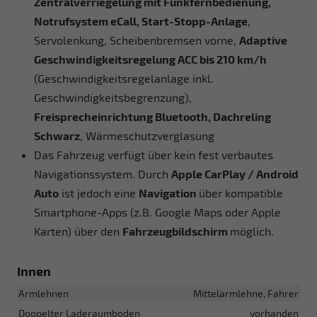
Zentralverriegelung mit Funkfernbedienung,
Notrufsystem eCall, Start-Stopp-Anlage
,
Servolenkung, Scheibenbremsen vorne,
Adaptive
Geschwindigkeitsregelung ACC bis 210 km/h
(Geschwindigkeitsregelanlage inkl.
Geschwindigkeitsbegrenzung),
Freisprecheinrichtung Bluetooth, Dachreling
Schwarz
, Wärmeschutzverglasung
Das Fahrzeug verfügt über kein fest verbautes
Navigationssystem. Durch
Apple CarPlay / Android
Auto
ist jedoch eine
Navigation
über kompatible
Smartphone-Apps (z.B. Google Maps oder Apple
Karten) über den
Fahrzeugbildschirm
möglich.
Innen
Armlehnen
Mittelarmlehne, Fahrer
Doppelter Laderaumboden
vorhanden