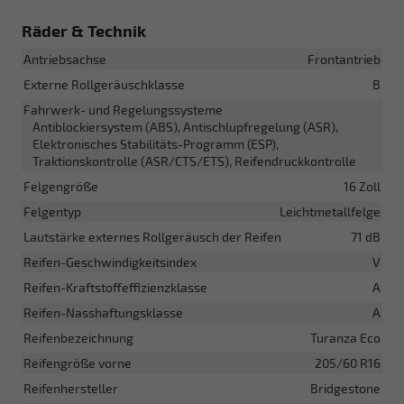
Räder & Technik
Antriebsachse
Frontantrieb
Externe Rollgeräuschklasse
B
Fahrwerk- und Regelungssysteme
Antiblockiersystem (ABS), Antischlupfregelung (ASR),
Elektronisches Stabilitäts-Programm (ESP),
Traktionskontrolle (ASR/CTS/ETS), Reifendruckkontrolle
Felgengröße
16 Zoll
Felgentyp
Leichtmetallfelge
Lautstärke externes Rollgeräusch der Reifen
71 dB
Reifen-Geschwindigkeitsindex
V
Reifen-Kraftstoffeffizienzklasse
A
Reifen-Nasshaftungsklasse
A
Reifenbezeichnung
Turanza Eco
Reifengröße vorne
205/60 R16
Reifenhersteller
Bridgestone