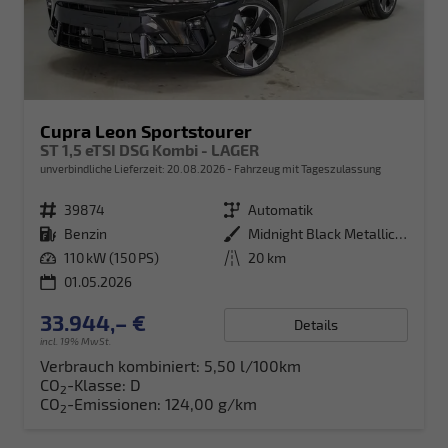
Cupra Leon Sportstourer
ST 1,5 eTSI DSG Kombi - LAGER
unverbindliche Lieferzeit:
20.08.2026
Fahrzeug mit Tageszulassung
Fahrzeugnr.
39874
Getriebe
Automatik
Kraftstoff
Benzin
Außenfarbe
Midnight Black Metallic (0E)
Leistung
110 kW (150 PS)
Kilometerstand
20 km
01.05.2026
33.944,– €
Details
incl. 19% MwSt.
Verbrauch kombiniert:
5,50 l/100km
CO
-Klasse:
D
2
CO
-Emissionen:
124,00 g/km
2