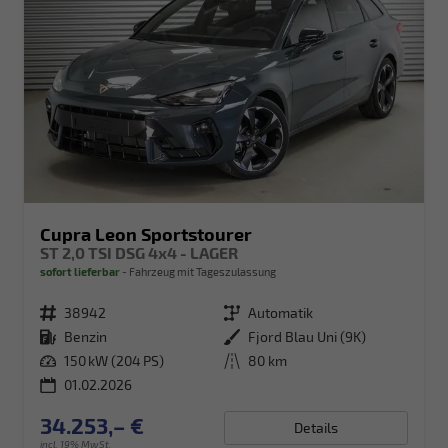
Cupra Leon Sportstourer
ST 2,0 TSI DSG 4x4 - LAGER
sofort lieferbar
Fahrzeug mit Tageszulassung
Fahrzeugnr.
38942
Getriebe
Automatik
Kraftstoff
Benzin
Außenfarbe
Fjord Blau Uni (9K)
Leistung
150 kW (204 PS)
Kilometerstand
80 km
01.02.2026
34.253,– €
Details
incl. 19% MwSt.