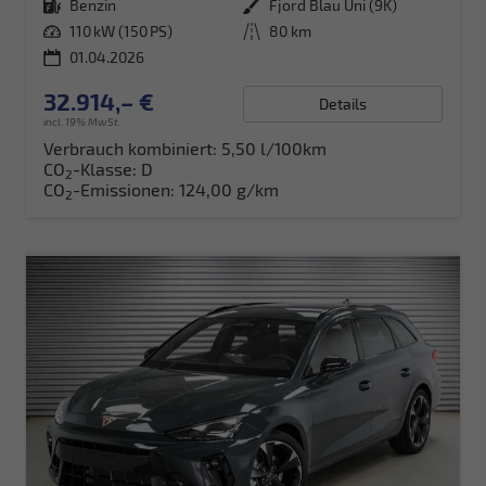
Kraftstoff
Benzin
Außenfarbe
Fjord Blau Uni (9K)
Leistung
110 kW (150 PS)
Kilometerstand
80 km
01.04.2026
32.914,– €
Details
incl. 19% MwSt.
Verbrauch kombiniert:
5,50 l/100km
CO
-Klasse:
D
2
CO
-Emissionen:
124,00 g/km
2