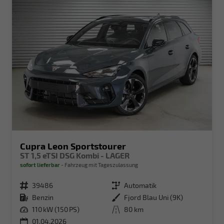
Cupra Leon Sportstourer
ST 1,5 eTSI DSG Kombi - LAGER
sofort lieferbar
Fahrzeug mit Tageszulassung
Fahrzeugnr.
39486
Getriebe
Automatik
Kraftstoff
Benzin
Außenfarbe
Fjord Blau Uni (9K)
Leistung
110 kW (150 PS)
Kilometerstand
80 km
01.04.2026