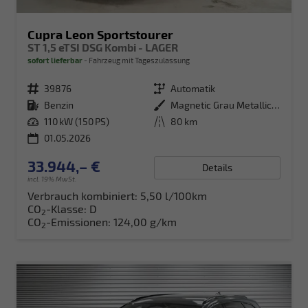
Cupra Leon Sportstourer
ST 1,5 eTSI DSG Kombi - LAGER
sofort lieferbar
Fahrzeug mit Tageszulassung
Fahrzeugnr.
39876
Getriebe
Automatik
Kraftstoff
Benzin
Außenfarbe
Magnetic Grau Metallic (S7)
Leistung
110 kW (150 PS)
Kilometerstand
80 km
01.05.2026
33.944,– €
Details
incl. 19% MwSt.
Verbrauch kombiniert:
5,50 l/100km
CO
-Klasse:
D
2
CO
-Emissionen:
124,00 g/km
2