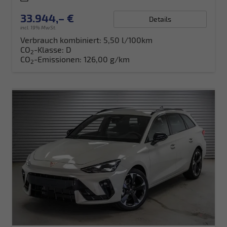
33.944,– €
Details
incl. 19% MwSt.
Verbrauch kombiniert:
5,50 l/100km
CO
-Klasse:
D
2
CO
-Emissionen:
126,00 g/km
2