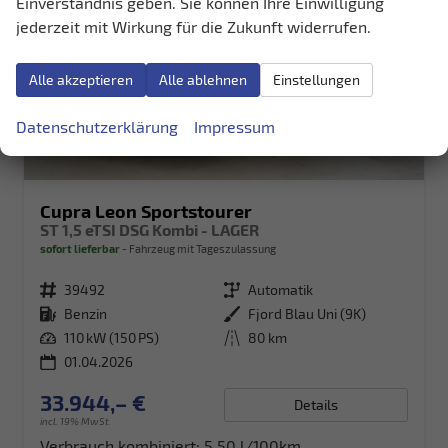
Einverständnis geben. Sie können Ihre Einwilligung
jederzeit mit Wirkung für die Zukunft widerrufen.
Alle akzeptieren
Alle ablehnen
Einstellungen
Datenschutzerklärung
Impressum
Cupra Leon Sportstourer
ST 1,5 eTSI DSG Kombi - LAGER
sofort lieferbar
Fahrzeug mit Tageszulassung
Fahrzeugnr.
39492
Getriebe
Automatik
Kraftstoff
Benzin
Außenfarbe
Fjord Blau Uni (9K)
Leistung
110 kW (150 PS)
Kilometerstand
80 km
01.04.2026
33.944,– €
Details
incl. 19% MwSt.
Verbrauch kombiniert:
5,50 l/100km