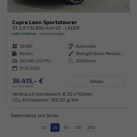
Cupra Leon Sportstourer
ST 2,0 TSI DSG 4x4 VZ - LAGER
sofort lieferbar
Gebrauchtwagen
Fahrzeugnr.
38380
Getriebe
Automatik
Kraftstoff
Benzin
Außenfarbe
Midnight Black Metallic (0E)
Leistung
245 kW (333 PS)
Kilometerstand
20.650 km
01.07.2025
36.415,– €
Details
incl. 19% MwSt.
Verbrauch kombiniert:
8,30 l/100km
CO
-Emissionen:
189,00 g/km
2
Datensätze pro Seite:
10
20
50
100
250