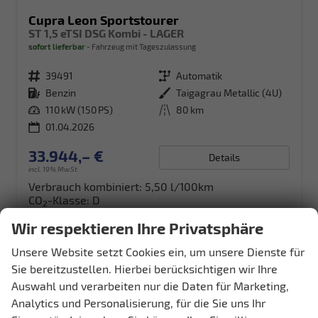
Cupra Leon Sportstourer
ST 1,5 eTSI DSG Kombi - LAGER
sofort lieferbar
Fahrzeug mit Tageszulassung
Fahrzeugnr.
39491
Getriebe
Automatik
Kraftstoff
Benzin
Außenfarbe
Taigagrau Metallic (4U)
Leistung
110 kW (150 PS)
Kilometerstand
80 km
01.04.2026
33.944,– €
Details
incl. 19% MwSt.
Verbrauch kombiniert:
5,50 l/100km
CO
-Klasse:
D
2
CO
-Emissionen:
124,00 g/km
2
Wir respektieren Ihre Privatsphäre
Unsere Website setzt Cookies ein, um unsere Dienste für
Sie bereitzustellen. Hierbei berücksichtigen wir Ihre
Auswahl und verarbeiten nur die Daten für Marketing,
Analytics und Personalisierung, für die Sie uns Ihr