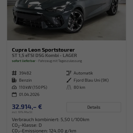
Cupra Leon Sportstourer
ST 1,5 eTSI DSG Kombi - LAGER
sofort lieferbar
Fahrzeug mit Tageszulassung
Fahrzeugnr.
39482
Getriebe
Automatik
Kraftstoff
Benzin
Außenfarbe
Fjord Blau Uni (9K)
Leistung
110 kW (150 PS)
Kilometerstand
80 km
01.04.2026
32.914,– €
Details
incl. 19% MwSt.
Verbrauch kombiniert:
5,50 l/100km
CO
-Klasse:
D
2
CO
-Emissionen:
124,00 g/km
2