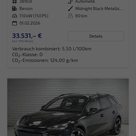
Fahrzeugnr.
38958
Getriebe
Automatik
Kraftstoff
Benzin
Außenfarbe
Midnight Black Metallic (0E)
Leistung
110 kW (150 PS)
Kilometerstand
80 km
01.02.2026
33.531,– €
Details
incl. 19% MwSt.
Verbrauch kombiniert:
5,50 l/100km
CO
-Klasse:
D
2
CO
-Emissionen:
124,00 g/km
2