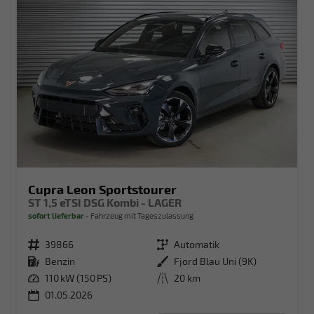
Cupra Leon Sportstourer
ST 1,5 eTSI DSG Kombi - LAGER
sofort lieferbar
Fahrzeug mit Tageszulassung
Fahrzeugnr.
39866
Getriebe
Automatik
Kraftstoff
Benzin
Außenfarbe
Fjord Blau Uni (9K)
Leistung
110 kW (150 PS)
Kilometerstand
20 km
01.05.2026