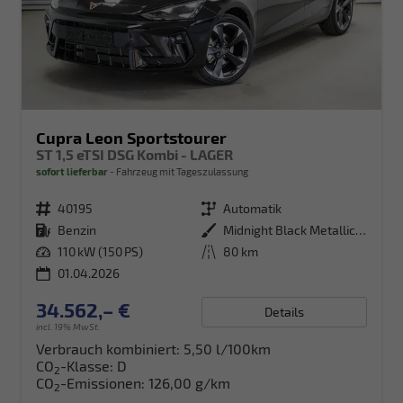
Cupra Leon Sportstourer
ST 1,5 eTSI DSG Kombi - LAGER
sofort lieferbar
Fahrzeug mit Tageszulassung
Fahrzeugnr.
40195
Getriebe
Automatik
Kraftstoff
Benzin
Außenfarbe
Midnight Black Metallic (0E)
Leistung
110 kW (150 PS)
Kilometerstand
80 km
01.04.2026
34.562,– €
Details
incl. 19% MwSt.
Verbrauch kombiniert:
5,50 l/100km
CO
-Klasse:
D
2
CO
-Emissionen:
126,00 g/km
2