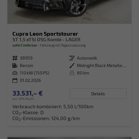
Cupra Leon Sportstourer
ST 1,5 eTSI DSG Kombi - LAGER
sofort lieferbar
Fahrzeug mit Tageszulassung
Fahrzeugnr.
38959
Getriebe
Automatik
Kraftstoff
Benzin
Außenfarbe
Midnight Black Metallic (0E)
Leistung
110 kW (150 PS)
Kilometerstand
80 km
01.02.2026
33.531,– €
Details
incl. 19% MwSt.
Verbrauch kombiniert:
5,50 l/100km
CO
-Klasse:
D
2
CO
-Emissionen:
124,00 g/km
2