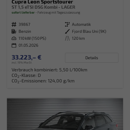
Cupra Leon Sportstourer
ST 1,5 eTSI DSG Kombi - LAGER
sofort lieferbar
Fahrzeug mit Tageszulassung
Fahrzeugnr.
39867
Getriebe
Automatik
Kraftstoff
Benzin
Außenfarbe
Fjord Blau Uni (9K)
Leistung
110 kW (150 PS)
Kilometerstand
120 km
01.05.2026
33.223,– €
Details
incl. 19% MwSt.
Verbrauch kombiniert:
5,50 l/100km
CO
-Klasse:
D
2
CO
-Emissionen:
124,00 g/km
2