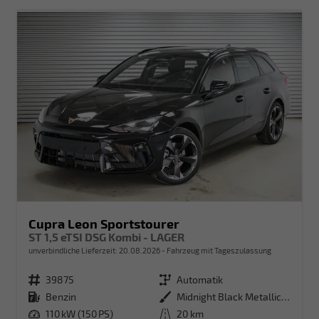
Cupra Leon Sportstourer
ST 1,5 eTSI DSG Kombi - LAGER
unverbindliche Lieferzeit:
20.08.2026
Fahrzeug mit Tageszulassung
Fahrzeugnr.
39875
Getriebe
Automatik
Kraftstoff
Benzin
Außenfarbe
Midnight Black Metallic (0E)
Leistung
110 kW (150 PS)
Kilometerstand
20 km