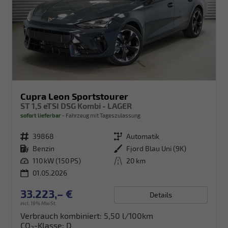
Cupra Leon Sportstourer
ST 1,5 eTSI DSG Kombi - LAGER
sofort lieferbar
Fahrzeug mit Tageszulassung
Fahrzeugnr.
39868
Getriebe
Automatik
Kraftstoff
Benzin
Außenfarbe
Fjord Blau Uni (9K)
Leistung
110 kW (150 PS)
Kilometerstand
20 km
01.05.2026
33.223,– €
Details
incl. 19% MwSt.
Verbrauch kombiniert:
5,50 l/100km
CO
-Klasse:
D
2