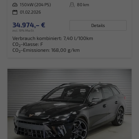
Leistung
150 kW (204 PS)
Kilometerstand
80 km
01.02.2026
34.974,– €
Details
incl. 19% MwSt.
Verbrauch kombiniert:
7,40 l/100km
CO
-Klasse:
F
2
CO
-Emissionen:
168,00 g/km
2