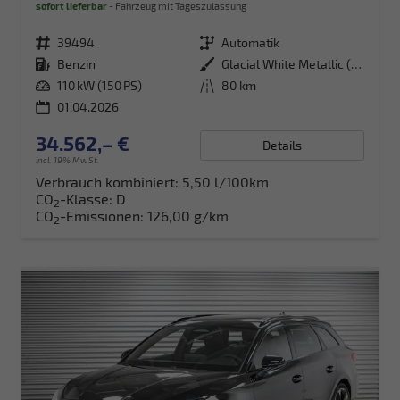
sofort lieferbar
Fahrzeug mit Tageszulassung
Fahrzeugnr.
39494
Getriebe
Automatik
Kraftstoff
Benzin
Außenfarbe
Glacial White Metallic (2Y)
Leistung
110 kW (150 PS)
Kilometerstand
80 km
01.04.2026
34.562,– €
Details
incl. 19% MwSt.
Verbrauch kombiniert:
5,50 l/100km
CO
-Klasse:
D
2
CO
-Emissionen:
126,00 g/km
2