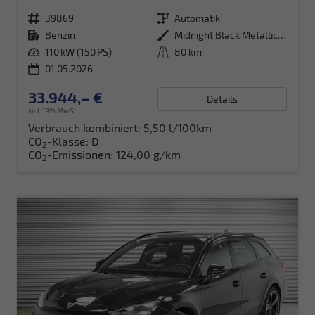
Fahrzeugnr.
39869
Getriebe
Automatik
Kraftstoff
Benzin
Außenfarbe
Midnight Black Metallic (0E)
Leistung
110 kW (150 PS)
Kilometerstand
80 km
01.05.2026
33.944,– €
Details
incl. 19% MwSt.
Verbrauch kombiniert:
5,50 l/100km
CO
-Klasse:
D
2
CO
-Emissionen:
124,00 g/km
2