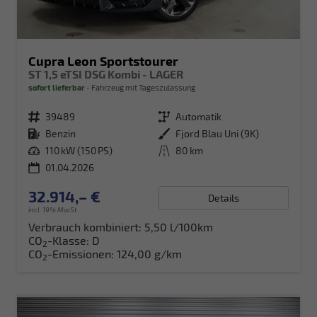
Cupra Leon Sportstourer
ST 1,5 eTSI DSG Kombi - LAGER
sofort lieferbar
Fahrzeug mit Tageszulassung
Fahrzeugnr.
39489
Getriebe
Automatik
Kraftstoff
Benzin
Außenfarbe
Fjord Blau Uni (9K)
Leistung
110 kW (150 PS)
Kilometerstand
80 km
01.04.2026
32.914,– €
Details
incl. 19% MwSt.
Verbrauch kombiniert:
5,50 l/100km
CO
-Klasse:
D
2
CO
-Emissionen:
124,00 g/km
2