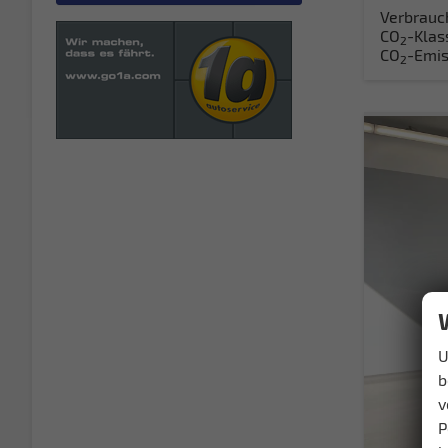
Verbrauc
CO
-Klas
2
CO
-Emis
2
U
b
v
P