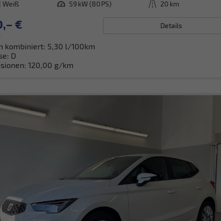
] Weiß
Leistung
59 kW (80 PS)
Kilometerstand
20 km
,– €
Details
.
h kombiniert:
5,30 l/100km
se:
D
sionen:
120,00 g/km