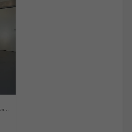
Style 80PS Voll-LED+Kessy+PDC+Alarm+Sitzheizung+Kamera+App-Connect