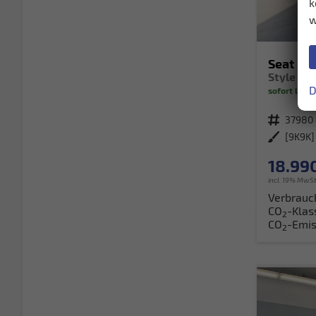
k
w
Seat Ibi
D
sofort liefe
Fahrzeugnr.
37980
Außenfarbe
[9K9K]
18.990
incl. 19% MwSt
Verbrauc
CO
-Klas
2
CO
-Emis
2