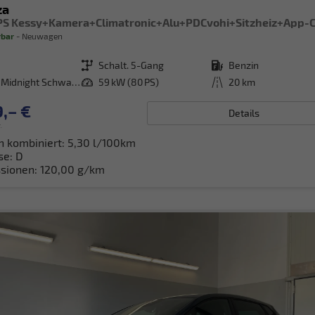
za
rbar
Neuwagen
Getriebe
Schalt. 5-Gang
Kraftstoff
Benzin
[0E0E] Midnight Schwarz Metallic
Leistung
59 kW (80 PS)
Kilometerstand
20 km
,– €
Details
.
h kombiniert:
5,30 l/100km
se:
D
sionen:
120,00 g/km