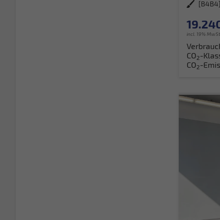
Außenfarbe
[B4B4
19.240
incl. 19% MwSt
Verbrauc
CO
-Klas
2
CO
-Emis
2