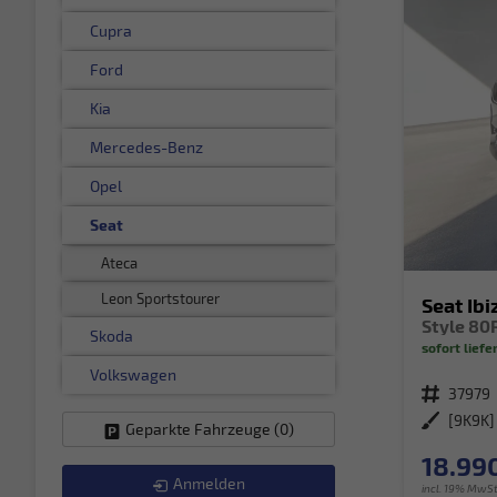
Cupra
Ford
Kia
Mercedes-Benz
Opel
Seat
Ateca
Leon Sportstourer
Seat Ibi
Skoda
sofort liefe
Volkswagen
Fahrzeugnr.
37979
Außenfarbe
[9K9K]
Geparkte Fahrzeuge (
0
)
18.990
Anmelden
incl. 19% MwSt