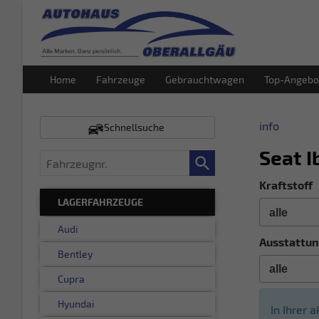
Home
Fahrzeuge
Gebrauchtwagen
Top-Angebo
info
Schnellsuche
Seat I
Fahrzeugnr.
Kraftstoff
LAGERFAHRZEUGE
Audi
Ausstattun
Bentley
Cupra
Hyundai
In Ihrer 