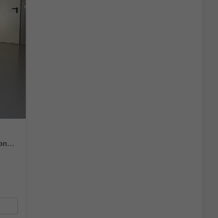
Style 80PS Voll-LED+Kessy+PDC+Alarm+Sitzheizung+Kamera+App-Connect