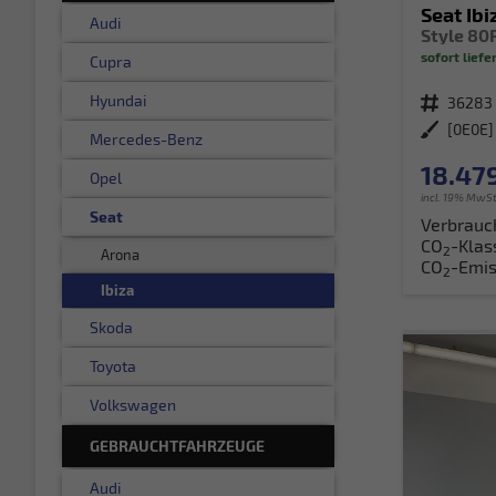
Seat Ibi
Audi
sofort liefe
Cupra
Hyundai
Fahrzeugnr.
36283
Außenfarbe
Mercedes-Benz
18.479
Opel
incl. 19% MwSt
Seat
Verbrauc
CO
-Klas
2
Arona
CO
-Emis
2
Ibiza
Skoda
Toyota
Volkswagen
GEBRAUCHTFAHRZEUGE
Audi