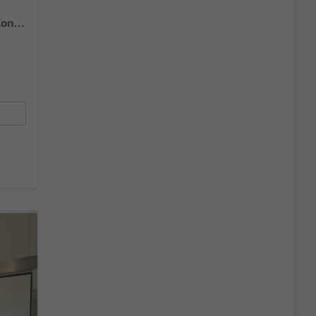
Style 80PS Kessy+Kamera+Climatronic+Alu+PDCvohi+Sitzheiz+App-Connect+DAB