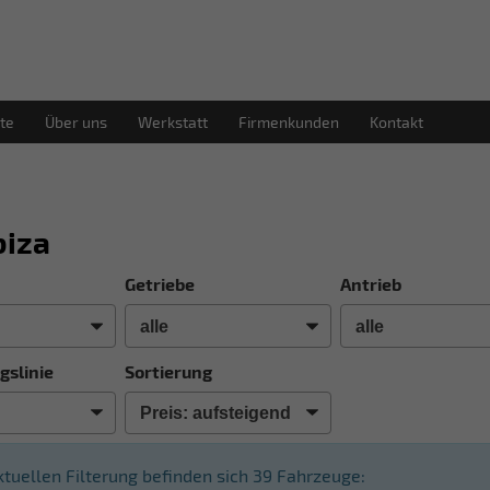
te
Über uns
Werkstatt
Firmenkunden
Kontakt
biza
Getriebe
Antrieb
gslinie
Sortierung
aktuellen Filterung befinden sich
39
Fahrzeuge: