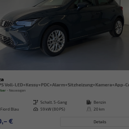
za
rbar
Neuwagen
Getriebe
Schalt. 5-Gang
Kraftstoff
Benzin
 Fiord Blau
Leistung
59 kW (80 PS)
Kilometerstand
20 km
,– €
Details
.