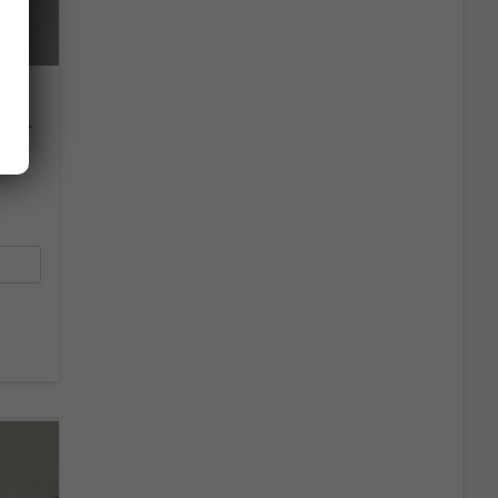
Style 80PS Voll-LED+Kessy+PDC+Alarm+Sitzheizung+Kamera+App-Connect