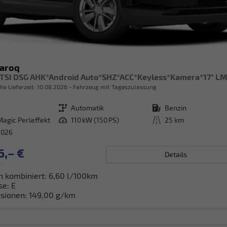
Karoq
he Lieferzeit:
10.08.2026
Fahrzeug mit Tageszulassung
Getriebe
Automatik
Kraftstoff
Benzin
Magic Perleffekt
Leistung
110 kW (150 PS)
Kilometerstand
25 km
2026
6,– €
Details
.
h kombiniert:
6,60 l/100km
se:
E
sionen:
149,00 g/km