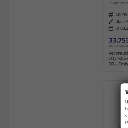
unverbindlic
Fahrzeugnr.
40095
Außenfarbe
Black 
01.08.
33.753
incl. 19% MwSt
Verbrauc
CO
-Klas
2
CO
-Emis
2
U
b
v
P