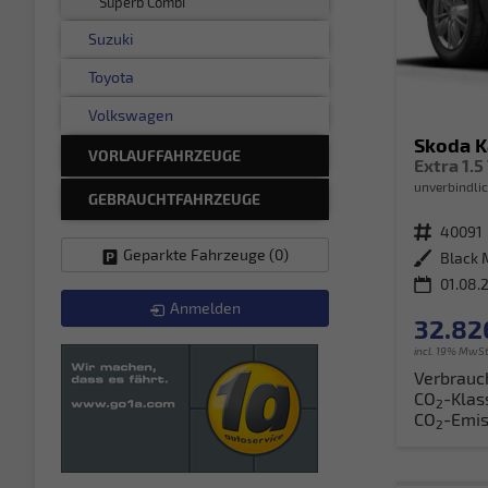
Superb Combi
Suzuki
Toyota
Volkswagen
Skoda 
VORLAUFFAHRZEUGE
unverbindlic
GEBRAUCHTFAHRZEUGE
Fahrzeugnr.
40091
Geparkte Fahrzeuge (
0
)
Außenfarbe
Black 
01.08.
Anmelden
32.82
incl. 19% MwSt
Verbrauc
CO
-Klas
2
CO
-Emis
2