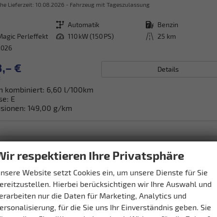
he Lieferzeit:
10.08.2026
Fahrzeug mit Tageszulassung
Getriebe
Automatik
Kraftstoff
Benzin
Magic Perleffekt
Leistung
110 kW (150 PS)
Kilometerstand
25 km
2026
,– €
Details
.
h kombiniert:
6,60 l/100km
se:
E
sionen:
149,00 g/km
Wir respektieren Ihre Privatsphäre
nsere Website setzt Cookies ein, um unsere Dienste für Sie
ereitzustellen. Hierbei berücksichtigen wir Ihre Auswahl und
erarbeiten nur die Daten für Marketing, Analytics und
ersonalisierung, für die Sie uns Ihr Einverständnis geben. Sie