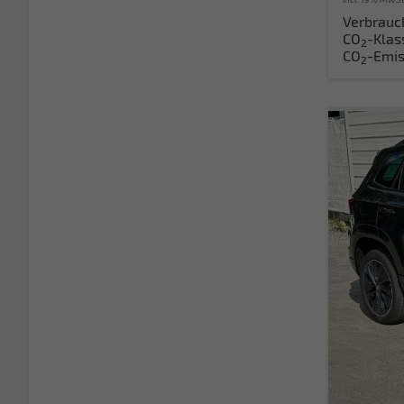
Verbrauc
CO
-Klas
2
CO
-Emis
2