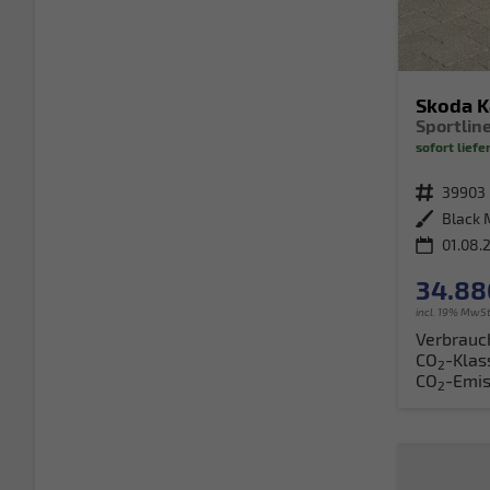
Skoda 
Sportlin
sofort liefe
Fahrzeugnr.
39903
Außenfarbe
Black 
01.08.
34.88
incl. 19% MwSt
Verbrauc
CO
-Klas
2
CO
-Emis
2