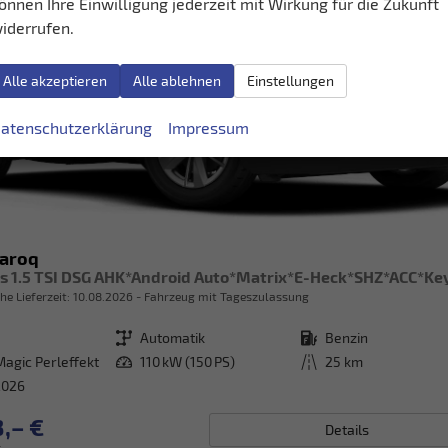
önnen Ihre Einwilligung jederzeit mit Wirkung für die Zukunft
iderrufen.
Alle akzeptieren
Alle ablehnen
Einstellungen
atenschutzerklärung
Impressum
Karoq
he Lieferzeit:
10.08.2026
Fahrzeug mit Tageszulassung
Getriebe
Automatik
Kraftstoff
Benzin
Magic Perleffekt
Leistung
110 kW (150 PS)
Kilometerstand
25 km
2026
,– €
Details
.