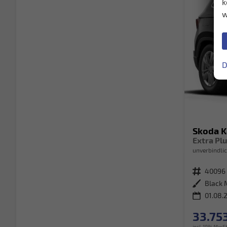
k
w
D
Skoda 
unverbindlic
Fahrzeugnr.
40096
Außenfarbe
Black 
01.08.
33.753
incl. 19% MwSt