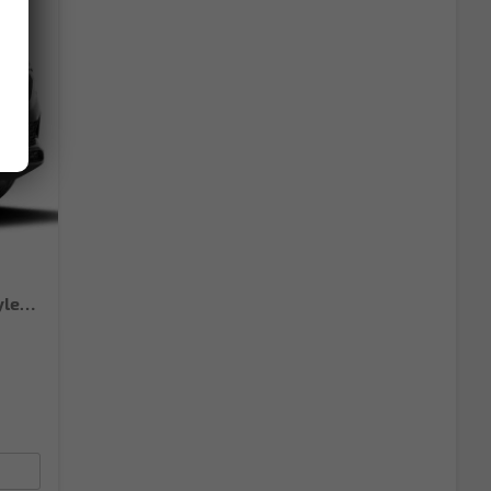
Extra Plus 1.5 TSI DSG AHK*Android Auto*Matrix*E-Heck*SHZ*ACC*Keyless*Kamera*17" LM* 2Z Klimaauto*SUNSET