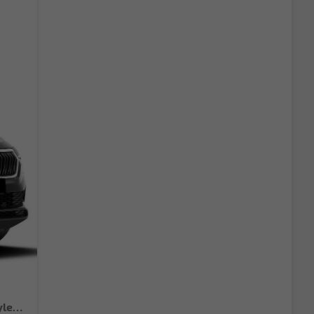
Extra Plus 1.5 TSI DSG AHK*Android Auto*Matrix*E-Heck*SHZ*ACC*Keyless*Kamera*17" LM* 2Z Klimaauto*SUNSET