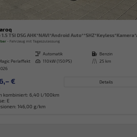
Karoq
e 1.5 TSI DSG AHK*NAVI*Android Auto**SHZ*Keyless*Kamera
rbar
Fahrzeug mit Tageszulassung
Getriebe
Automatik
Kraftstoff
Benzin
Magic Perleffekt
Leistung
110 kW (150 PS)
Kilometerstand
25 km
2026
6,– €
Details
.
h kombiniert:
6,40 l/100km
se:
E
sionen:
146,00 g/km