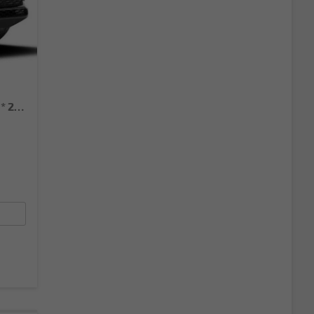
Extra 1.5 TSI DSG AHK*Android Auto*SHZ*ACC*Keyless*Kamera*17" LM* 2Z Klimaauto*SUNSET