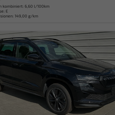
h kombiniert:
6,60 l/100km
se:
E
sionen:
149,00 g/km