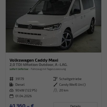
Volkswagen Caddy Maxi
2,0 TDI 4Motion Outdoor, A -LAG.
sofort lieferbar
Fahrzeug mit Tageszulassung
Fahrzeugnr.
39179
Getriebe
Schaltgetriebe
Kraftstoff
Diesel
Außenfarbe
Candy Weiß Uni ()
Leistung
90 kW (122 PS)
Kilometerstand
20 km
01.04.2026
41.360,– €
Details