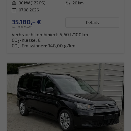
Leistung
90 kW (122 PS)
Kilometerstand
20 km
07.08.2026
35.180,– €
Details
incl. 19% MwSt.
Verbrauch kombiniert:
5,60 l/100km
CO
-Klasse:
E
2
CO
-Emissionen:
148,00 g/km
2