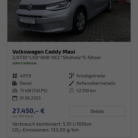
Volkswagen Caddy Maxi
2,0TDI*LED*AHK*ACC*Sitzheiz*5-Sitzer
sofort lieferbar
Fahrzeugnr.
40119
Getriebe
Schaltgetriebe
Kraftstoff
Diesel
Außenfarbe
Reflexsilbermetallic
Leistung
75 kW (102 PS)
Kilometerstand
52.700 km
01.06.2023
27.450,– €
Details
incl. 19% MwSt.
Verbrauch kombiniert:
5,10 l/100km
CO
-Emissionen:
133,00 g/km
2