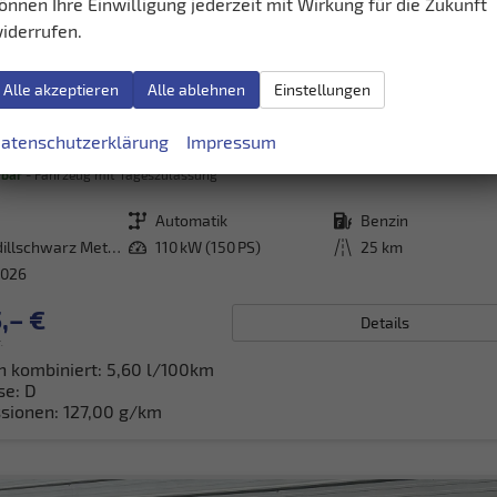
önnen Ihre Einwilligung jederzeit mit Wirkung für die Zukunft
iderrufen.
Alle akzeptieren
Alle ablehnen
Einstellungen
gen T-Roc
atenschutzerklärung
Impressum
rbar
Fahrzeug mit Tageszulassung
Getriebe
Automatik
Kraftstoff
Benzin
Grenadillschwarz Metallic
Leistung
110 kW (150 PS)
Kilometerstand
25 km
2026
,– €
Details
.
h kombiniert:
5,60 l/100km
se:
D
sionen:
127,00 g/km