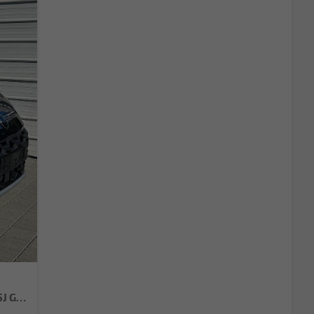
LIFE 1.5 eTSI DSG Neues Modell*AHK*Android Auto*SHZ*ACC*Kamera*5J Garantie*Klimaauto*