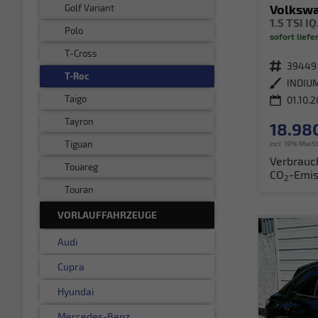
Volkswa
Golf Variant
1.5 TSI 
Polo
sofort liefe
T-Cross
Fahrzeugnr.
39449
T-Roc
Außenfarbe
INDIU
Taigo
01.10.
Tayron
18.98
Tiguan
incl. 19% MwSt
Verbrauc
Touareg
CO
-Emis
2
Touran
VORLAUFFAHRZEUGE
Audi
Cupra
Hyundai
Mercedes-Benz