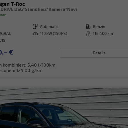
gen T-Roc
IQ.DRIVE DSG*Standheiz*Kamera*Navi
rbar
Getriebe
Automatik
Kraftstoff
Benzin
MGRAU
Leistung
110 kW (150 PS)
Kilometerstand
116.400 km
2019
0,– €
Details
.
h kombiniert:
5,40 l/100km
sionen:
124,00 g/km