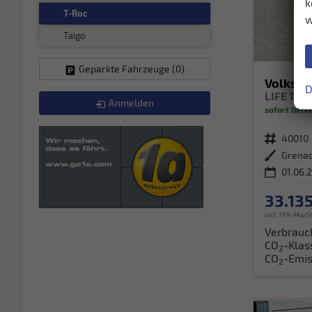
k
T-Roc
w
Taigo
Geparkte Fahrzeuge (
0
)
Volkswa
D
Anmelden
sofort liefe
Fahrzeugnr.
40010
Außenfarbe
01.06.
33.135
incl. 19% MwSt
Verbrauc
CO
-Klas
2
CO
-Emis
2