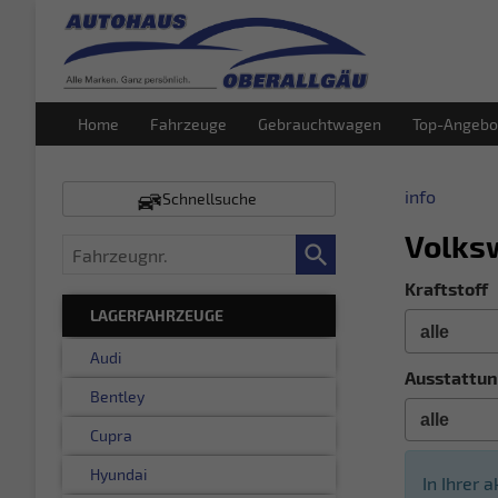
Home
Fahrzeuge
Gebrauchtwagen
Top-Angebo
info
Schnellsuche
Volks
Fahrzeugnr.
Kraftstoff
LAGERFAHRZEUGE
Audi
Ausstattun
Bentley
Cupra
Hyundai
In Ihrer 