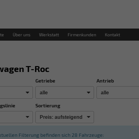
te
Über uns
Werkstatt
Firmenkunden
Kontakt
wagen T-Roc
Getriebe
Antrieb
gslinie
Sortierung
aktuellen Filterung befinden sich
28
Fahrzeuge: