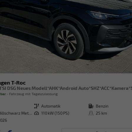
gen T-Roc
rbar
Fahrzeug mit Tageszulassung
Getriebe
Automatik
Kraftstoff
Benzin
Grenadillschwarz Metallic
Leistung
110 kW (150 PS)
Kilometerstand
25 km
2026