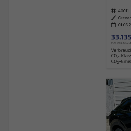
Fahrzeugnr.
40011
Außenfarbe
01.06.
33.135
incl. 19% MwSt
Verbrauc
CO
-Klas
2
CO
-Emis
2