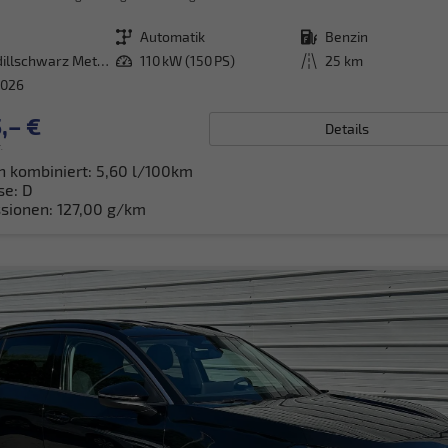
Getriebe
Automatik
Kraftstoff
Benzin
Grenadillschwarz Metallic
Leistung
110 kW (150 PS)
Kilometerstand
25 km
2026
,– €
Details
.
h kombiniert:
5,60 l/100km
se:
D
sionen:
127,00 g/km