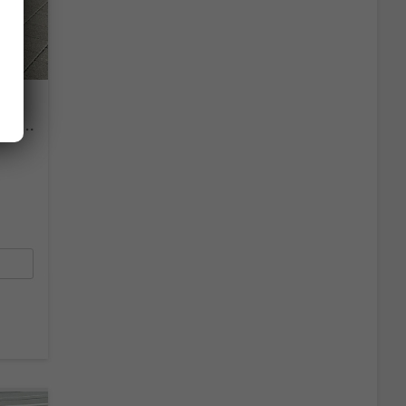
LIFE 1.5 eTSI DSG Neues Modell*AHK*Android Auto*SHZ*ACC*Kamera*5J Garantie*Klimaauto*