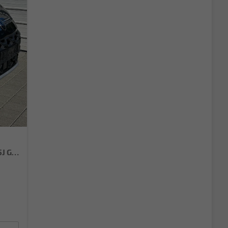
LIFE 1.5 eTSI DSG Neues Modell*AHK*Android Auto*SHZ*ACC*Kamera*5J Garantie*Klimaauto*