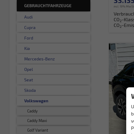
33.135
GEBRAUCHTFAHRZEUGE
incl. 19% MwSt
Verbrauc
Audi
CO
-Klas
2
CO
-Emis
2
Cupra
Ford
Kia
Mercedes-Benz
Opel
Seat
Skoda
Volkswagen
U
Caddy
b
v
Caddy Maxi
P
Golf Variant