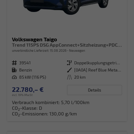
Volkswagen Taigo
Trend 115PS DSG AppConnect+Sitzheizung+PDC+Alu16+LED+DAB+FrontAssist
unverbindliche Lieferzeit:
15.08.2026
Neuwagen
Fahrzeugnr.
39541
Getriebe
Doppelkupplungsgetriebe (DSG)
Kraftstoff
Benzin
Außenfarbe
[0A0A] Reef Blue Metallic
Leistung
85 kW (116 PS)
Kilometerstand
20 km
22.780,– €
Details
incl. 19% MwSt.
Verbrauch kombiniert:
5,70 l/100km
CO
-Klasse:
D
2
CO
-Emissionen:
130,00 g/km
2