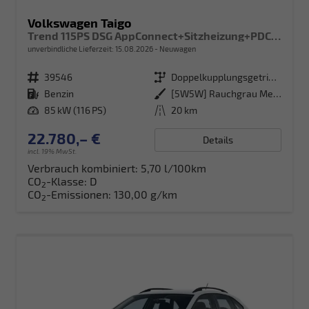
Volkswagen Taigo
Trend 115PS DSG AppConnect+Sitzheizung+PDC+Alu16+LED+DAB+FrontAssist
unverbindliche Lieferzeit:
15.08.2026
Neuwagen
Fahrzeugnr.
39546
Getriebe
Doppelkupplungsgetriebe (DSG)
Kraftstoff
Benzin
Außenfarbe
[5W5W] Rauchgrau Metallic
Leistung
85 kW (116 PS)
Kilometerstand
20 km
22.780,– €
Details
incl. 19% MwSt.
Verbrauch kombiniert:
5,70 l/100km
CO
-Klasse:
D
2
CO
-Emissionen:
130,00 g/km
2