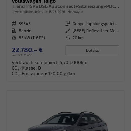
Volkswagen Taigo
Trend 115PS DSG AppConnect+Sitzheizung+PDC+Alu16+LED+DAB+FrontAssist
unverbindliche Lieferzeit:
15.08.2026
Neuwagen
Fahrzeugnr.
39543
Getriebe
Doppelkupplungsgetriebe (DSG)
Kraftstoff
Benzin
Außenfarbe
[8E8E] Reflexsilber Metallic
Leistung
85 kW (116 PS)
Kilometerstand
20 km
22.780,– €
Details
incl. 19% MwSt.
Verbrauch kombiniert:
5,70 l/100km
CO
-Klasse:
D
2
CO
-Emissionen:
130,00 g/km
2