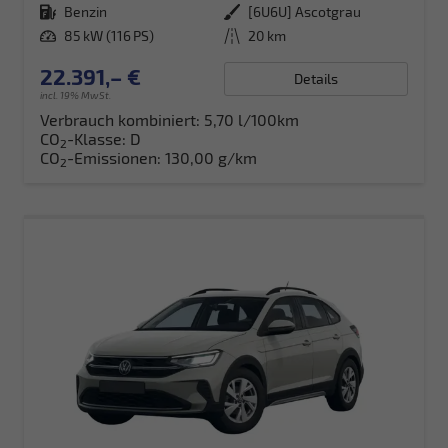
Kraftstoff
Benzin
Außenfarbe
[6U6U] Ascotgrau
Leistung
85 kW (116 PS)
Kilometerstand
20 km
22.391,– €
Details
incl. 19% MwSt.
Verbrauch kombiniert:
5,70 l/100km
CO
-Klasse:
D
2
CO
-Emissionen:
130,00 g/km
2