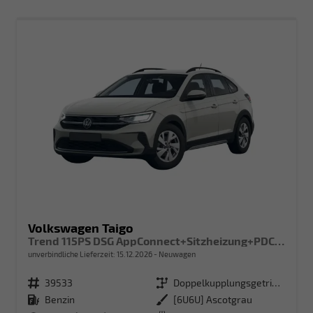
Volkswagen Taigo
Trend 115PS DSG AppConnect+Sitzheizung+PDC+Alu16+LED+DAB+FrontAssist
unverbindliche Lieferzeit:
15.12.2026
Neuwagen
Fahrzeugnr.
39533
Getriebe
Doppelkupplungsgetriebe (DSG)
Kraftstoff
Benzin
Außenfarbe
[6U6U] Ascotgrau