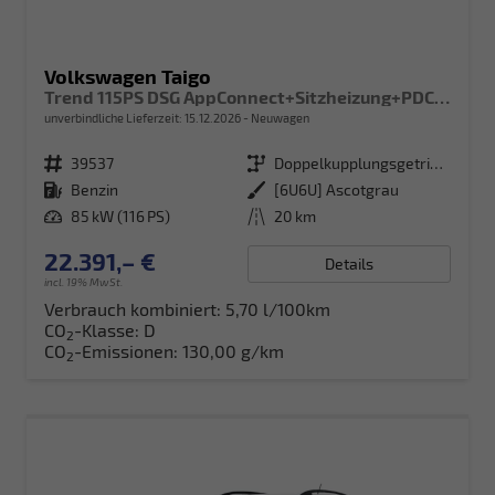
Volkswagen Taigo
Trend 115PS DSG AppConnect+Sitzheizung+PDC+Alu16+LED+DAB+FrontAssist
unverbindliche Lieferzeit:
15.12.2026
Neuwagen
Fahrzeugnr.
39537
Getriebe
Doppelkupplungsgetriebe (DSG)
Kraftstoff
Benzin
Außenfarbe
[6U6U] Ascotgrau
Leistung
85 kW (116 PS)
Kilometerstand
20 km
22.391,– €
Details
incl. 19% MwSt.
Verbrauch kombiniert:
5,70 l/100km
CO
-Klasse:
D
2
CO
-Emissionen:
130,00 g/km
2