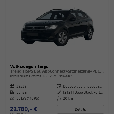
Volkswagen Taigo
Trend 115PS DSG AppConnect+Sitzheizung+PDC+Alu16+LED+DAB+FrontAssist
unverbindliche Lieferzeit:
15.08.2026
Neuwagen
Fahrzeugnr.
39539
Getriebe
Doppelkupplungsgetriebe (DSG)
Kraftstoff
Benzin
Außenfarbe
[2T2T] Deep Black Perleffekt
Leistung
85 kW (116 PS)
Kilometerstand
20 km
22.780,– €
Details
incl. 19% MwSt.