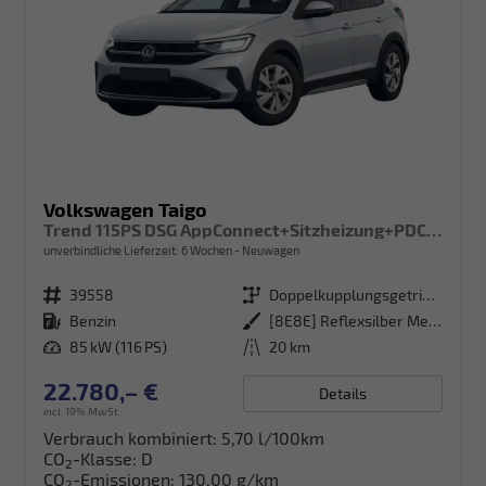
Volkswagen Taigo
Trend 115PS DSG AppConnect+Sitzheizung+PDC+Alu16+LED+DAB+FrontAssist
unverbindliche Lieferzeit:
6 Wochen
Neuwagen
Fahrzeugnr.
39558
Getriebe
Doppelkupplungsgetriebe (DSG)
Kraftstoff
Benzin
Außenfarbe
[8E8E] Reflexsilber Metallic
Leistung
85 kW (116 PS)
Kilometerstand
20 km
22.780,– €
Details
incl. 19% MwSt.
Verbrauch kombiniert:
5,70 l/100km
CO
-Klasse:
D
2
CO
-Emissionen:
130,00 g/km
2