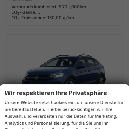
Verbrauch kombiniert:
5,70 l/100km
CO
-Klasse:
D
2
CO
-Emissionen:
130,00 g/km
2
Wir respektieren Ihre Privatsphäre
Unsere Website setzt Cookies ein, um unsere Dienste für
Sie bereitzustellen. Hierbei berücksichtigen wir Ihre
Auswahl und verarbeiten nur die Daten für Marketing,
Volkswagen Taigo
Analytics und Personalisierung, für die Sie uns Ihr
Trend 115PS DSG AppConnect+Sitzheizung+PDC+Alu16+LED+DAB+FrontAssist