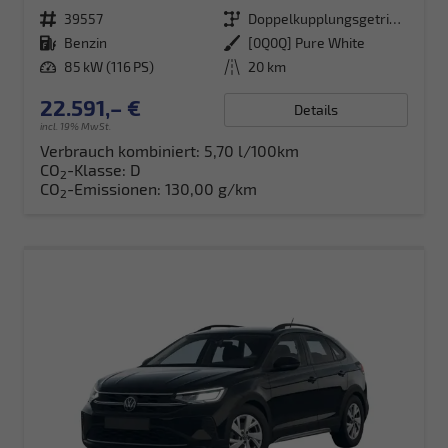
Fahrzeugnr.
39557
Getriebe
Doppelkupplungsgetriebe (DSG)
Kraftstoff
Benzin
Außenfarbe
[0Q0Q] Pure White
Leistung
85 kW (116 PS)
Kilometerstand
20 km
22.591,– €
Details
incl. 19% MwSt.
Verbrauch kombiniert:
5,70 l/100km
CO
-Klasse:
D
2
CO
-Emissionen:
130,00 g/km
2