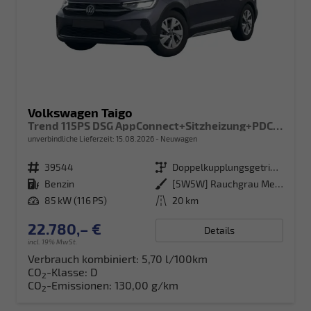
Volkswagen Taigo
Trend 115PS DSG AppConnect+Sitzheizung+PDC+Alu16+LED+DAB+FrontAssist
unverbindliche Lieferzeit:
15.08.2026
Neuwagen
Fahrzeugnr.
39544
Getriebe
Doppelkupplungsgetriebe (DSG)
Kraftstoff
Benzin
Außenfarbe
[5W5W] Rauchgrau Metallic
Leistung
85 kW (116 PS)
Kilometerstand
20 km
22.780,– €
Details
incl. 19% MwSt.
Verbrauch kombiniert:
5,70 l/100km
CO
-Klasse:
D
2
CO
-Emissionen:
130,00 g/km
2