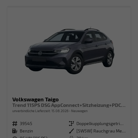
Volkswagen Taigo
Trend 115PS DSG AppConnect+Sitzheizung+PDC+Alu16+LED+DAB+FrontAssist
unverbindliche Lieferzeit:
15.08.2026
Neuwagen
Fahrzeugnr.
39545
Getriebe
Doppelkupplungsgetriebe (DSG)
Kraftstoff
Benzin
Außenfarbe
[5W5W] Rauchgrau Metallic