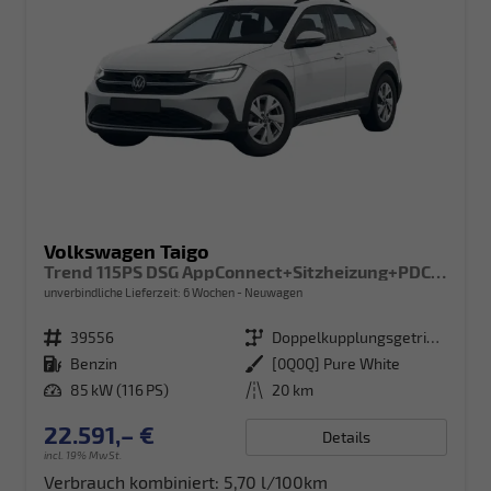
Volkswagen Taigo
Trend 115PS DSG AppConnect+Sitzheizung+PDC+Alu16+LED+DAB+FrontAssist
unverbindliche Lieferzeit:
6 Wochen
Neuwagen
Fahrzeugnr.
39556
Getriebe
Doppelkupplungsgetriebe (DSG)
Kraftstoff
Benzin
Außenfarbe
[0Q0Q] Pure White
Leistung
85 kW (116 PS)
Kilometerstand
20 km
22.591,– €
Details
incl. 19% MwSt.
Verbrauch kombiniert:
5,70 l/100km