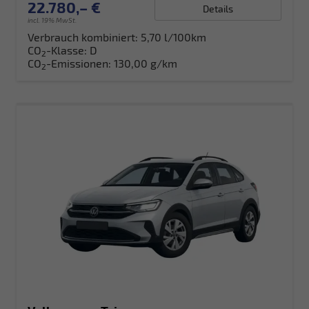
22.780,– €
Details
incl. 19% MwSt.
Verbrauch kombiniert:
5,70 l/100km
CO
-Klasse:
D
2
CO
-Emissionen:
130,00 g/km
2