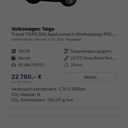
Volkswagen Taigo
Trend 115PS DSG AppConnect+Sitzheizung+PDC+Alu16+LED+DAB+FrontAssist
unverbindliche Lieferzeit:
15.08.2026
Neuwagen
Fahrzeugnr.
39538
Getriebe
Doppelkupplungsgetriebe (DSG)
Kraftstoff
Benzin
Außenfarbe
[2T2T] Deep Black Perleffekt
Leistung
85 kW (116 PS)
Kilometerstand
20 km
22.780,– €
Details
incl. 19% MwSt.
Verbrauch kombiniert:
5,70 l/100km
CO
-Klasse:
D
2
CO
-Emissionen:
130,00 g/km
2