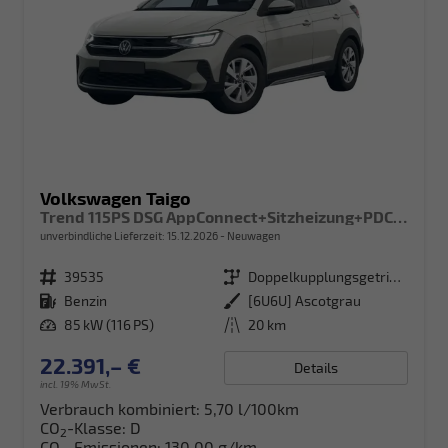
Volkswagen Taigo
Trend 115PS DSG AppConnect+Sitzheizung+PDC+Alu16+LED+DAB+FrontAssist
unverbindliche Lieferzeit:
15.12.2026
Neuwagen
Fahrzeugnr.
39535
Getriebe
Doppelkupplungsgetriebe (DSG)
Kraftstoff
Benzin
Außenfarbe
[6U6U] Ascotgrau
Leistung
85 kW (116 PS)
Kilometerstand
20 km
22.391,– €
Details
incl. 19% MwSt.
Verbrauch kombiniert:
5,70 l/100km
CO
-Klasse:
D
2
CO
-Emissionen:
130,00 g/km