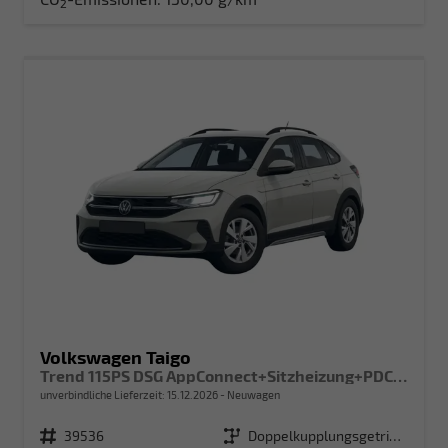
2
Volkswagen Taigo
Trend 115PS DSG AppConnect+Sitzheizung+PDC+Alu16+LED+DAB+FrontAssist
unverbindliche Lieferzeit:
15.12.2026
Neuwagen
Fahrzeugnr.
39536
Getriebe
Doppelkupplungsgetriebe (DSG)