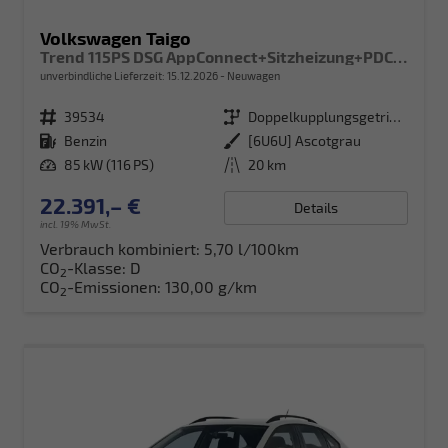
Volkswagen Taigo
Trend 115PS DSG AppConnect+Sitzheizung+PDC+Alu16+LED+DAB+FrontAssist
unverbindliche Lieferzeit:
15.12.2026
Neuwagen
Fahrzeugnr.
39534
Getriebe
Doppelkupplungsgetriebe (DSG)
Kraftstoff
Benzin
Außenfarbe
[6U6U] Ascotgrau
Leistung
85 kW (116 PS)
Kilometerstand
20 km
22.391,– €
Details
incl. 19% MwSt.
Verbrauch kombiniert:
5,70 l/100km
CO
-Klasse:
D
2
CO
-Emissionen:
130,00 g/km
2