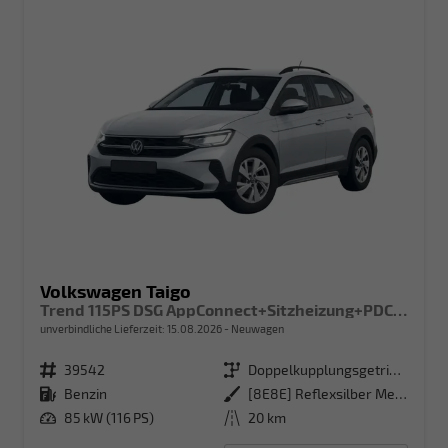
Volkswagen Taigo
Trend 115PS DSG AppConnect+Sitzheizung+PDC+Alu16+LED+DAB+FrontAssist
unverbindliche Lieferzeit:
15.08.2026
Neuwagen
Fahrzeugnr.
39542
Getriebe
Doppelkupplungsgetriebe (DSG)
Kraftstoff
Benzin
Außenfarbe
[8E8E] Reflexsilber Metallic
Leistung
85 kW (116 PS)
Kilometerstand
20 km