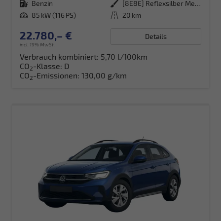
Kraftstoff
Benzin
Außenfarbe
[8E8E] Reflexsilber Metallic
Leistung
85 kW (116 PS)
Kilometerstand
20 km
22.780,– €
Details
incl. 19% MwSt.
Verbrauch kombiniert:
5,70 l/100km
CO
-Klasse:
D
2
CO
-Emissionen:
130,00 g/km
2