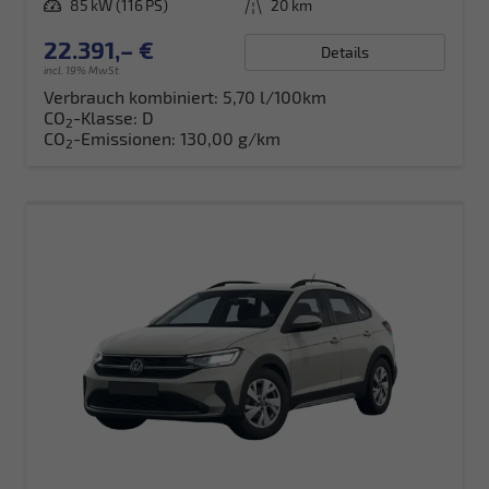
Leistung
85 kW (116 PS)
Kilometerstand
20 km
22.391,– €
Details
incl. 19% MwSt.
Verbrauch kombiniert:
5,70 l/100km
CO
-Klasse:
D
2
CO
-Emissionen:
130,00 g/km
2