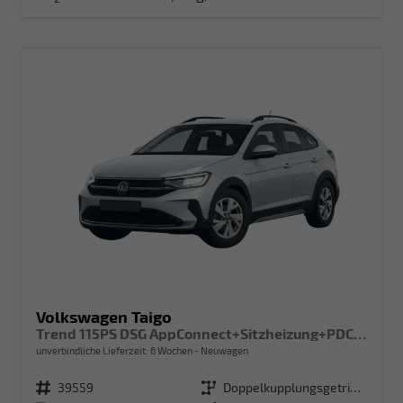
Volkswagen Taigo
Trend 115PS DSG AppConnect+Sitzheizung+PDC+Alu16+LED+DAB+FrontAssist
unverbindliche Lieferzeit:
6 Wochen
Neuwagen
Fahrzeugnr.
39559
Getriebe
Doppelkupplungsgetriebe (DSG)