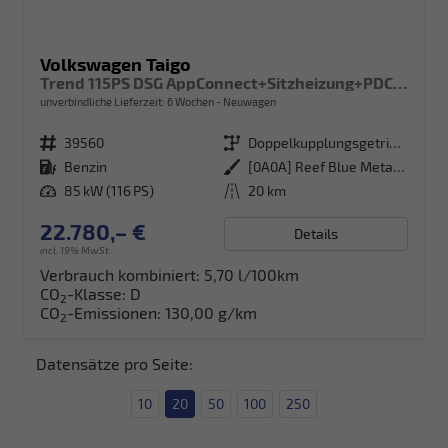
Volkswagen Taigo
Trend 115PS DSG AppConnect+Sitzheizung+PDC+Alu16+LED+DAB+FrontAssist
unverbindliche Lieferzeit:
6 Wochen
Neuwagen
Fahrzeugnr.
39560
Getriebe
Doppelkupplungsgetriebe (DSG)
Kraftstoff
Benzin
Außenfarbe
[0A0A] Reef Blue Metallic
Leistung
85 kW (116 PS)
Kilometerstand
20 km
22.780,– €
Details
incl. 19% MwSt.
Verbrauch kombiniert:
5,70 l/100km
CO
-Klasse:
D
2
CO
-Emissionen:
130,00 g/km
2
Datensätze pro Seite:
10
20
50
100
250