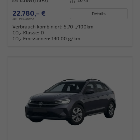
Leistung
85 kW (116 PS)
Kilometerstand
20 km
22.780,– €
Details
incl. 19% MwSt.
Verbrauch kombiniert:
5,70 l/100km
CO
-Klasse:
D
2
CO
-Emissionen:
130,00 g/km
2