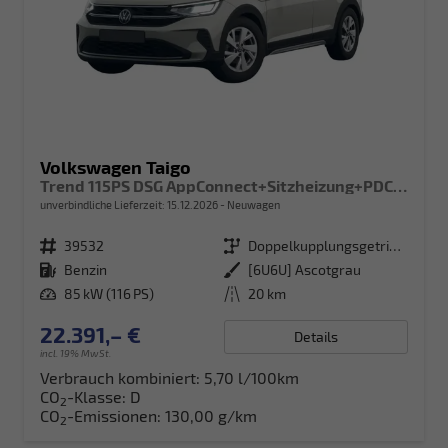
Volkswagen Taigo
Trend 115PS DSG AppConnect+Sitzheizung+PDC+Alu16+LED+DAB+FrontAssist
unverbindliche Lieferzeit:
15.12.2026
Neuwagen
Fahrzeugnr.
39532
Getriebe
Doppelkupplungsgetriebe (DSG)
Kraftstoff
Benzin
Außenfarbe
[6U6U] Ascotgrau
Leistung
85 kW (116 PS)
Kilometerstand
20 km
22.391,– €
Details
incl. 19% MwSt.
Verbrauch kombiniert:
5,70 l/100km
CO
-Klasse:
D
2
CO
-Emissionen:
130,00 g/km
2