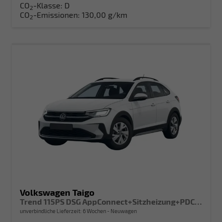
CO
-Klasse:
D
2
CO
-Emissionen:
130,00 g/km
2
Volkswagen Taigo
Trend 115PS DSG AppConnect+Sitzheizung+PDC+Alu16+LED+DAB+FrontAssist
unverbindliche Lieferzeit:
6 Wochen
Neuwagen