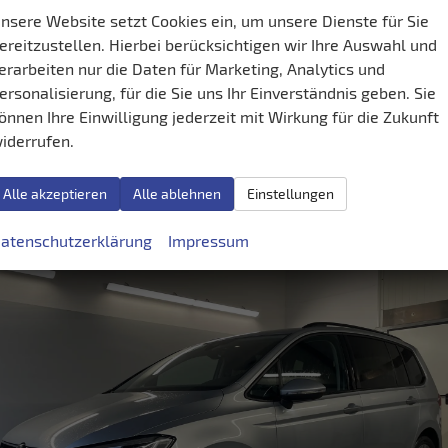
nsere Website setzt Cookies ein, um unsere Dienste für Sie
Getriebe
Schalt. 6-Gang
Kraftstoff
Benzin
ereitzustellen. Hierbei berücksichtigen wir Ihre Auswahl und
[F0F0] Oyster Silver Metallic
Leistung
110 kW (150 PS)
Kilometerstand
20 km
erarbeiten nur die Daten für Marketing, Analytics und
5,– €
ersonalisierung, für die Sie uns Ihr Einverständnis geben. Sie
Details
.
önnen Ihre Einwilligung jederzeit mit Wirkung für die Zukunft
h kombiniert:
7,10 l/100km
iderrufen.
se:
F
sionen:
162,00 g/km
Alle akzeptieren
Alle ablehnen
Einstellungen
atenschutzerklärung
Impressum