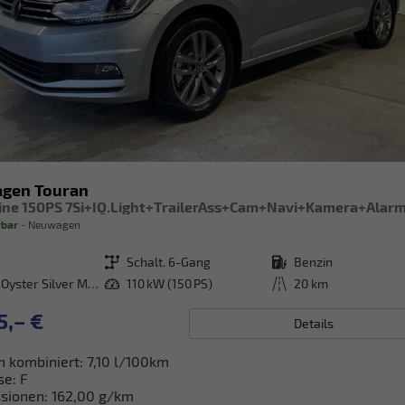
agen Touran
rbar
Neuwagen
Getriebe
Schalt. 6-Gang
Kraftstoff
Benzin
[F0F0] Oyster Silver Metallic
Leistung
110 kW (150 PS)
Kilometerstand
20 km
5,– €
Details
.
h kombiniert:
7,10 l/100km
se:
F
sionen:
162,00 g/km