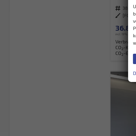
U
Fahrzeugnr.
38027
b
Außenfarbe
v
36.80
P
incl. 19% MwSt
k
Verbrauc
w
CO
-Klas
2
CO
-Emis
2
D