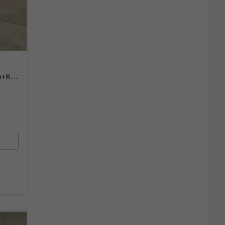
Comfortline 150PS 7Si+IQ.Light+TrailerAss+Cam+Navi+Kamera+Alarm+Kessy+App-Connect