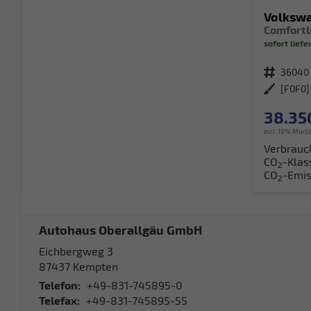
Volksw
sofort liefe
Fahrzeugnr.
36040
Außenfarbe
38.35
incl. 19% MwSt
Verbrauc
CO
-Klas
2
CO
-Emis
2
Autohaus Oberallgäu GmbH
Eichbergweg 3
87437
Kempten
Telefon:
+49-831-745895-0
Telefax:
+49-831-745895-55