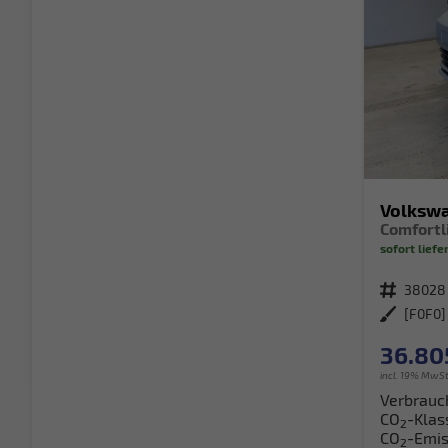
Volksw
sofort liefe
Fahrzeugnr.
38028
Außenfarbe
36.80
incl. 19% MwSt
Verbrauc
CO
-Klas
2
CO
-Emis
2