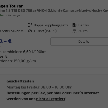
agen Touran
rbar
Neuwagen
Getriebe
Doppelkupplungsgetriebe (DSG)
Kraftstoff
Benzin
[F0F0] Oyster Silver Metallic
Leistung
110 kW (150 PS)
Kilometerstand
20 km
0,– €
Details
.
h kombiniert:
6,60 l/100km
se:
E
sionen:
150,00 g/km
Geschäftzeiten
Montag bis Freitag 08:00 - 18:00 Uhr
Bestellungen per Fax, per Mail oder über´s Internet
werden von uns
nicht akzeptiert
!