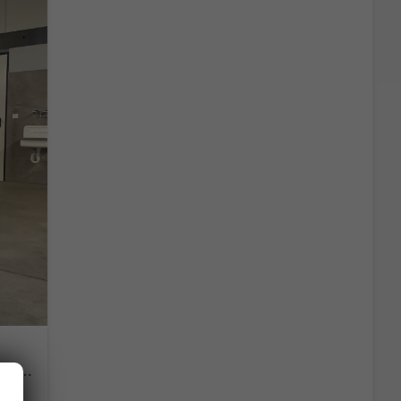
Comfortline 150PS 7Si+IQ.Light+TrailerAss+Cam+Navi+Kamera+Alarm+Kessy+App-Connect