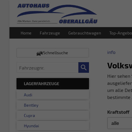
Home
Fahrzeuge
Gebrauchtwagen
Top-Angebo
info
Schnellsuche
Volks
Fahrzeugnr.
Hier sehen 
ausgeliefer
LAGERFAHRZEUGE
um alle Det
Audi
bestimmte 
Bentley
Kraftstoff
Cupra
Hyundai