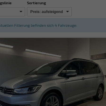
gslinie
Sortierung
aktuellen Filterung befinden sich
4
Fahrzeuge: