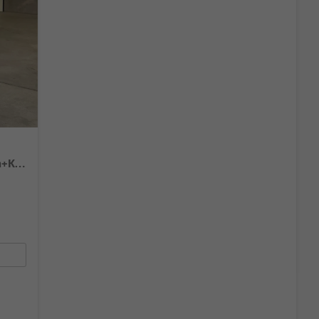
Comfortline 150PS 7Si+IQ.Light+TrailerAss+Cam+Navi+Kamera+Alarm+Kessy+App-Connect