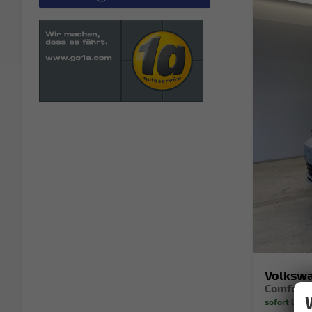
Volksw
sofort liefe