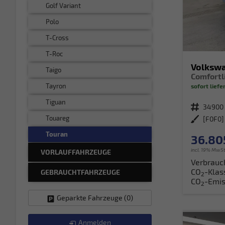
Golf Variant
Polo
T-Cross
T-Roc
Volksw
Taigo
Tayron
sofort liefe
Tiguan
Fahrzeugnr.
34900
Touareg
Außenfarbe
Touran
36.80
incl. 19% MwSt
VORLAUFFAHRZEUGE
Verbrauc
CO
-Klas
GEBRAUCHTFAHRZEUGE
2
CO
-Emis
2
Geparkte Fahrzeuge (
0
)
Anmelden