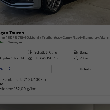
agen Touran
rbar
Neuwagen
Getriebe
Schalt. 6-Gang
Kraftstoff
Benzin
[F0F0] Oyster Silver Metallic
Leistung
110 kW (150 PS)
Kilometerstand
20 km
5,– €
Details
.
h kombiniert:
7,10 l/100km
se:
F
sionen:
162,00 g/km