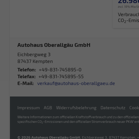
26.98
incl. 19% MwSt
Verbrauc
CO
-Emis
2
Autohaus Oberallgäu GmbH
Eichbergweg 3
87437
Kempten
Telefon:
+49-831-745895-0
Telefax:
+49-831-745895-55
E-Mail:
verkauf@autohaus-oberallgaeu.de
Impressum
AGB
Widerrufsbelehrung
Datenschutz
Cook
Weitere Informationen zum offiziellen Kraftstoffverbrauch und zu den offizielle
spezifischen CO
-Emissionen und den offiziellen Stromverbrauch neuer PKW' ent
2
© 2026
Autohaus Oberallgäu GmbH
,
Eichbergweg 3
,
87437
Kempten,