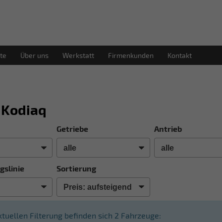
te
Über uns
Werkstatt
Firmenkunden
Kontakt
 Kodiaq
Getriebe
Antrieb
gslinie
Sortierung
aktuellen Filterung befinden sich
2
Fahrzeuge: