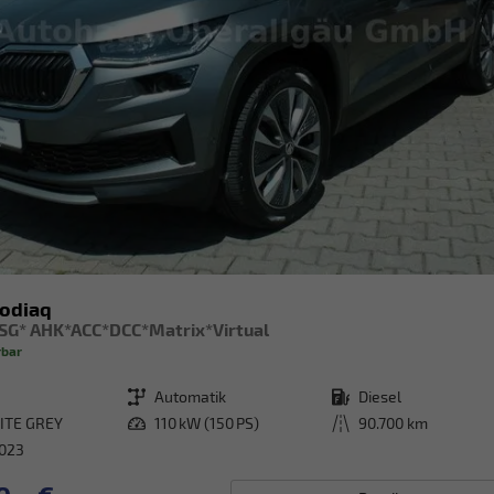
odiaq
DSG* AHK*ACC*DCC*Matrix*Virtual
rbar
Getriebe
Automatik
Kraftstoff
Diesel
ITE GREY
Leistung
110 kW (150 PS)
Kilometerstand
90.700 km
2023