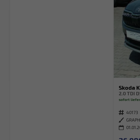
Skoda K
2.0 TDI 
sofort liefe
Fahrzeugnr.
40173
Außenfarbe
GRAPH
01.01.