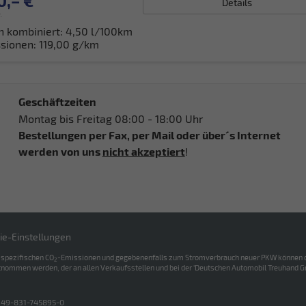
0,– €
Details
.
h kombiniert:
4,50 l/100km
sionen:
119,00 g/km
Geschäftzeiten
Montag bis Freitag 08:00 - 18:00 Uhr
Bestellungen per Fax, per Mail oder über´s Internet
werden von uns
nicht akzeptiert
!
ie-Einstellungen
n spezifischen CO
-Emissionen und gegebenenfalls zum Stromverbrauch neuer PKW können dem '
2
nommen werden, der an allen Verkaufsstellen und bei der 'Deutschen Automobil Treuhand Gmb
+49-831-745895-0