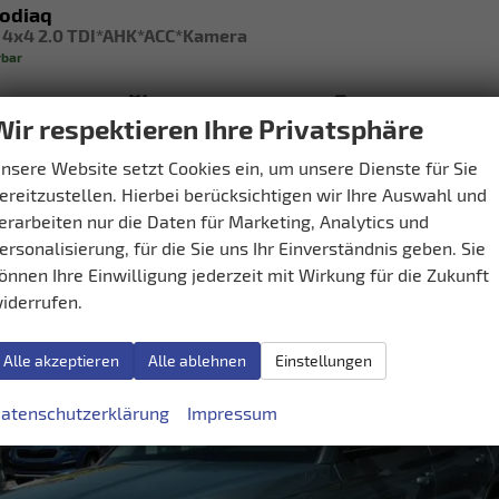
odiaq
 4x4 2.0 TDI*AHK*ACC*Kamera
rbar
Getriebe
Automatik
Kraftstoff
Diesel
Wir respektieren Ihre Privatsphäre
laumetallic
Leistung
110 kW (150 PS)
Kilometerstand
153.800 km
2023
nsere Website setzt Cookies ein, um unsere Dienste für Sie
ereitzustellen. Hierbei berücksichtigen wir Ihre Auswahl und
0,– €
Details
erarbeiten nur die Daten für Marketing, Analytics und
.
ersonalisierung, für die Sie uns Ihr Einverständnis geben. Sie
h kombiniert:
5,90 l/100km
sionen:
155,00 g/km
önnen Ihre Einwilligung jederzeit mit Wirkung für die Zukunft
iderrufen.
Alle akzeptieren
Alle ablehnen
Einstellungen
atenschutzerklärung
Impressum