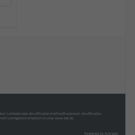
Leitfaden über den offiziellen Kraftstoffverbrauch, die offiziellen
H' unentgeltlich erhältlich ist unter www.dat.de.
Powered by Autrado