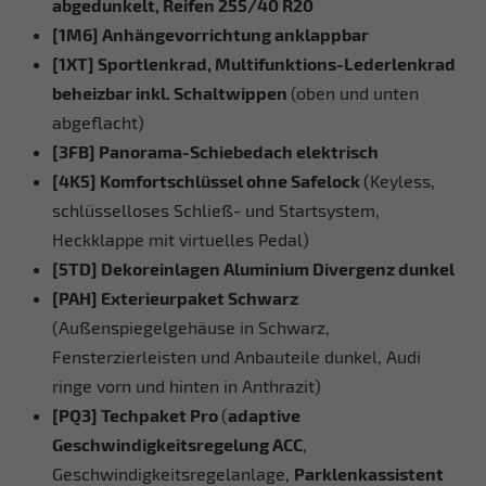
abgedunkelt, Reifen 255/40 R20
[1M6] Anhängevorrichtung anklappbar
[1XT] Sportlenkrad, Multifunktions-Lederlenkrad
beheizbar inkl. Schaltwippen
(oben und unten
abgeflacht)
[3FB] Panorama-Schiebedach elektrisch
[4K5] Komfortschlüssel ohne Safelock
(Keyless,
schlüsselloses Schließ- und Startsystem,
Heckklappe mit virtuelles Pedal)
[5TD] Dekoreinlagen Aluminium Divergenz dunkel
[PAH] Exterieurpaket Schwarz
(Außenspiegelgehäuse in Schwarz,
Fensterzierleisten und Anbauteile dunkel, Audi
ringe vorn und hinten in Anthrazit)
[PQ3] Techpaket Pro
(
adaptive
Geschwindigkeitsregelung ACC
,
Geschwindigkeitsregelanlage,
Parklenkassistent