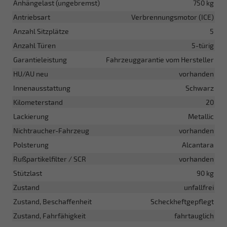
Anhängelast (ungebremst)
750 kg
Antriebsart
Verbrennungsmotor (ICE)
Anzahl Sitzplätze
5
Anzahl Türen
5-türig
Garantieleistung
Fahrzeuggarantie vom Hersteller
HU/AU neu
vorhanden
Innenausstattung
Schwarz
Kilometerstand
20
Lackierung
Metallic
Nichtraucher-Fahrzeug
vorhanden
Polsterung
Alcantara
Rußpartikelfilter / SCR
vorhanden
Stützlast
90 kg
Zustand
unfallfrei
Zustand, Beschaffenheit
Scheckheftgepflegt
Zustand, Fahrfähigkeit
fahrtauglich