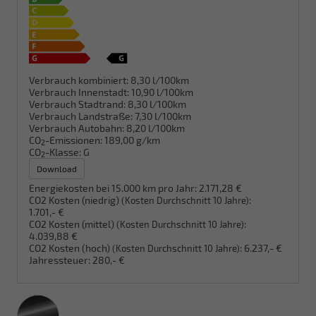
Verbrauch kombiniert:
8,30 l/100km
Verbrauch Innenstadt:
10,90 l/100km
Verbrauch Stadtrand:
8,30 l/100km
Verbrauch Landstraße:
7,30 l/100km
Verbrauch Autobahn:
8,20 l/100km
CO
-Emissionen:
189,00 g/km
2
CO
-Klasse:
G
2
Download
Energiekosten bei 15.000 km pro Jahr:
2.171,28 €
CO2 Kosten (niedrig)
:
(Kosten Durchschnitt 10 Jahre)
1.701,- €
CO2 Kosten (mittel)
:
(Kosten Durchschnitt 10 Jahre)
4.039,88 €
CO2 Kosten (hoch)
:
6.237,- €
(Kosten Durchschnitt 10 Jahre)
Jahressteuer:
280,- €