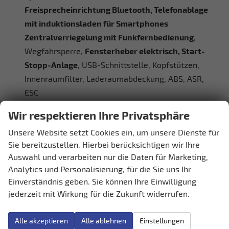
Freisprecheinrichtung Bluetooth, Telefonablage
mit induktionsladen für Smartphones
Zentralverriegelung mit Funkfernbedienung
,
Wegfahrsperre,
Fensterheber elektrisch, Start-
Stopp-Anlage
, USB-Schnittstelle, Kopfstützen,
Innenraumfilter, Laderaumabdeckung, ABS, ASR,
ESC
Wir respektieren Ihre Privatsphäre
Innen
Unsere Website setzt Cookies ein, um unsere Dienste für
Ambiente-Beleuchtung
vorhanden
Sie bereitzustellen. Hierbei berücksichtigen wir Ihre
Armlehnen
Mittelarmlehne
Auswahl und verarbeiten nur die Daten für Marketing,
Fensterheber
elektrisch 4-fach
Analytics und Personalisierung, für die Sie uns Ihr
Innenraumfilter
vorhanden
Einverständnis geben. Sie können Ihre Einwilligung
jederzeit mit Wirkung für die Zukunft widerrufen.
Klimatisierung
Klimaautomatik, Klimaanlage hinten, 3-Zonen-
Klimaautomatik
Alle akzeptieren
Alle ablehnen
Einstellungen
Laderaumabdeckung
vorhanden