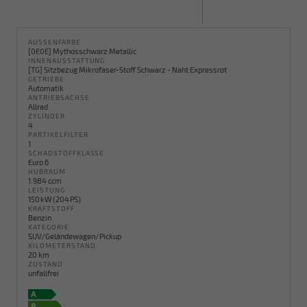
AUSSENFARBE
[0E0E] Mythosschwarz Metallic
INNENAUSSTATTUNG
[TG] Sitzbezug Mikrofaser-Stoff Schwarz - Naht Expressrot
GETRIEBE
Automatik
ANTRIEBSACHSE
Allrad
ZYLINDER
4
PARTIKELFILTER
1
SCHADSTOFFKLASSE
Euro 6
HUBRAUM
1.984 ccm
LEISTUNG
150 kW (204 PS)
KRAFTSTOFF
Benzin
KATEGORIE
SUV/Geländewagen/Pickup
KILOMETERSTAND
20 km
ZUSTAND
unfallfrei