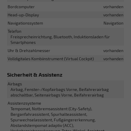
Bordcomputer
vorhanden
Head-up-Display
vorhanden
Navigationssystem
Navigation
Telefon
Freisprecheinrichtung, Bluetooth, Induktionsladen für
Smartphones
Uhr & Drehzahlmesser
vorhanden
Volldigitales Kombiinstrument (Virtual Cockpit)
vorhanden
Sicherheit & Assistenz
Airbags
Airbag, Fenster-/Kopfairbags Vorne, Beifahrerairbag
abschaltbar, Seitenairbags Vorne, Beifahrerairbag
Assistenzsysteme
Tempomat, Notbremsassistent (City-Safety),
Berganfahrassistent, Spurhalteassistent,
Spurwechselassistent, Fußgängererkennung,
Abstandstempomat adaptiv (ACC),
Verkehrzeichenerkennung, Toter-Winkel-Assistent,