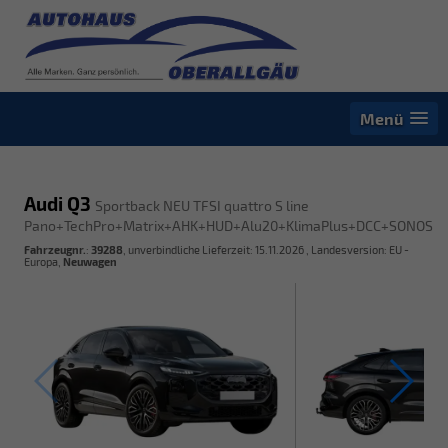
Menü
Audi Q3
Sportback NEU TFSI quattro S line
Pano+TechPro+Matrix+AHK+HUD+Alu20+KlimaPlus+DCC+SONOS
Fahrzeugnr.
:
39288
, unverbindliche Lieferzeit:
15.11.2026
, Landesversion: EU -
Europa,
Neuwagen