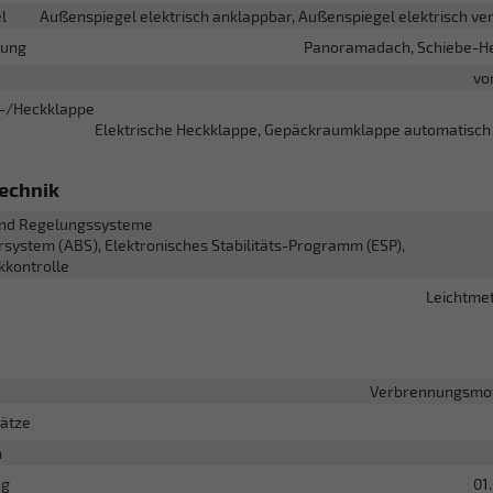
l
Außenspiegel elektrisch anklappbar, Außenspiegel elektrisch ver
rung
Panoramadach, Schiebe-H
vo
-/Heckklappe
Elektrische Heckklappe, Gepäckraumklappe automatisch 
echnik
nd Regelungssysteme
rsystem (ABS), Elektronisches Stabilitäts-Programm (ESP),
kkontrolle
Leichtmet
Verbrennungsmot
lätze
n
ng
01