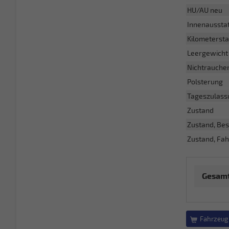
HU/AU neu
Innenaussta
Kilometerst
Leergewicht
Nichtrauche
Polsterung
Tageszulass
Zustand
Zustand, Bes
Zustand, Fah
Gesamt
Fahrzeug 