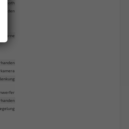
luetooth
rhanden
gs Vorne
rhanden
hrkamera
lenkung
inwerfer
rhanden
iegelung