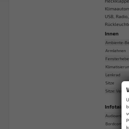
Heckklappe 
Klimaautoma
USB, Radio,
Rückleucht
Innen
Ambiente-Be
Armlehnen
Fensterhebe
Klimatisieru
Lenkrad
Sitze
Sitze: Verste
U
Infotain
b
v
Audioanlage
P
Bordcomput
k