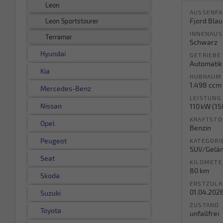
Leon
AUSSENFA
Fjord Blau
Leon Sportstourer
INNENAUS
Terramar
Schwarz
Hyundai
GETRIEBE
Automatik
Kia
HUBRAUM
1.498 ccm
Mercedes-Benz
LEISTUNG
Nissan
110 kW (15
KRAFTSTO
Opel
Benzin
Peugeot
KATEGORI
SUV/Gelä
Seat
KILOMETE
80 km
Skoda
ERSTZUL
01.04.202
Suzuki
ZUSTAND
Toyota
unfallfrei