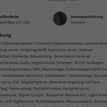
Innenausstattung
ußenfarbe
Innenausstattung
jord Blau Uni (9K)
Schwarz
ibung
tz höhenverstellbar, Fahrersitz höhenverstellbar, Lederlenkra
hne vorne, Sitzbezug Stoff, Sportsitze vorne, Lenkrad
ellbar, Ambiente-Beleuchtung, Beheizbares Lenkrad,
onslenkrad, Isofix, abgedunkelte Scheiben, 18 Zoll Alufelgen
achreling schwarz, ABS, Alarmanlage, Außenspiegel elektrisc
 Fensterheber elektrisch, Schiebedach, Seitenairbags, Servol
 vorne, ESP, Wegfahrsperre, Zentralverriegelung mit Funk,
rbag, Fahrerairbag, Parkpilot hinten, Parkpilot vorne,
kontrolle, Digital Cockpit, Tempomat Abstand ACC, Light Assis
er, LED-Tagfahrlicht, Rückfahrkamera, Panoramadach, Elektri