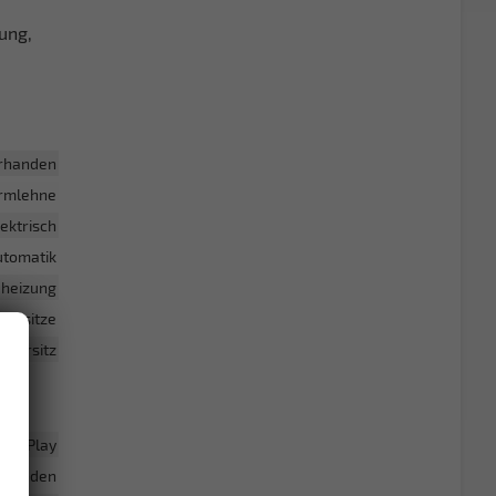
ung,
rhanden
armlehne
lektrisch
utomatik
adheizung
portsitze
hrersitz
 CarPlay
rhanden