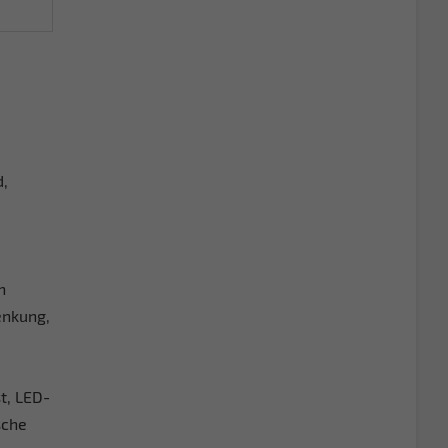
d,
h
enkung,
t, LED-
sche