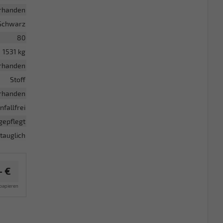
rhanden
Schwarz
80
1531 kg
rhanden
Stoff
rhanden
nfallfrei
gepflegt
tauglich
– €
papieren