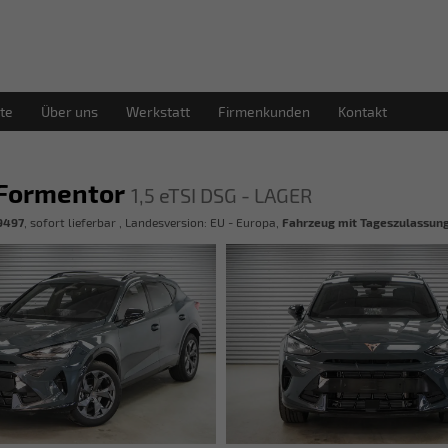
te
Über uns
Werkstatt
Firmenkunden
Kontakt
 Formentor
1,5 eTSI DSG - LAGER
9497
,
sofort lieferbar
, Landesversion: EU - Europa,
Fahrzeug mit Tageszulassun