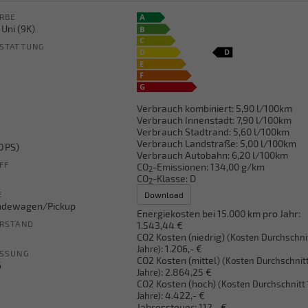
RBE
 Uni (9K)
STATTUNG
Verbrauch kombiniert:
5,90 l/100km
Verbrauch Innenstadt:
7,90 l/100km
Verbrauch Stadtrand:
5,60 l/100km
Verbrauch Landstraße:
5,00 l/100km
0 PS)
Verbrauch Autobahn:
6,20 l/100km
FF
CO
-Emissionen:
134,00 g/km
2
CO
-Klasse:
D
2
E
Download
ndewagen/Pickup
Energiekosten bei 15.000 km pro Jahr:
RSTAND
1.543,44 €
CO2 Kosten (niedrig)
(Kosten Durchschni
:
1.206,- €
Jahre)
ASSUNG
CO2 Kosten (mittel)
(Kosten Durchschnitt
6
:
2.864,25 €
Jahre)
CO2 Kosten (hoch)
(Kosten Durchschnitt 
:
4.422,- €
Jahre)
Jahressteuer:
112,- €