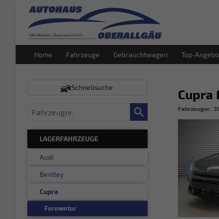
Home
Fahrzeuge
Gebrauchtwagen
Top-Angebo
Schnellsuche
Cupra
Fahrzeugnr.
Fahrzeugnr.
:
3
LAGERFAHRZEUGE
Audi
Bentley
Cupra
Formentor