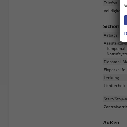
Telefon
w
Volldigitales
Sicherhei
D
Airbags
Assistenzsy
Tempomat, 
Notrufsys
Diebstahl-A
Einparkhilfe
Lenkung
Lichttechnik
Start/Stop-
Zentralverri
Außen