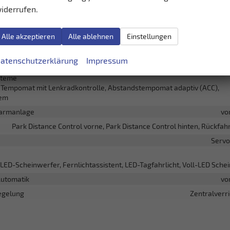
Freisprecheinrichtung, B
iderrufen.
 Kombiinstrument (Virtual Cockpit)
vo
Alle akzeptieren
Alle ablehnen
Einstellungen
t & Assistenz
atenschutzerklärung
Impressum
Seitenairba
steme
Tempomat mit Lenkradkontrolle, Abstandstempomat adaptiv (ACC),
tem
larmanlage
vo
Park Distance Control vorne, Park Distance Control hinten, Rückfa
Servo
LED-Scheinwerfer, Fernlichtassistent, LED-Tagfahrlicht, Voll-LED Sche
Automatik
vo
egelung
Zentralverr