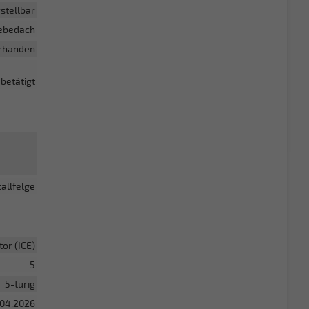
stellbar
ebedach
rhanden
betätigt
allfelge
or (ICE)
5
5-türig
.04.2026