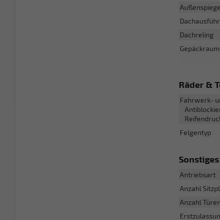
Außenspiege
Dachausfüh
Dachreling
Gepäckraum
Räder & T
Fahrwerk- u
Antiblockie
Reifendruc
Felgentyp
Sonstiges
Antriebsart
Anzahl Sitzp
Anzahl Türe
Erstzulassu