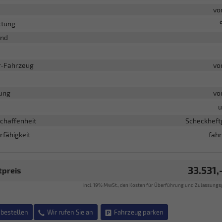
vo
ttung
and
r-Fahrzeug
vo
ung
vo
u
chaffenheit
Scheckheft
rfähigkeit
fahr
33.531,
preis
incl. 19% MwSt., den Kosten für Überführung und Zulassungs
bestellen
Wir rufen Sie an
Fahrzeug parken