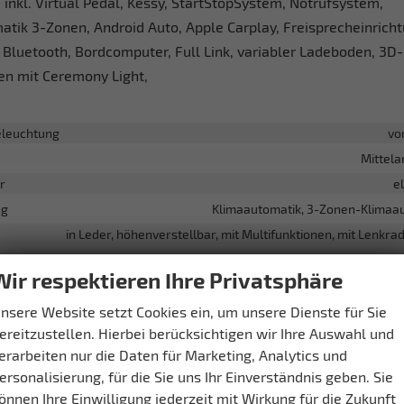
inkl. Virtual Pedal, Kessy, StartStopSystem, Notrufsystem,
tik 3-Zonen, Android Auto, Apple Carplay, Freisprecheinricht
 Bluetooth, Bordcomputer, Full Link, variabler Ladeboden, 3D-
en mit Ceremony Light,
leuchtung
vo
Mittel
r
e
ng
Klimaautomatik, 3-Zonen-Klimaa
in Leder, höhenverstellbar, mit Multifunktionen, mit Lenkr
Isofix (Kindersitzbefestigung), Sitzheizung, S
Wir respektieren Ihre Privatsphäre
llbarkeit
Höhenverstellbarer Fa
nsere Website setzt Cookies ein, um unsere Dienste für Sie
ment & Kommunikation
ereitzustellen. Hierbei berücksichtigen wir Ihre Auswahl und
erarbeiten nur die Daten für Marketing, Analytics und
Radio/MP3-Player, Radio, Schnittstelle USB, Android Auto, Apple
ersonalisierung, für die Sie uns Ihr Einverständnis geben. Sie
er
vo
önnen Ihre Einwilligung jederzeit mit Wirkung für die Zukunft