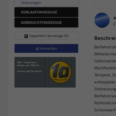
Volkswagen
VORLAUFFAHRZEUGE
A
GEBRAUCHTFAHRZEUGE
F
Geparkte Fahrzeuge (
0
)
Beschre
Beifahrersi
Anmelden
Mittelarmle
höhenverst
Multifunkti
Tempest, D
anklappbar,
Sitzheizung
Beifahrerai
Reifendruck
Scheinwerf