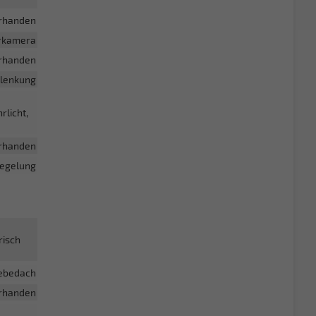
rhanden
hrkamera
rhanden
lenkung
rlicht,
rhanden
iegelung
risch
ebedach
rhanden