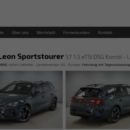
te
Über uns
Werkstatt
Firmenkunden
Kontakt
Leon Sportstourer
ST 1,5 eTSI DSG Kombi -
9868
,
sofort lieferbar
, Landesversion: EU - Europa,
Fahrzeug mit Tageszulassun