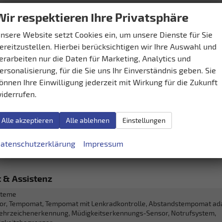
dersitzbefestigung), Rücksitzbank hinten geteilt, Sitzheizung, Sportsitze, 
Wir respektieren Ihre Privatsphäre
tz
senstütze
nsere Website setzt Cookies ein, um unsere Dienste für Sie
llbarkeit
Höhenverstellbarer Fa
ereitzustellen. Hierbei berücksichtigen wir Ihre Auswahl und
erarbeiten nur die Daten für Marketing, Analytics und
ment & Kommunikation
ersonalisierung, für die Sie uns Ihr Einverständnis geben. Sie
önnen Ihre Einwilligung jederzeit mit Wirkung für die Zukunft
steme
Sprachst
iderrufen.
Player, Radio, Schnittstelle USB, Digitalradio DAB, Android Auto, Appl
Alle akzeptieren
Alle ablehnen
Einstellungen
er
vo
Freisprecheinrichtung, Bluetooth, Induktionsladen für Sma
atenschutzerklärung
Impressum
 Kombiinstrument (Virtual Cockpit)
vo
t & Assistenz
steme
r, Tempomat, Tempomat mit Lenkradkontrolle, Abstandstempomat ada
kehrzeichenerkennung, Müdigkeitserkennungs-Sensor, Notrufsystem,