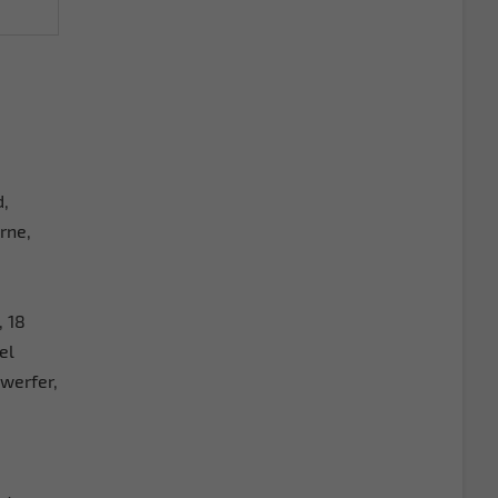
d,
rne,
, 18
el
nwerfer,