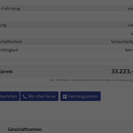
r-Fahrzeug
vo
ung
vo
u
chaffenheit
Scheckheft
rfähigkeit
fahr
33.223,
preis
incl. 19% MwSt., den Kosten für Überführung und Zulassungs
bestellen
Wir rufen Sie an
Fahrzeug parken
Geschäftzeiten