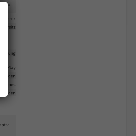
Isofix
Fahrer
hrersitz
euerung
e CarPlay
rhanden
rtphones
rhanden
ptiv