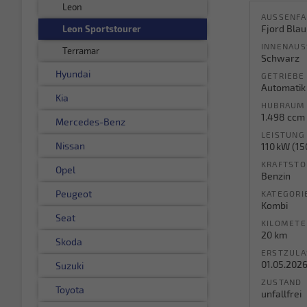
Leon
AUSSENFA
Fjord Blau
Leon Sportstourer
INNENAUS
Terramar
Schwarz
Hyundai
GETRIEBE
Automatik
Kia
HUBRAUM
1.498 ccm
Mercedes-Benz
LEISTUNG
Nissan
110 kW (15
KRAFTSTO
Opel
Benzin
Peugeot
KATEGORI
Kombi
Seat
KILOMETE
20 km
Skoda
ERSTZUL
01.05.202
Suzuki
ZUSTAND
Toyota
unfallfrei