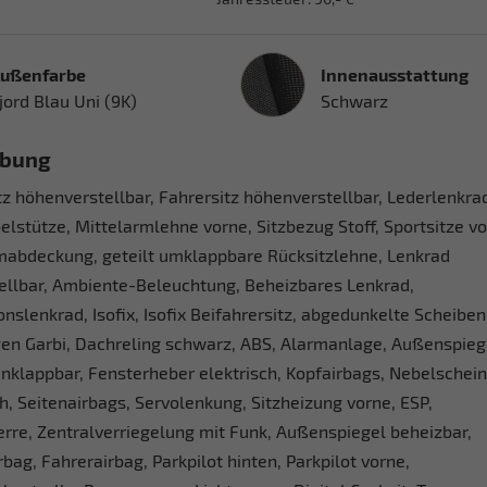
Innenausstattung
ußenfarbe
Innenausstattung
jord Blau Uni (9K)
Schwarz
ibung
tz höhenverstellbar, Fahrersitz höhenverstellbar, Lederlenkra
lstütze, Mittelarmlehne vorne, Sitzbezug Stoff, Sportsitze vo
abdeckung, geteilt umklappbare Rücksitzlehne, Lenkrad
ellbar, Ambiente-Beleuchtung, Beheizbares Lenkrad,
onslenkrad, Isofix, Isofix Beifahrersitz, abgedunkelte Scheiben
gen Garbi, Dachreling schwarz, ABS, Alarmanlage, Außenspieg
anklappbar, Fensterheber elektrisch, Kopfairbags, Nebelschei
, Seitenairbags, Servolenkung, Sitzheizung vorne, ESP,
re, Zentralverriegelung mit Funk, Außenspiegel beheizbar,
rbag, Fahrerairbag, Parkpilot hinten, Parkpilot vorne,