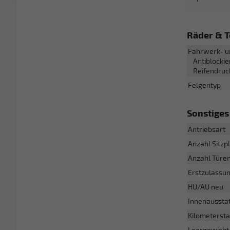
Räder & T
Fahrwerk- u
Antiblockie
Reifendruc
Felgentyp
Sonstiges
Antriebsart
Anzahl Sitzp
Anzahl Türe
Erstzulassu
HU/AU neu
Innenaussta
Kilometerst
Leergewicht