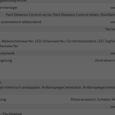
gkeitsbegrenzer
larmanlage
vo
Park Distance Control vorne, Park Distance Control hinten, Rückfa
l automatisch abblendend
vo
Servo
, Nebelscheinwerfer, LED-Scheinwerfer, Fernlichtassistent, LED-Tagfah
cheinwerfer
Automatik
vo
egelung
Zentralverr
l
el elektrisch anklappbar, Außenspiegel beheizbar, Außenspiegel elekt
rung
Panoramadach, Schiebe-H
vo
-/Heckklappe