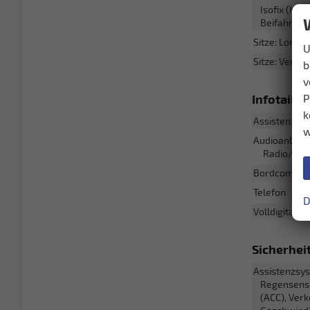
Isofix (Kin
Beifahrersi
Sitze: Lordo
U
Sitze: Verste
b
v
Infotain
P
k
Assistenzsy
w
Audioanlage
Radio/MP3-
Bordcomput
Telefon
D
Volldigitales
Sicherhei
Assistenzsy
Regensenso
(ACC), Ver