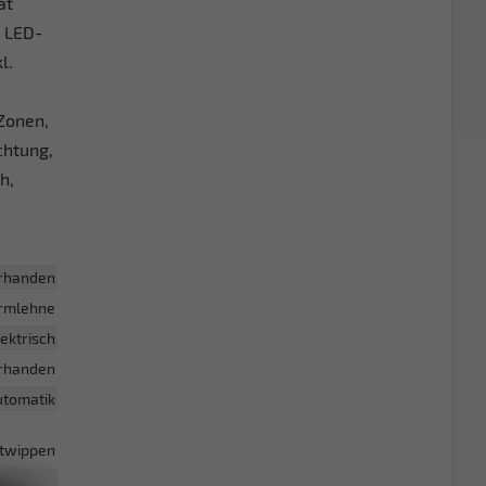
at
, LED-
l.
Zonen,
chtung,
h,
rhanden
armlehne
lektrisch
rhanden
utomatik
altwippen