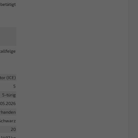
betätigt
allfelge
or (ICE)
5
5-türig
.05.2026
rhanden
Schwarz
20
1497 kg