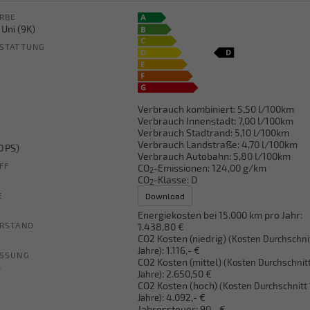
RBE
 Uni (9K)
STATTUNG
Verbrauch kombiniert:
5,50 l/100km
Verbrauch Innenstadt:
7,00 l/100km
Verbrauch Stadtrand:
5,10 l/100km
Verbrauch Landstraße:
4,70 l/100km
0 PS)
Verbrauch Autobahn:
5,80 l/100km
FF
CO
-Emissionen:
124,00 g/km
2
CO
-Klasse:
D
2
E
Download
Energiekosten bei 15.000 km pro Jahr:
RSTAND
1.438,80 €
CO2 Kosten (niedrig)
(Kosten Durchschni
:
1.116,- €
Jahre)
ASSUNG
CO2 Kosten (mittel)
(Kosten Durchschnitt
6
:
2.650,50 €
Jahre)
CO2 Kosten (hoch)
(Kosten Durchschnitt 
:
4.092,- €
Jahre)
Jahressteuer:
90,- €