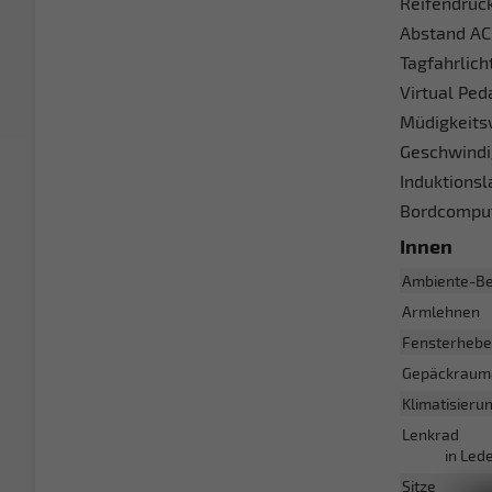
Reifendruck
Abstand ACC
Tagfahrlich
Virtual Ped
Müdigkeits
Geschwindig
Induktionsl
Bordcompute
Innen
Ambiente-Be
Armlehnen
Fensterhebe
Gepäckraum
Klimatisieru
Lenkrad
in Led
Sitze