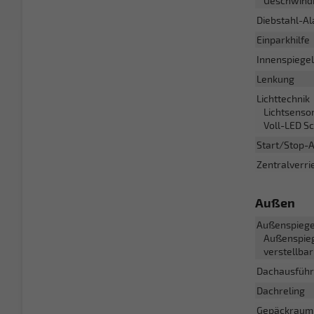
Geschwindi
Diebstahl-A
Einparkhilfe
Innenspiege
Lenkung
Lichttechnik
Lichtsensor
Voll-LED S
Start/Stop-
Zentralverri
Außen
Außenspiege
Außenspieg
verstellbar
Dachausfüh
Dachreling
Gepäckraum