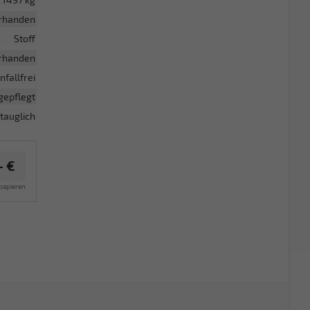
rhanden
Stoff
rhanden
nfallfrei
gepflegt
tauglich
– €
papieren