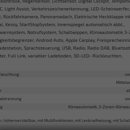
kontrolle, Regensensor, Lichtsensor, Digital Cockpit, Tempom
, Light Assist, Verkehrszeichenerkennung, LED-Scheinwerfer
t, Rückfahrkamera, Panoramadach, Elektrische Heckklappe ink
al, Kessy, StartStopSystem, Innenspiegel automatisch abbl.,
warnsystem, Notrufsystem, Schaltwippen, Klimaautomatik 3-
keitsbegrenzer, Android Auto, Apple Carplay, Freisprecheinri
adestation, Sprachsteuerung, USB, Radio, Radio DAB, Bluetoot
r, Full Link, variabler Ladeboden, 3D-LED- Rückleuchten,
leuchtung
vo
Mittel
r
e
abtrennung
vo
ng
Klimaautomatik, 3-Zonen-Klimaa
er, höhenverstellbar, mit Multifunktionen, mit Lenkradheizung, mit Sch