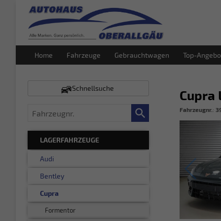
Home
Fahrzeuge
Gebrauchtwagen
Top-Angebo
Schnellsuche
Cupra 
Fahrzeugnr.
Fahrzeugnr.
:
3
LAGERFAHRZEUGE
Audi
Bentley
Cupra
Formentor