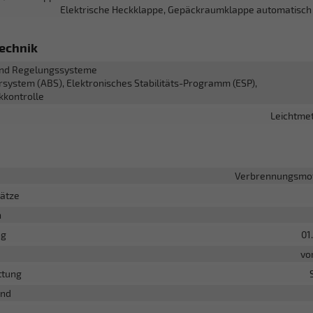
Elektrische Heckklappe, Gepäckraumklappe automatisch 
echnik
nd Regelungssysteme
rsystem (ABS), Elektronisches Stabilitäts-Programm (ESP),
kkontrolle
Leichtmet
Verbrennungsmot
lätze
n
ng
01
vo
ttung
and