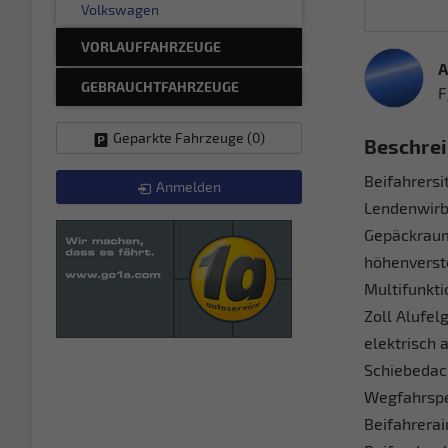
Volkswagen
VORLAUFFAHRZEUGE
A
GEBRAUCHTFAHRZEUGE
F
Geparkte Fahrzeuge (
0
)
Beschre
Beifahrersi
Anmelden
Lendenwirbe
Gepäckraum
höhenverst
Multifunkti
Zoll Alufel
elektrisch 
Schiebedach
Wegfahrsper
Beifahrerai