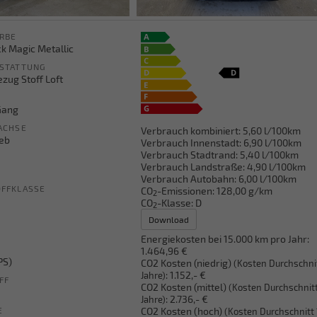
RBE
ck Magic Metallic
STATTUNG
ezug Stoff Loft
Gang
ACHSE
Verbrauch kombiniert:
5,60 l/100km
ieb
Verbrauch Innenstadt:
6,90 l/100km
Verbrauch Stadtrand:
5,40 l/100km
Verbrauch Landstraße:
4,90 l/100km
Verbrauch Autobahn:
6,00 l/100km
FFKLASSE
CO
-Emissionen:
128,00 g/km
2
CO
-Klasse:
D
2
Download
Energiekosten bei 15.000 km pro Jahr:
1.464,96 €
PS)
CO2 Kosten (niedrig)
(Kosten Durchschni
:
1.152,- €
Jahre)
FF
CO2 Kosten (mittel)
(Kosten Durchschnitt
:
2.736,- €
Jahre)
CO2 Kosten (hoch)
E
(Kosten Durchschnitt 