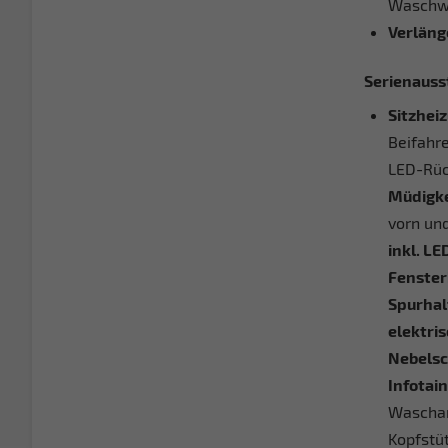
Waschwa
Verläng
Serienauss
Sitzheiz
Beifahre
LED-Rüc
Müdigke
vorn und
inkl. LE
Fenster
Spurhal
elektris
Nebelsc
Infotai
Wascha
Kopfstü