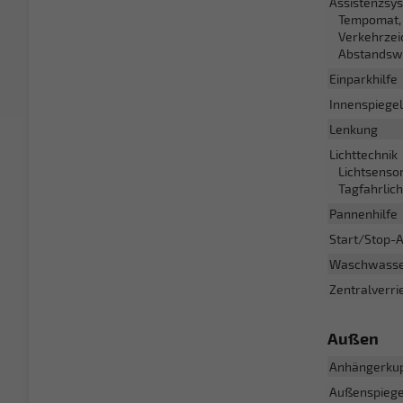
Assistenzsy
Tempomat, 
Verkehrzei
Abstandswa
Einparkhilfe
Innenspiege
Lenkung
Lichttechnik
Lichtsenso
Tagfahrlich
Pannenhilfe
Start/Stop-
Waschwasse
Zentralverri
Außen
Anhängerku
Außenspiege