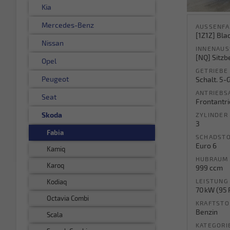
Kia
Mercedes-Benz
AUSSENFA
[1Z1Z] Bla
Nissan
INNENAUS
[NQ] Sitzb
Opel
GETRIEBE
Peugeot
Schalt. 5-
ANTRIEBS
Seat
Frontantr
Skoda
ZYLINDER
3
Fabia
SCHADSTO
Euro 6
Kamiq
HUBRAUM
Karoq
999 ccm
LEISTUNG
Kodiaq
70 kW (95 
Octavia Combi
KRAFTSTO
Benzin
Scala
KATEGORI