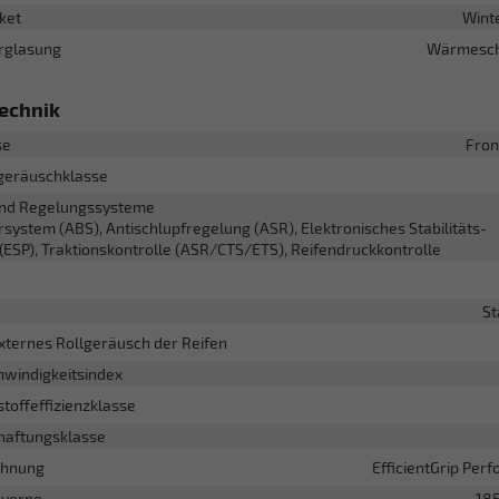
ket
Wint
erglasung
Wärmesch
echnik
se
Fron
lgeräuschklasse
nd Regelungssysteme
rsystem (ABS), Antischlupfregelung (ASR), Elektronisches Stabilitäts-
ESP), Traktionskontrolle (ASR/CTS/ETS), Reifendruckkontrolle
e
St
xternes Rollgeräusch der Reifen
hwindigkeitsindex
stoffeffizienzklasse
haftungsklasse
chnung
EfficientGrip Per
 vorne
18