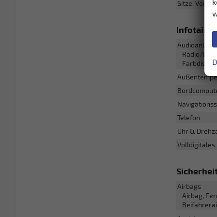
k
Sitze: Verste
w
Infotain
Audioanlage
Radio/MP3-P
D
Farbdisplay
Außentempe
Bordcomput
Navigations
Telefon
Uhr & Drehz
Volldigitales
Sicherhei
Airbags
Airbag, Fen
Beifahrera