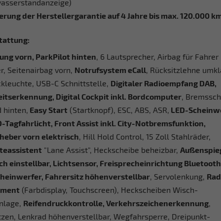
sserstandanzeige)
erung der Herstellergarantie auf 4 Jahre bis max. 120.000 km
tattung:
ung vorn, ParkPilot hinten
, 6 Lautsprecher, Airbag für Fahrer
r, Seitenairbag vorn,
Notrufsystem eCall
, Rücksitzlehne umkl
kleuchte, USB-C Schnittstelle,
Digitaler Radioempfang DAB,
itserkennung, Digital Cockpit inkl. Bordcomputer
, Bremssch
 hinten,
Easy Start
(Startknopf), ESC, ABS, ASR,
LED-Scheinw
D-Tagfahrlicht, Front Assist inkl. City-Notbremsfunktion,
heber vorn elektrisch
, Hill Hold Control, 15 Zoll Stahlräder,
teassistent
"Lane Assist", Heckscheibe beheizbar,
Außenspie
ch einstellbar, Lichtsensor, Freisprecheinrichtung Bluetooth
heinwerfer, Fahrersitz höhenverstellbar
, Servolenkung,
Rad
nment
(Farbdisplay, Touchscreen), Heckscheiben Wisch-
nlage,
Reifendruckkontrolle, Verkehrszeichenerkennung
,
tzen, Lenkrad höhenverstellbar, Wegfahrsperre, Dreipunkt-