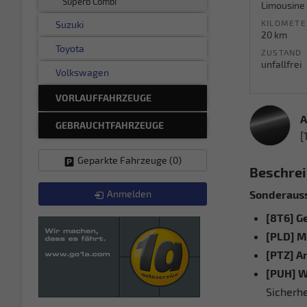
Superb Combi
Limousine
KILOMETE
Suzuki
20 km
Toyota
ZUSTAND
unfallfrei
Volkswagen
VORLAUFFAHRZEUGE
A
GEBRAUCHTFAHRZEUGE
[
Geparkte Fahrzeuge (
0
)
Beschre
Anmelden
Sonderauss
[8T6] G
[PLD] M
[PTZ] A
[PUH] W
Sicherh