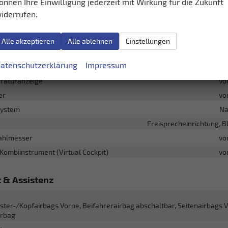
önnen Ihre Einwilligung jederzeit mit Wirkung für die Zukunft
llbarkeit
Höhenverstellbarer Fa
iderrufen.
ment & Kommunikation
Alle akzeptieren
Alle ablehnen
Einstellungen
layer, Radio, Schnittstelle MP3, Schnittstelle USB, Digitalradio DAB,
atenschutzerklärung
Impressum
, Android Auto, Apple CarPlay, Musikstreaming integriert, Touchscreen
raturanzeige
vo
er
vo
system
Na
Freisprecheinrichtung, B
ahlmesser
vo
 Kombiinstrument (Virtual Cockpit)
vo
t & Assistenz
ster-/Kopfairbags Vorne, Beifahrerairbag abschaltbar, Seitenairbags 
irbag