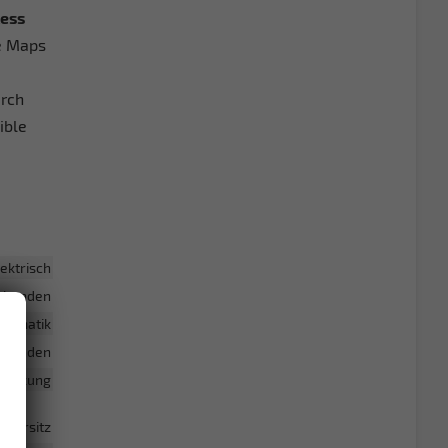
less
e Maps
urch
ible
lektrisch
rhanden
utomatik
rhanden
adheizung
ahrersitz