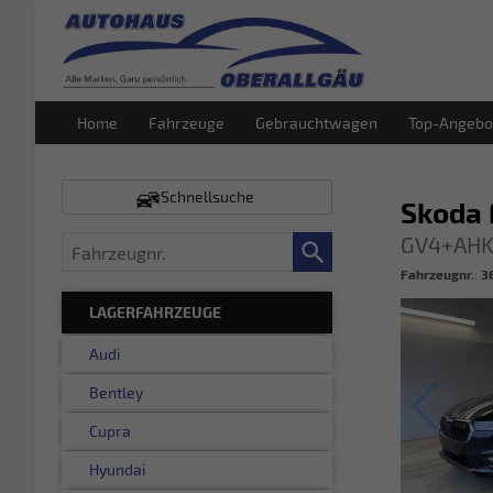
Home
Fahrzeuge
Gebrauchtwagen
Top-Angebo
Schnellsuche
Skoda 
GV4+AHK
Fahrzeugnr.
Fahrzeugnr.
:
3
LAGERFAHRZEUGE
Audi
Bentley
Cupra
Hyundai