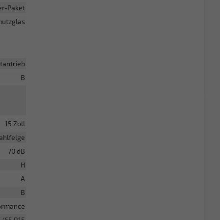
er-Paket
utzglas
tantrieb
B
15 Zoll
ahlfelge
70 dB
H
A
B
formance
5/65 R15