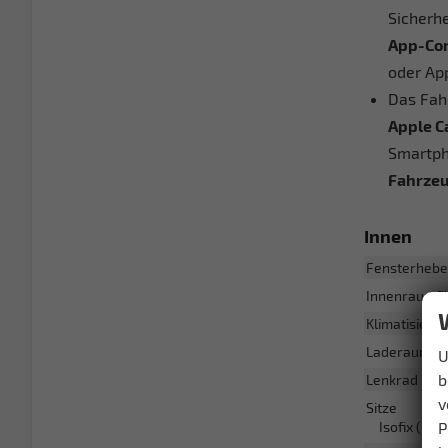
Sicherh
App-Co
oder Ap
Das Fah
Apple C
Smartph
Fahrzeu
Innen
Fensterhebe
Innenraumfil
Klimatisieru
Laderaumab
U
b
Lenkrad
v
Sitze
P
Isofix (Kin