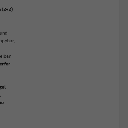
 (2+2)
 und
appbar,
eiben
erfer
gel
,
io