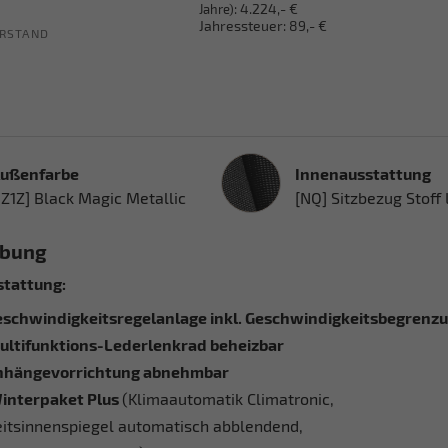
:
4.224,- €
Jahre)
Jahressteuer:
89,- €
RSTAND
Innenausstattung
ußenfarbe
Innenausstattung
1Z1Z] Black Magic Metallic
[NQ] Sitzbezug Stoff 
ibung
tattung:
eschwindigkeitsregelanlage inkl. Geschwindigkeitsbegrenz
ultifunktions-Lederlenkrad beheizbar
nhängevorrichtung abnehmbar
interpaket Plus
(Klimaautomatik Climatronic,
eitsinnenspiegel automatisch abblendend,