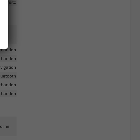
hrersitz
rhanden
rhanden
vigation
luetooth
rhanden
rhanden
Vorne,