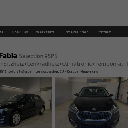
te
Über uns
Werkstatt
Firmenkunden
Kontakt
Fabia
Selection 95PS
+Sitzheiz+Lenkradheiz+Climatronic+Tempomat+
6015
,
sofort lieferbar
, Landesversion: EU - Europa,
Neuwagen