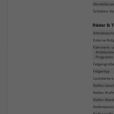
Herstellerpa
Scheiben, V
Räder & T
Antriebsach
Externe Rol
Fahrwerk- u
Antiblockie
Programm (
Felgengröß
Felgentyp
Lautstärke e
Reifen-Gesc
Reifen-Kraft
Reifen-Nass
Reifenbezei
Reifengröße