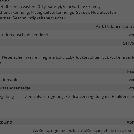
steme
Notbremsassistent (City-Safety), Spurhalteassistent,
chenerkennung, Müdigkeitserkennungs-Sensor, Notrufsystem,
rner, Geschwindigkeitsbegrenzer
Park Distance Contro
l automatisch abblendend
vo
Servo
r, Nebelscheinwerfer, Tagfahrlicht, LED-Rückleuchten, LED-Scheinwerfe
t
Res
Automatik
vo
rstandsanzeige
vo
egelung
Zentralverriegelung, Zentralverriegelung mit Funkfernb
pplung
Ab
l
Außenspiegel beheizbar, Außenspiegel elektrisch ver