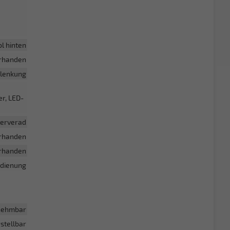
l hinten
rhanden
lenkung
r, LED-
erverad
rhanden
rhanden
edienung
nehmbar
stellbar