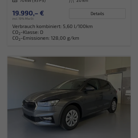
Leistung
70 kW (95 PS)
Kilometerstand
20 km
19.990,– €
Details
incl. 19% MwSt.
Verbrauch kombiniert:
5,60 l/100km
CO
-Klasse:
D
2
CO
-Emissionen:
128,00 g/km
2