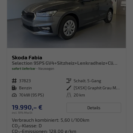
Skoda Fabia
Selection 95PS GV4+Sitzheiz+Lenkradheiz+Climatronic+Sunset+AppConnect+PDC
sofort lieferbar
Neuwagen
Fahrzeugnr.
37823
Getriebe
Schalt. 5-Gang
Kraftstoff
Benzin
Außenfarbe
[5X5X] Graphit Grau Metallic
Leistung
70 kW (95 PS)
Kilometerstand
20 km
19.990,– €
Details
incl. 19% MwSt.
Verbrauch kombiniert:
5,60 l/100km
CO
-Klasse:
D
2
CO
-Emissionen:
128,00 g/km
2