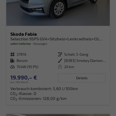
Skoda Fabia
Selection 95PS GV4+Sitzheiz+Lenkradheiz+Climatronic+Sunset+AppConnect+PDC
sofort lieferbar
Neuwagen
Fahrzeugnr.
37816
Getriebe
Schalt. 5-Gang
Kraftstoff
Benzin
Außenfarbe
[B3B3] Smokey Diamond-Silber Metallic
Leistung
70 kW (95 PS)
Kilometerstand
20 km
19.990,– €
Details
incl. 19% MwSt.
Verbrauch kombiniert:
5,60 l/100km
CO
-Klasse:
D
2
CO
-Emissionen:
128,00 g/km
2