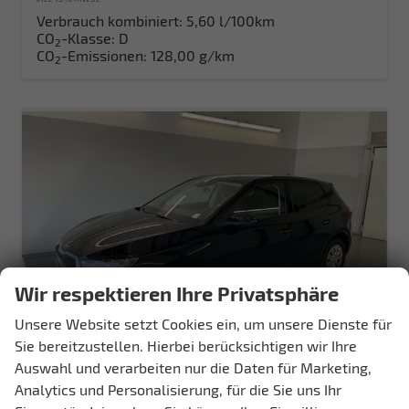
Verbrauch kombiniert:
5,60 l/100km
CO
-Klasse:
D
2
CO
-Emissionen:
128,00 g/km
2
Wir respektieren Ihre Privatsphäre
Unsere Website setzt Cookies ein, um unsere Dienste für
Sie bereitzustellen. Hierbei berücksichtigen wir Ihre
Auswahl und verarbeiten nur die Daten für Marketing,
Skoda Fabia
Analytics und Personalisierung, für die Sie uns Ihr
Selection 95PS GV4+Sitzheiz+Lenkradheiz+Climatronic+Sunset+AppConnect+PDC