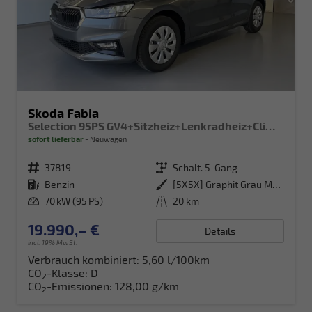
Skoda Fabia
Selection 95PS GV4+Sitzheiz+Lenkradheiz+Climatronic+Sunset+AppConnect+PDC
sofort lieferbar
Neuwagen
Fahrzeugnr.
37819
Getriebe
Schalt. 5-Gang
Kraftstoff
Benzin
Außenfarbe
[5X5X] Graphit Grau Metallic
Leistung
70 kW (95 PS)
Kilometerstand
20 km
19.990,– €
Details
incl. 19% MwSt.
Verbrauch kombiniert:
5,60 l/100km
CO
-Klasse:
D
2
CO
-Emissionen:
128,00 g/km
2