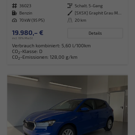
Fahrzeugnr.
36023
Getriebe
Schalt. 5-Gang
Kraftstoff
Benzin
Außenfarbe
[5X5X] Graphit Grau Metallic
Leistung
70 kW (95 PS)
Kilometerstand
20 km
19.980,– €
Details
incl. 19% MwSt.
Verbrauch kombiniert:
5,60 l/100km
CO
-Klasse:
D
2
CO
-Emissionen:
128,00 g/km
2