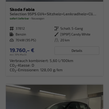
Skoda Fabia
Selection 95PS GV4+Sitzheiz+Lenkradheiz+Climatronic+Sunset+AppConnect+PDC
sofort lieferbar
Neuwagen
Fahrzeugnr.
37812
Getriebe
Schalt. 5-Gang
Kraftstoff
Benzin
Außenfarbe
[9P9P] Candy White
Leistung
70 kW (95 PS)
Kilometerstand
20 km
19.760,– €
Details
incl. 19% MwSt.
Verbrauch kombiniert:
5,60 l/100km
CO
-Klasse:
D
2
CO
-Emissionen:
128,00 g/km
2