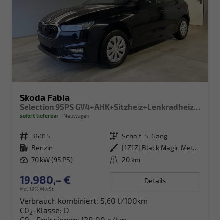
Skoda Fabia
Selection 95PS GV4+AHK+Sitzheiz+Lenkradheiz+Climatronic+Tempomat+PDC
sofort lieferbar
Neuwagen
Fahrzeugnr.
36015
Getriebe
Schalt. 5-Gang
Kraftstoff
Benzin
Außenfarbe
[1Z1Z] Black Magic Metallic
Leistung
70 kW (95 PS)
Kilometerstand
20 km
19.980,– €
Details
incl. 19% MwSt.
Verbrauch kombiniert:
5,60 l/100km
CO
-Klasse:
D
2
CO
-Emissionen:
128,00 g/km