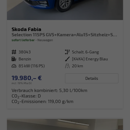
Skoda Fabia
Selection 115PS GV5+Kamera+Alu15+Sitzheiz+Sunset+Regensensor+AppConnect+LED
sofort lieferbar
Neuwagen
Fahrzeugnr.
38043
Getriebe
Schalt. 6-Gang
Kraftstoff
Benzin
Außenfarbe
[K4K4] Energy Blau
Leistung
85 kW (116 PS)
Kilometerstand
20 km
19.980,– €
Details
incl. 19% MwSt.
Verbrauch kombiniert:
5,30 l/100km
CO
-Klasse:
D
2
CO
-Emissionen:
119,00 g/km
2