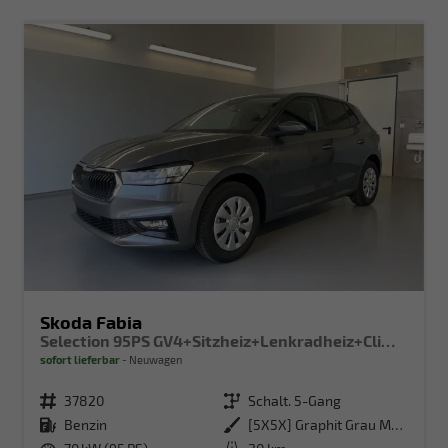
Skoda Fabia
Selection 95PS GV4+Sitzheiz+Lenkradheiz+Climatronic+Sunset+AppConnect+PDC
sofort lieferbar
Neuwagen
Fahrzeugnr.
37820
Getriebe
Schalt. 5-Gang
Kraftstoff
Benzin
Außenfarbe
[5X5X] Graphit Grau Metallic