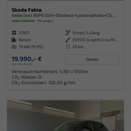
Skoda Fabia
Selection 95PS GV4+Sitzheiz+Lenkradheiz+Climatronic+Sunset+AppConnect+PDC
sofort lieferbar
Neuwagen
Fahrzeugnr.
37821
Getriebe
Schalt. 5-Gang
Kraftstoff
Benzin
Außenfarbe
[5X5X] Graphit Grau Metallic
Leistung
70 kW (95 PS)
Kilometerstand
20 km
19.990,– €
Details
incl. 19% MwSt.
Verbrauch kombiniert:
5,60 l/100km
CO
-Klasse:
D
2
CO
-Emissionen:
128,00 g/km
2