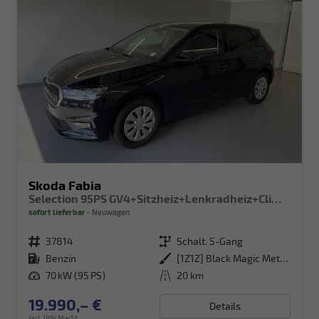
Skoda Fabia
Selection 95PS GV4+Sitzheiz+Lenkradheiz+Climatronic+Sunset+AppConnect+PDC
sofort lieferbar
Neuwagen
Fahrzeugnr.
37814
Getriebe
Schalt. 5-Gang
Kraftstoff
Benzin
Außenfarbe
[1Z1Z] Black Magic Metallic
Leistung
70 kW (95 PS)
Kilometerstand
20 km
19.990,– €
Details
incl. 19% MwSt.