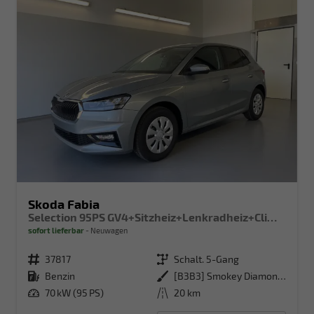
Skoda Fabia
Selection 95PS GV4+Sitzheiz+Lenkradheiz+Climatronic+Sunset+AppConnect+PDC
sofort lieferbar
Neuwagen
Fahrzeugnr.
37817
Getriebe
Schalt. 5-Gang
Kraftstoff
Benzin
Außenfarbe
[B3B3] Smokey Diamond-Silber Metallic
Leistung
70 kW (95 PS)
Kilometerstand
20 km