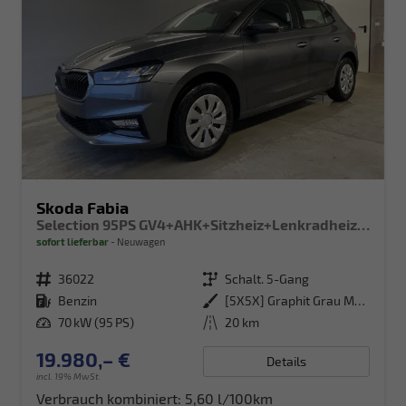
Skoda Fabia
Selection 95PS GV4+AHK+Sitzheiz+Lenkradheiz+Climatronic+Tempomat+PDC
sofort lieferbar
Neuwagen
Fahrzeugnr.
36022
Getriebe
Schalt. 5-Gang
Kraftstoff
Benzin
Außenfarbe
[5X5X] Graphit Grau Metallic
Leistung
70 kW (95 PS)
Kilometerstand
20 km
19.980,– €
Details
incl. 19% MwSt.
Verbrauch kombiniert:
5,60 l/100km