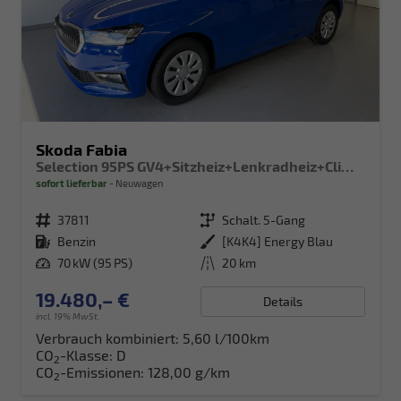
Skoda Fabia
Selection 95PS GV4+Sitzheiz+Lenkradheiz+Climatronic+Sunset+AppConnect+PDC
sofort lieferbar
Neuwagen
Fahrzeugnr.
37811
Getriebe
Schalt. 5-Gang
Kraftstoff
Benzin
Außenfarbe
[K4K4] Energy Blau
Leistung
70 kW (95 PS)
Kilometerstand
20 km
19.480,– €
Details
incl. 19% MwSt.
Verbrauch kombiniert:
5,60 l/100km
CO
-Klasse:
D
2
CO
-Emissionen:
128,00 g/km
2