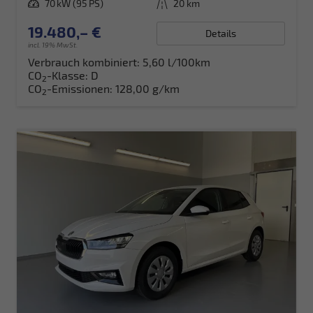
Leistung
70 kW (95 PS)
Kilometerstand
20 km
19.480,– €
Details
incl. 19% MwSt.
Verbrauch kombiniert:
5,60 l/100km
CO
-Klasse:
D
2
CO
-Emissionen:
128,00 g/km
2