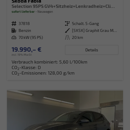
Skoda Fabia
Selection 95PS GV4+Sitzheiz+Lenkradheiz+Climatronic+Sunset+AppConnect+PDC
sofort lieferbar
Neuwagen
Fahrzeugnr.
37818
Getriebe
Schalt. 5-Gang
Kraftstoff
Benzin
Außenfarbe
[5X5X] Graphit Grau Metallic
Leistung
70 kW (95 PS)
Kilometerstand
20 km
19.990,– €
Details
incl. 19% MwSt.
Verbrauch kombiniert:
5,60 l/100km
CO
-Klasse:
D
2
CO
-Emissionen:
128,00 g/km
2