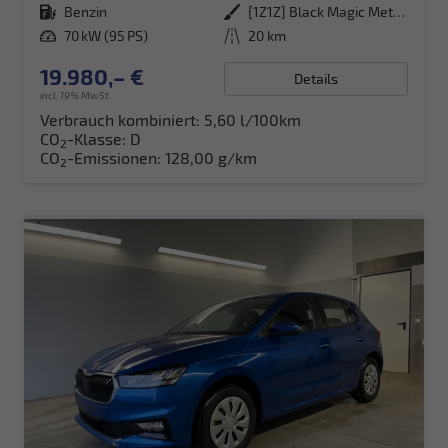
Kraftstoff
Benzin
Außenfarbe
[1Z1Z] Black Magic Metallic
Leistung
70 kW (95 PS)
Kilometerstand
20 km
19.980,– €
Details
incl. 19% MwSt.
Verbrauch kombiniert:
5,60 l/100km
CO
-Klasse:
D
2
CO
-Emissionen:
128,00 g/km
2