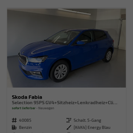
Skoda Fabia
Selection 95PS GV4+Sitzheiz+Lenkradheiz+Climatronic+Sunset+AppConnect+PDC
sofort lieferbar
Neuwagen
Fahrzeugnr.
40085
Getriebe
Schalt. 5-Gang
Kraftstoff
Benzin
Außenfarbe
[K4K4] Energy Blau