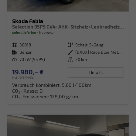
Skoda Fabia
Selection 95PS GV4+AHK+Sitzheiz+Lenkradheiz+Climatronic+Tempomat+PDC
sofort lieferbar
Neuwagen
Fahrzeugnr.
36018
Getriebe
Schalt. 5-Gang
Kraftstoff
Benzin
Außenfarbe
[8X8X] Race Blue Metallic
Leistung
70 kW (95 PS)
Kilometerstand
20 km
19.980,– €
Details
incl. 19% MwSt.
Verbrauch kombiniert:
5,60 l/100km
CO
-Klasse:
D
2
CO
-Emissionen:
128,00 g/km
2