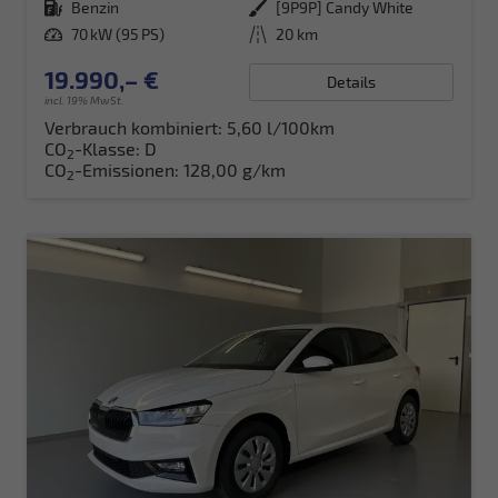
Kraftstoff
Benzin
Außenfarbe
[9P9P] Candy White
Leistung
70 kW (95 PS)
Kilometerstand
20 km
19.990,– €
Details
incl. 19% MwSt.
Verbrauch kombiniert:
5,60 l/100km
CO
-Klasse:
D
2
CO
-Emissionen:
128,00 g/km
2