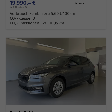
19.990,– €
Details
incl. 19% MwSt.
Verbrauch kombiniert:
5,60 l/100km
CO
-Klasse:
D
2
CO
-Emissionen:
128,00 g/km
2