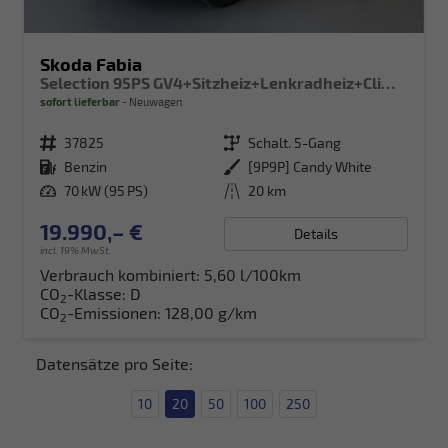
Skoda Fabia
Selection 95PS GV4+Sitzheiz+Lenkradheiz+Climatronic+Sunset+AppConnect+PDC
sofort lieferbar
Neuwagen
Fahrzeugnr.
37825
Getriebe
Schalt. 5-Gang
Kraftstoff
Benzin
Außenfarbe
[9P9P] Candy White
Leistung
70 kW (95 PS)
Kilometerstand
20 km
19.990,– €
Details
incl. 19% MwSt.
Verbrauch kombiniert:
5,60 l/100km
CO
-Klasse:
D
2
CO
-Emissionen:
128,00 g/km
2
Datensätze pro Seite:
10
20
50
100
250