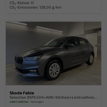
CO
-Klasse:
D
2
CO
-Emissionen:
128,00 g/km
2
Skoda Fabia
Selection 95PS GV4+AHK+Sitzheiz+Lenkradheiz+Climatronic+Tempomat+PDC
sofort lieferbar
Neuwagen