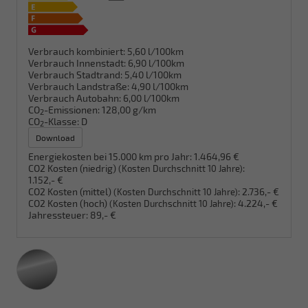
Verbrauch kombiniert:
5,60 l/100km
Verbrauch Innenstadt:
6,90 l/100km
Verbrauch Stadtrand:
5,40 l/100km
Verbrauch Landstraße:
4,90 l/100km
Verbrauch Autobahn:
6,00 l/100km
CO
-Emissionen:
128,00 g/km
2
CO
-Klasse:
D
2
Download
Energiekosten bei 15.000 km pro Jahr:
1.464,96 €
CO2 Kosten (niedrig)
:
(Kosten Durchschnitt 10 Jahre)
1.152,- €
CO2 Kosten (mittel)
:
2.736,- €
(Kosten Durchschnitt 10 Jahre)
CO2 Kosten (hoch)
:
4.224,- €
(Kosten Durchschnitt 10 Jahre)
Jahressteuer:
89,- €