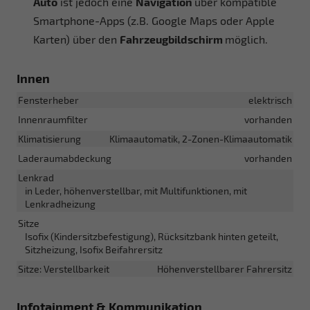
Auto
ist jedoch eine
Navigation
über kompatible
Smartphone-Apps (z.B. Google Maps oder Apple
Karten) über den
Fahrzeugbildschirm
möglich.
Innen
Fensterheber
elektrisch
Innenraumfilter
vorhanden
Klimatisierung
Klimaautomatik, 2-Zonen-Klimaautomatik
Laderaumabdeckung
vorhanden
Lenkrad
in Leder, höhenverstellbar, mit Multifunktionen, mit
Lenkradheizung
Sitze
Isofix (Kindersitzbefestigung), Rücksitzbank hinten geteilt,
Sitzheizung, Isofix Beifahrersitz
Sitze: Verstellbarkeit
Höhenverstellbarer Fahrersitz
Infotainment & Kommunikation