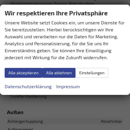
Müdigkeitserkennungs-Sensor, Notrufsystem,
Abstandswarner, Geschwindigkeitsbegrenzer
Wir respektieren Ihre Privatsphäre
Einparkhilfe
Park Distance Control hinten
Unsere Website setzt Cookies ein, um unsere Dienste für
Innenspiegel automatisch abblendend
vorhanden
Sie bereitzustellen. Hierbei berücksichtigen wir Ihre
Lenkung
Servolenkung
Auswahl und verarbeiten nur die Daten für Marketing,
Lichttechnik
Analytics und Personalisierung, für die Sie uns Ihr
Lichtsensor, Nebelscheinwerfer, Tagfahrlicht, LED-
Einverständnis geben. Sie können Ihre Einwilligung
Rückleuchten, LED-Scheinwerfer, LED-Tagfahrlicht
jederzeit mit Wirkung für die Zukunft widerrufen.
Pannenhilfe
Reserverad
Start/Stop-Automatik
vorhanden
Alle akzeptieren
Alle ablehnen
Einstellungen
Waschwasserstandsanzeige
vorhanden
Zentralverriegelung
Datenschutzerklärung
Impressum
Zentralverriegelung, Zentralverriegelung mit
Funkfernbedienung
Außen
Anhängerkupplung
Abnehmbar
Außenspiegel