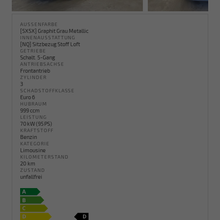
AUSSENFARBE
[5X5X] Graphit Grau Metallic
INNENAUSSTATTUNG
[NQ] Sitzbezug Stoff Loft
GETRIEBE
Schalt. 5-Gang
ANTRIEBSACHSE
Frontantrieb
ZYLINDER
3
SCHADSTOFFKLASSE
Euro 6
HUBRAUM
999 ccm
LEISTUNG
70 kW (95 PS)
KRAFTSTOFF
Benzin
KATEGORIE
Limousine
KILOMETERSTAND
20 km
ZUSTAND
unfallfrei