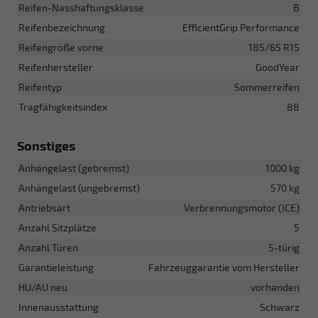
Reifen-Nasshaftungsklasse
B
Reifenbezeichnung
EfficientGrip Performance
Reifengröße vorne
185/65 R15
Reifenhersteller
GoodYear
Reifentyp
Sommerreifen
Tragfähigkeitsindex
88
Sonstiges
Anhängelast (gebremst)
1000 kg
Anhängelast (ungebremst)
570 kg
Antriebsart
Verbrennungsmotor (ICE)
Anzahl Sitzplätze
5
Anzahl Türen
5-türig
Garantieleistung
Fahrzeuggarantie vom Hersteller
HU/AU neu
vorhanden
Innenausstattung
Schwarz