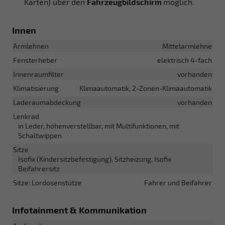
Karten) über den
Fahrzeugbildschirm
möglich.
Innen
Armlehnen
Mittelarmlehne
Fensterheber
elektrisch 4-fach
Innenraumfilter
vorhanden
Klimatisierung
Klimaautomatik, 2-Zonen-Klimaautomatik
Laderaumabdeckung
vorhanden
Lenkrad
in Leder, höhenverstellbar, mit Multifunktionen, mit
Schaltwippen
Sitze
Isofix (Kindersitzbefestigung), Sitzheizung, Isofix
Beifahrersitz
Sitze: Lordosenstütze
Fahrer und Beifahrer
Infotainment & Kommunikation