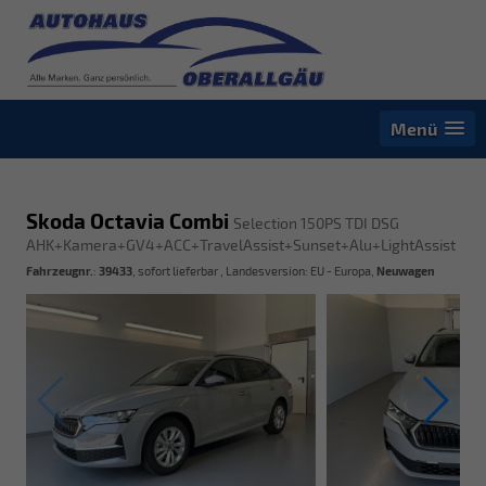
Menü
Skoda Octavia Combi
Selection 150PS TDI DSG
AHK+Kamera+GV4+ACC+TravelAssist+Sunset+Alu+LightAssist
Fahrzeugnr.
:
39433
,
sofort lieferbar
, Landesversion: EU - Europa,
Neuwagen