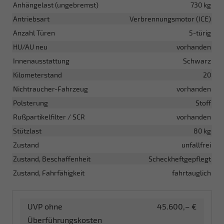
Anhängelast (ungebremst)
730 kg
Antriebsart
Verbrennungsmotor (ICE)
Anzahl Türen
5-türig
HU/AU neu
vorhanden
Innenausstattung
Schwarz
Kilometerstand
20
Nichtraucher-Fahrzeug
vorhanden
Polsterung
Stoff
Rußpartikelfilter / SCR
vorhanden
Stützlast
80 kg
Zustand
unfallfrei
Zustand, Beschaffenheit
Scheckheftgepflegt
Zustand, Fahrfähigkeit
fahrtauglich
UVP ohne
45.600,– €
Überführungskosten