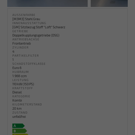
AUSSENFARBE
[M3M3] Stahl Grau
INNENAUSSTATTUNG
[GM] Sitzbezug Stoff "Loft" Schwarz
GETRIEBE
Doppelkupplungsgetriebe (DSG)
ANTRIEBSACHSE
Frontantrieb
ZYLINDER
4
PARTIKELFILTER
1
SCHADSTOFFKLASSE
Euro 6
HUBRAUM
1.968 ccm
LEISTUNG
110 kW (150 PS)
KRAFTSTOFF
Diesel
KATEGORIE
Kombi
KILOMETERSTAND
20 km
ZUSTAND
unfallfrei