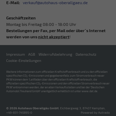
E-Mail:
verkauf@autohaus-oberallgaeu.de
Geschäftzeiten
Montag bis Freitag 08:00 - 18:00 Uhr
Bestellungen per Fax, per Mail oder über´s Internet
werden von uns
nicht akzeptiert
!
Impressum
AGB
Widerrufsbelehrung
Datenschutz
Cookie-Einstellungen
Weitere Informationen zum offiziellen Kraftstoffverbrauch und zu den offiziellen
spezifischen CO
-Emissionen und gegebenenfalls zum Stromverbrauch neuer
2
PKW können dem 'Leitfaden über den offiziellen Kraftstoffverbrauch, die
offiziellen spezifischen CO
-Emissionen und den offiziellen Stromverbrauch neuer
2
PKW' entnommen werden, der an allen Verkaufsstellen und bei der 'Deutschen
Automobil Treuhand GmbH' unentgeltlich erhältlich ist unter www.dat.de.
© 2026
Autohaus Oberallgäu GmbH
,
Eichbergweg 3
,
87437
Kempten,
+49-831-745895-0
Powered by Autrado