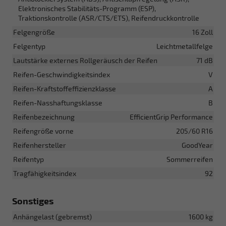
Elektronisches Stabilitäts-Programm (ESP),
Traktionskontrolle (ASR/CTS/ETS), Reifendruckkontrolle
Felgengröße
16 Zoll
Felgentyp
Leichtmetallfelge
Lautstärke externes Rollgeräusch der Reifen
71 dB
Reifen-Geschwindigkeitsindex
V
Reifen-Kraftstoffeffizienzklasse
A
Reifen-Nasshaftungsklasse
B
Reifenbezeichnung
EfficientGrip Performance
Reifengröße vorne
205/60 R16
Reifenhersteller
GoodYear
Reifentyp
Sommerreifen
Tragfähigkeitsindex
92
Sonstiges
Anhängelast (gebremst)
1600 kg