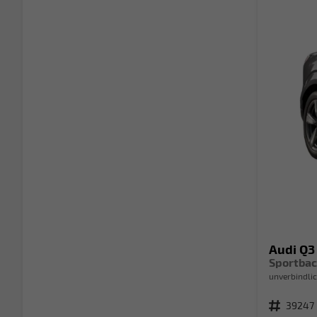
Audi Q3
unverbindlic
Fahrzeugnr.
39247