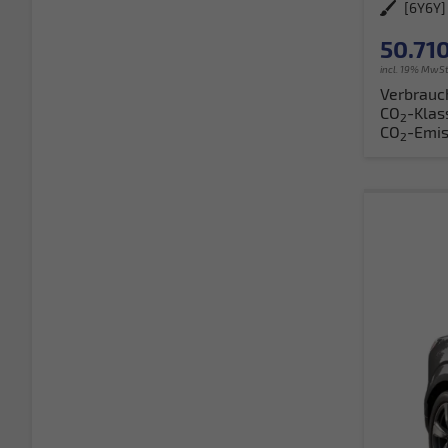
Außenfarbe
50.710
incl. 19% MwSt
Verbrauc
CO
-Klas
2
CO
-Emis
2