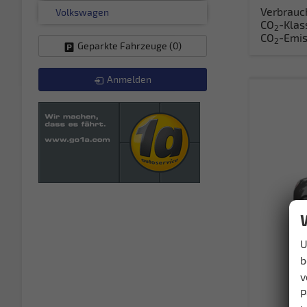
Verbrauc
Volkswagen
CO
-Klas
2
CO
-Emis
2
Geparkte Fahrzeuge (
0
)
Anmelden
U
b
v
P