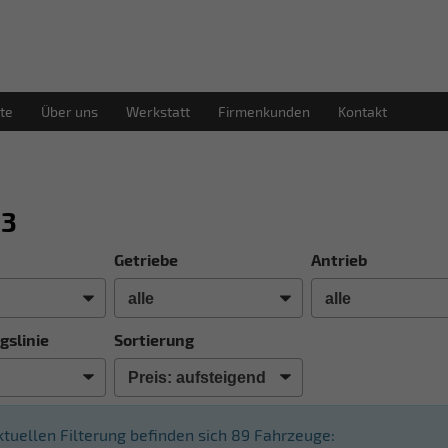
te
Über uns
Werkstatt
Firmenkunden
Kontakt
Q3
Getriebe
Antrieb
gslinie
Sortierung
aktuellen Filterung befinden sich
89
Fahrzeuge: