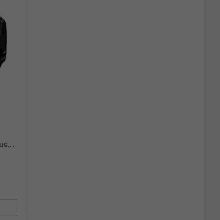
Sportback NEU TFSI quattro S line Tech+AHK+Alu19+LEDplus+KlimaPlus+ExtSchwarz