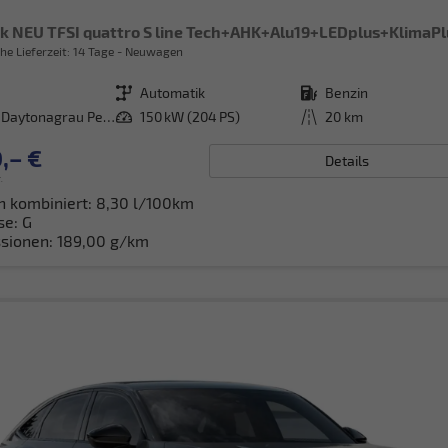
he Lieferzeit:
14 Tage
Neuwagen
Getriebe
Automatik
Kraftstoff
Benzin
[6Y6Y] Daytonagrau Perleffekt
Leistung
150 kW (204 PS)
Kilometerstand
20 km
,– €
Details
.
h kombiniert:
8,30 l/100km
se:
G
sionen:
189,00 g/km