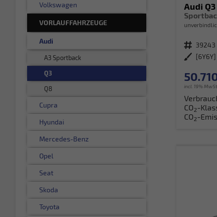
Volkswagen
Audi Q3
VORLAUFFAHRZEUGE
unverbindlic
Audi
Fahrzeugnr.
39243
Außenfarbe
A3 Sportback
Q3
50.710
incl. 19% MwSt
Q8
Verbrauc
Cupra
CO
-Klas
2
CO
-Emis
2
Hyundai
Mercedes-Benz
Opel
Seat
Skoda
Toyota