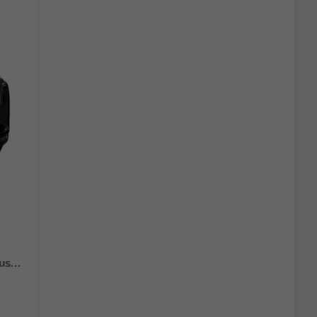
Sportback NEU TFSI quattro S line Tech+AHK+Alu19+LEDplus+KlimaPlus+ExtSchwarz