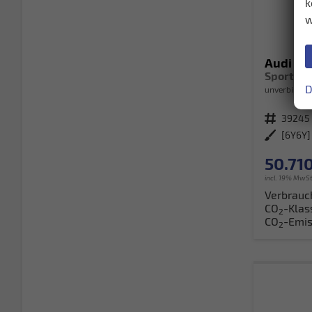
k
w
Audi Q3
D
unverbindlic
Fahrzeugnr.
39245
Außenfarbe
50.710
incl. 19% MwSt
Verbrauc
CO
-Klas
2
CO
-Emis
2