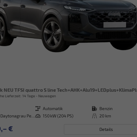
he Lieferzeit:
14 Tage
Neuwagen
Getriebe
Automatik
Kraftstoff
Benzin
[6Y6Y] Daytonagrau Perleffekt
Leistung
150 kW (204 PS)
Kilometerstand
20 km
,– €
Details
.