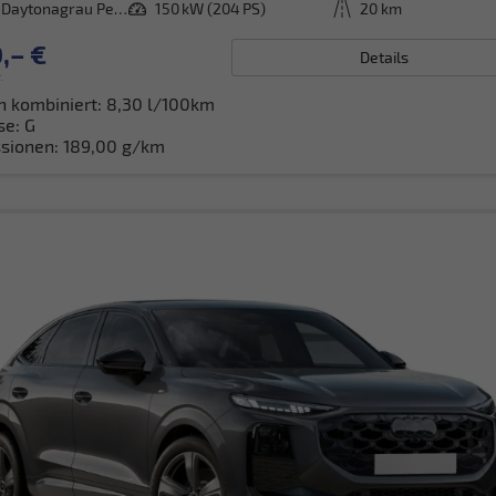
[6Y6Y] Daytonagrau Perleffekt
Leistung
150 kW (204 PS)
Kilometerstand
20 km
,– €
Details
.
h kombiniert:
8,30 l/100km
se:
G
sionen:
189,00 g/km