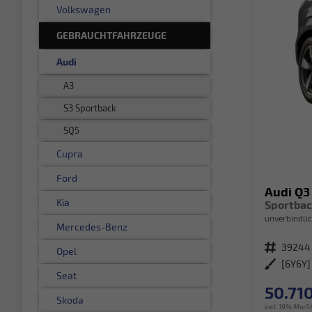
Volkswagen
GEBRAUCHTFAHRZEUGE
Audi
A3
S3 Sportback
SQ5
Cupra
Ford
Audi Q3
Kia
unverbindlic
Mercedes-Benz
Fahrzeugnr.
39244
Opel
Außenfarbe
Seat
50.710
Skoda
incl. 19% MwSt