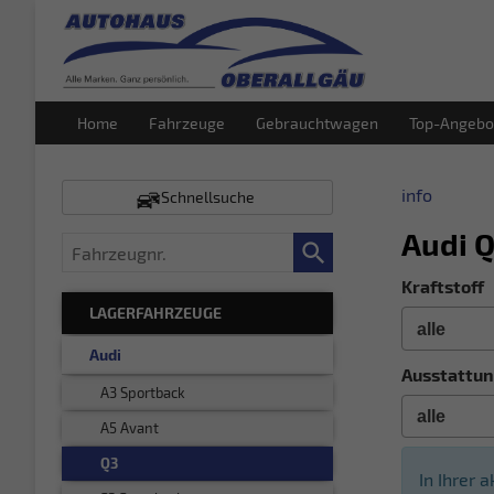
Home
Fahrzeuge
Gebrauchtwagen
Top-Angebo
info
Schnellsuche
Audi 
Fahrzeugnr.
Kraftstoff
LAGERFAHRZEUGE
Audi
Ausstattun
A3 Sportback
A5 Avant
Q3
In Ihrer 