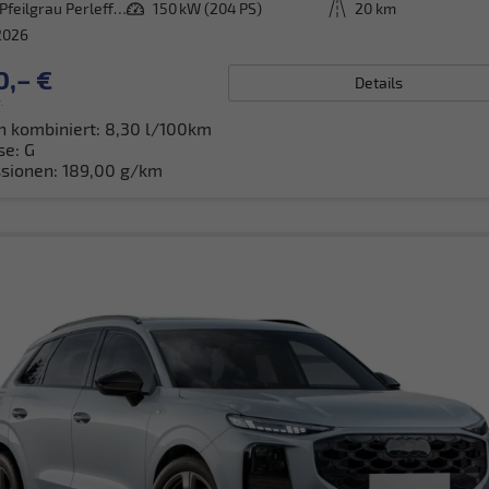
[1X1X] Pfeilgrau Perleffekt
Leistung
150 kW (204 PS)
Kilometerstand
20 km
2026
0,– €
Details
.
h kombiniert:
8,30 l/100km
se:
G
sionen:
189,00 g/km