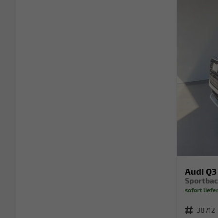
Audi Q3
sofort liefe
Fahrzeugnr.
38712