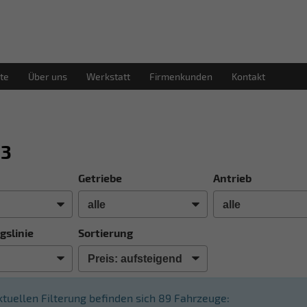
te
Über uns
Werkstatt
Firmenkunden
Kontakt
Q3
Getriebe
Antrieb
gslinie
Sortierung
aktuellen Filterung befinden sich
89
Fahrzeuge: