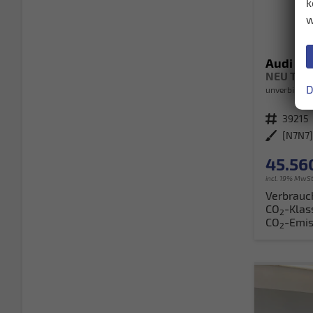
k
w
Audi Q3
NEU TFSI
D
unverbindlic
Fahrzeugnr.
39215
Außenfarbe
45.56
incl. 19% MwSt
Verbrauc
CO
-Klas
2
CO
-Emis
2