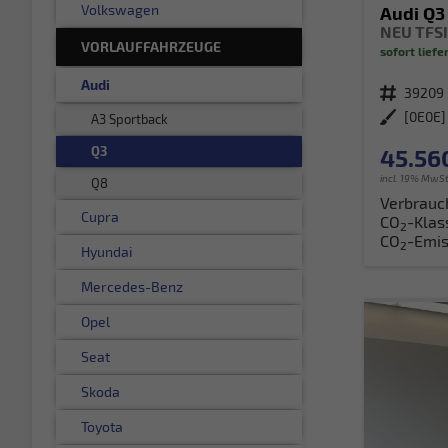
Volkswagen
Audi Q3
NEU TFSI
VORLAUFFAHRZEUGE
sofort liefe
Audi
Fahrzeugnr.
39209
Außenfarbe
A3 Sportback
Q3
45.56
incl. 19% MwSt
Q8
Verbrauc
Cupra
CO
-Klas
2
CO
-Emis
2
Hyundai
Mercedes-Benz
Opel
Seat
Skoda
Toyota