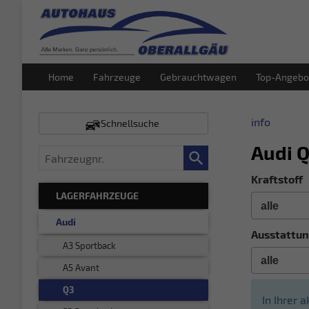
Home
Fahrzeuge
Gebrauchtwagen
Top-Angebo
info
Schnellsuche
Audi 
Fahrzeugnr.
Kraftstoff
LAGERFAHRZEUGE
Audi
Ausstattun
A3 Sportback
A5 Avant
Q3
In Ihrer 