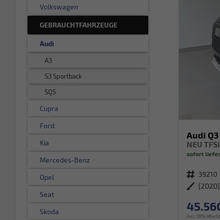
Volkswagen
GEBRAUCHTFAHRZEUGE
Audi
A3
S3 Sportback
SQ5
Cupra
Ford
Audi Q3
Kia
NEU TFSI
sofort liefe
Mercedes-Benz
Fahrzeugnr.
39210
Opel
Außenfarbe
Seat
45.56
Skoda
incl. 19% MwSt