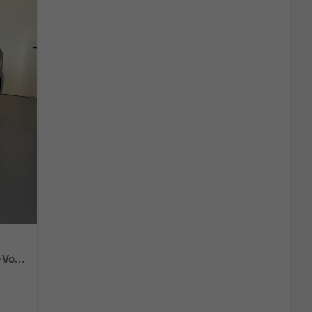
Sportback NEU TFSI quattro Tech+AHK+LEDPlus+ACC+Kamera+Alu18+Volllack