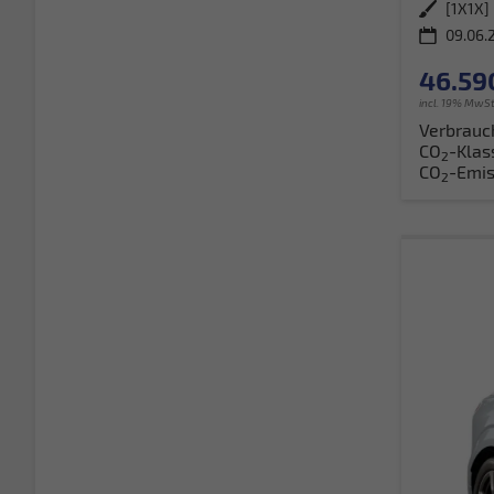
Außenfarbe
09.06.
46.59
incl. 19% MwSt
Verbrauc
CO
-Klas
2
CO
-Emis
2