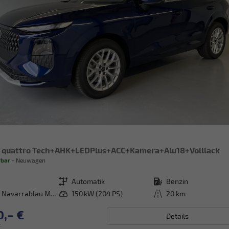
 quattro Tech+AHK+LEDPlus+ACC+Kamera+Alu18+Volllack
rbar
Neuwagen
Getriebe
Automatik
Kraftstoff
Benzin
[2D2D] Navarrablau Metallic
Leistung
150 kW (204 PS)
Kilometerstand
20 km
0,– €
Details
.