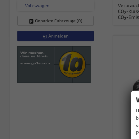
Verbrauc
Volkswagen
CO
-Klas
2
CO
-Emis
2
Geparkte Fahrzeuge (
0
)
Anmelden
U
b
v
P