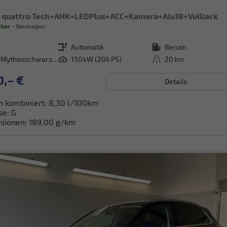
 quattro Tech+AHK+LEDPlus+ACC+Kamera+Alu18+Volllack
rbar
Neuwagen
Getriebe
Automatik
Kraftstoff
Benzin
[0E0E] Mythosschwarz Metallic
Leistung
150 kW (204 PS)
Kilometerstand
20 km
0,– €
Details
.
h kombiniert:
8,30 l/100km
se:
G
sionen:
189,00 g/km