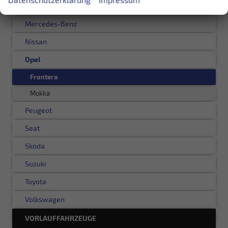
Kia
Mercedes-Benz
Nissan
Opel
Frontera
Mokka
Peugeot
Seat
Skoda
Suzuki
Toyota
Volkswagen
VORLAUFFAHRZEUGE