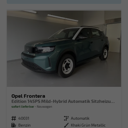
Opel Frontera
Edition 145PS Mild-Hybrid Automatik Sitzheizung+Kamera+ParkPilot
sofort lieferbar
Neuwagen
Fahrzeugnr.
40031
Getriebe
Automatik
Kraftstoff
Benzin
Außenfarbe
Khaki Grün Metallic