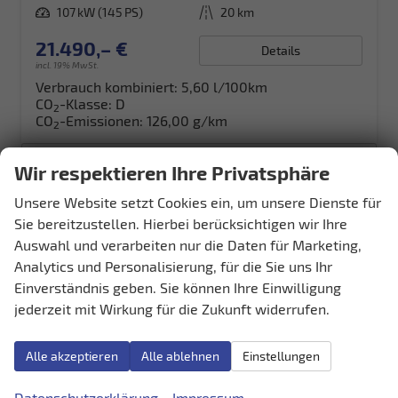
Leistung
107 kW (145 PS)
Kilometerstand
20 km
21.490,– €
Details
incl. 19% MwSt.
Verbrauch kombiniert:
5,60 l/100km
CO
-Klasse:
D
2
CO
-Emissionen:
126,00 g/km
2
Schnellsuche
Wir respektieren Ihre Privatsphäre
Fahrzeugnr.
Unsere Website setzt Cookies ein, um unsere Dienste für
Sie bereitzustellen. Hierbei berücksichtigen wir Ihre
Auswahl und verarbeiten nur die Daten für Marketing,
LAGERFAHRZEUGE
Analytics und Personalisierung, für die Sie uns Ihr
Audi
Einverständnis geben. Sie können Ihre Einwilligung
jederzeit mit Wirkung für die Zukunft widerrufen.
Bentley
Cupra
Alle akzeptieren
Alle ablehnen
Einstellungen
Hyundai
Datenschutzerklärung
Impressum