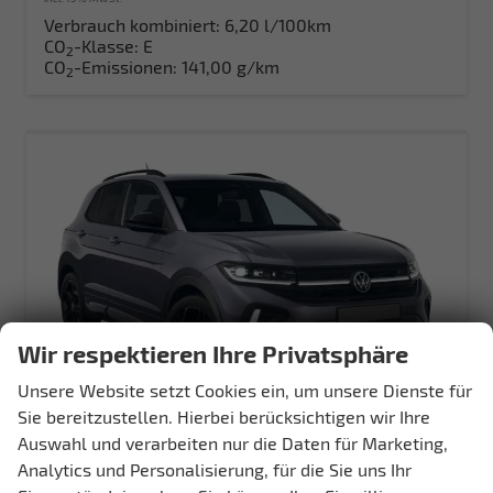
Verbrauch kombiniert:
6,20 l/100km
CO
-Klasse:
E
2
CO
-Emissionen:
141,00 g/km
2
Wir respektieren Ihre Privatsphäre
Unsere Website setzt Cookies ein, um unsere Dienste für
Sie bereitzustellen. Hierbei berücksichtigen wir Ihre
Auswahl und verarbeiten nur die Daten für Marketing,
Volkswagen T-Cross
Analytics und Personalisierung, für die Sie uns Ihr
R-Line 115PS Navi+IQ.Light+AHK+Black+Cam+Keyless+GV5+Side+Climatronic