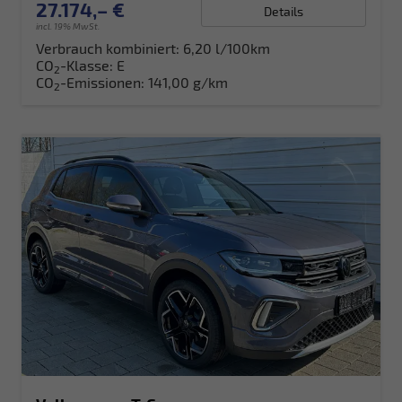
27.174,– €
Details
incl. 19% MwSt.
Verbrauch kombiniert:
6,20 l/100km
CO
-Klasse:
E
2
CO
-Emissionen:
141,00 g/km
2