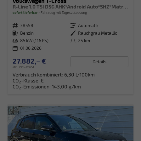
Volkswagen T-Cross
R-Line 1.0 TSI DSG AHK*Android Auto*SHZ*Matrix-LED*Kamera*Keyless*18"
sofort lieferbar
Fahrzeug mit Tageszulassung
Fahrzeugnr.
38558
Getriebe
Automatik
Kraftstoff
Benzin
Außenfarbe
Rauchgrau Metallic
Leistung
85 kW (116 PS)
Kilometerstand
25 km
01.06.2026
27.882,– €
Details
incl. 19% MwSt.
Verbrauch kombiniert:
6,30 l/100km
CO
-Klasse:
E
2
CO
-Emissionen:
143,00 g/km
2