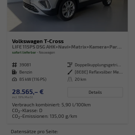
Volkswagen T-Cross
LIFE 115PS DSG AHK+Navi+Matrix+Kamera+Parklenk+Alu17+App-Connect
sofort lieferbar
Neuwagen
Fahrzeugnr.
39081
Getriebe
Doppelkupplungsgetriebe (DSG)
Kraftstoff
Benzin
Außenfarbe
[8E8E] Reflexsilber Metallic
Leistung
85 kW (116 PS)
Kilometerstand
20 km
28.565,– €
Details
incl. 19% MwSt.
Verbrauch kombiniert:
5,90 l/100km
CO
-Klasse:
D
2
CO
-Emissionen:
135,00 g/km
2
Datensätze pro Seite: