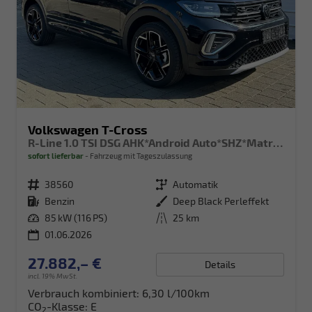
Volkswagen T-Cross
R-Line 1.0 TSI DSG AHK*Android Auto*SHZ*Matrix-LED*Kamera*Keyless*18"
sofort lieferbar
Fahrzeug mit Tageszulassung
Fahrzeugnr.
38560
Getriebe
Automatik
Kraftstoff
Benzin
Außenfarbe
Deep Black Perleffekt
Leistung
85 kW (116 PS)
Kilometerstand
25 km
01.06.2026
27.882,– €
Details
incl. 19% MwSt.
Verbrauch kombiniert:
6,30 l/100km
CO
-Klasse:
E
2