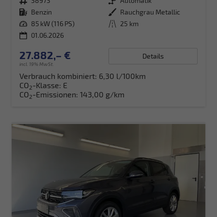
Fahrzeugnr.
38973
Getriebe
Automatik
Kraftstoff
Benzin
Außenfarbe
Rauchgrau Metallic
Leistung
85 kW (116 PS)
Kilometerstand
25 km
01.06.2026
27.882,– €
Details
incl. 19% MwSt.
Verbrauch kombiniert:
6,30 l/100km
CO
-Klasse:
E
2
CO
-Emissionen:
143,00 g/km
2