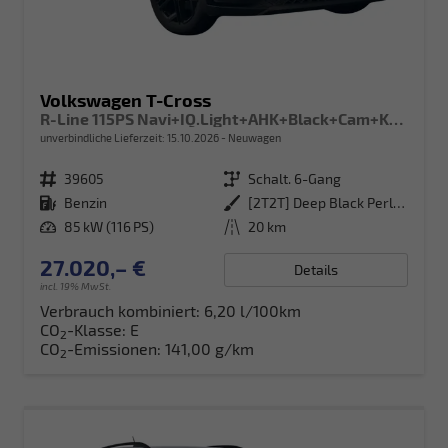
Volkswagen T-Cross
R-Line 115PS Navi+IQ.Light+AHK+Black+Cam+Keyless+GV5+Side+Climatronic
unverbindliche Lieferzeit:
15.10.2026
Neuwagen
Fahrzeugnr.
39605
Getriebe
Schalt. 6-Gang
Kraftstoff
Benzin
Außenfarbe
[2T2T] Deep Black Perleffekt
Leistung
85 kW (116 PS)
Kilometerstand
20 km
27.020,– €
Details
incl. 19% MwSt.
Verbrauch kombiniert:
6,20 l/100km
CO
-Klasse:
E
2
CO
-Emissionen:
141,00 g/km
2