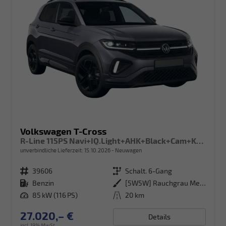
Volkswagen T-Cross
R-Line 115PS Navi+IQ.Light+AHK+Black+Cam+Keyless+GV5+Side+Climatronic
unverbindliche Lieferzeit:
15.10.2026
Neuwagen
Fahrzeugnr.
39606
Getriebe
Schalt. 6-Gang
Kraftstoff
Benzin
Außenfarbe
[5W5W] Rauchgrau Metallic
Leistung
85 kW (116 PS)
Kilometerstand
20 km
27.020,– €
Details
incl. 19% MwSt.