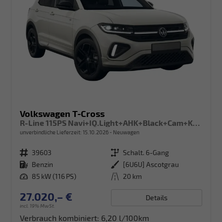
Volkswagen T-Cross
R-Line 115PS Navi+IQ.Light+AHK+Black+Cam+Keyless+GV5+Side+Climatronic
unverbindliche Lieferzeit:
15.10.2026
Neuwagen
Fahrzeugnr.
39603
Getriebe
Schalt. 6-Gang
Kraftstoff
Benzin
Außenfarbe
[6U6U] Ascotgrau
Leistung
85 kW (116 PS)
Kilometerstand
20 km
27.020,– €
Details
incl. 19% MwSt.
Verbrauch kombiniert:
6,20 l/100km