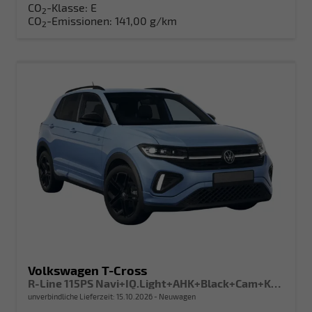
CO
-Klasse:
E
2
CO
-Emissionen:
141,00 g/km
2
Volkswagen T-Cross
R-Line 115PS Navi+IQ.Light+AHK+Black+Cam+Keyless+GV5+Side+Climatronic
unverbindliche Lieferzeit:
15.10.2026
Neuwagen