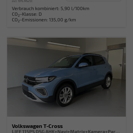
incl. 19% MwSt.
Verbrauch kombiniert:
5,90 l/100km
CO
-Klasse:
D
2
CO
-Emissionen:
135,00 g/km
2
Volkswagen T-Cross
LIFE 115PS DSG AHK+Navi+Matrix+Kamera+Parklenk+Alu17+App-Connect