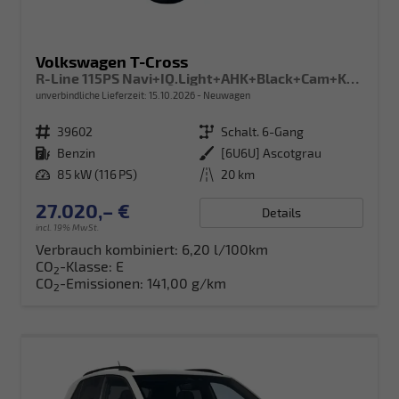
Volkswagen T-Cross
R-Line 115PS Navi+IQ.Light+AHK+Black+Cam+Keyless+GV5+Side+Climatronic
unverbindliche Lieferzeit:
15.10.2026
Neuwagen
Fahrzeugnr.
39602
Getriebe
Schalt. 6-Gang
Kraftstoff
Benzin
Außenfarbe
[6U6U] Ascotgrau
Leistung
85 kW (116 PS)
Kilometerstand
20 km
27.020,– €
Details
incl. 19% MwSt.
Verbrauch kombiniert:
6,20 l/100km
CO
-Klasse:
E
2
CO
-Emissionen:
141,00 g/km
2