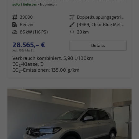
sofort lieferbar
Neuwagen
Fahrzeugnr.
39080
Getriebe
Doppelkupplungsgetriebe (DSG)
Kraftstoff
Benzin
Außenfarbe
[R9R9] Clear Blue Metallic
Leistung
85 kW (116 PS)
Kilometerstand
20 km
28.565,– €
Details
incl. 19% MwSt.
Verbrauch kombiniert:
5,90 l/100km
CO
-Klasse:
D
2
CO
-Emissionen:
135,00 g/km
2