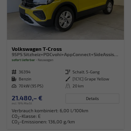
Volkswagen T-Cross
95PS Sitzheiz+PDCvohi+AppConnect+SideAssist+TravelAssist+ACC+Klima
sofort lieferbar
Neuwagen
Fahrzeugnr.
36394
Getriebe
Schalt. 5-Gang
Kraftstoff
Benzin
Außenfarbe
[1C1C] Grape Yellow
Leistung
70 kW (95 PS)
Kilometerstand
20 km
21.480,– €
Details
incl. 19% MwSt.
Verbrauch kombiniert:
6,00 l/100km
CO
-Klasse:
E
2
CO
-Emissionen:
136,00 g/km
2