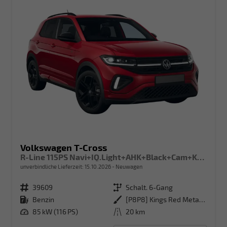
Volkswagen T-Cross
R-Line 115PS Navi+IQ.Light+AHK+Black+Cam+Keyless+GV5+Side+Climatronic
unverbindliche Lieferzeit:
15.10.2026
Neuwagen
Fahrzeugnr.
39609
Getriebe
Schalt. 6-Gang
Kraftstoff
Benzin
Außenfarbe
[P8P8] Kings Red Metallic
Leistung
85 kW (116 PS)
Kilometerstand
20 km