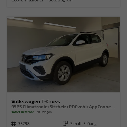
2
Volkswagen T-Cross
95PS Climatronic+Sitzheiz+PDCvohi+AppConnect+Side+TravelAssist+ACC
sofort lieferbar
Neuwagen
Fahrzeugnr.
36298
Getriebe
Schalt. 5-Gang