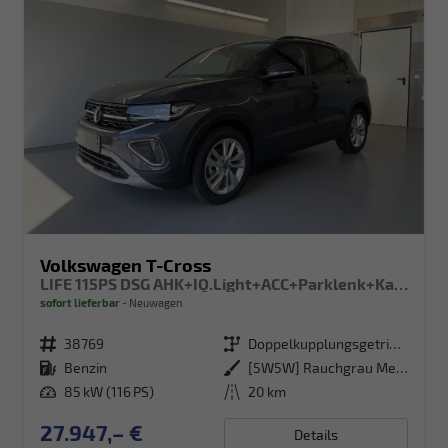
Volkswagen T-Cross
LIFE 115PS DSG AHK+IQ.Light+ACC+Parklenk+Kamera+Sitzheizung+Alu17+Keyless
sofort lieferbar
Neuwagen
Fahrzeugnr.
38769
Getriebe
Doppelkupplungsgetriebe (DSG)
Kraftstoff
Benzin
Außenfarbe
[5W5W] Rauchgrau Metallic
Leistung
85 kW (116 PS)
Kilometerstand
20 km
27.947,– €
Details