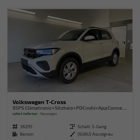
Volkswagen T-Cross
95PS Climatronic+Sitzheiz+PDCvohi+AppConnect+Side+TravelAssist+ACC
sofort lieferbar
Neuwagen
Fahrzeugnr.
36295
Getriebe
Schalt. 5-Gang
Kraftstoff
Benzin
Außenfarbe
[6U6U] Ascotgrau