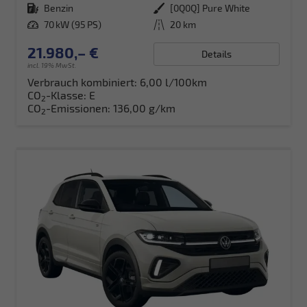
Kraftstoff
Benzin
Außenfarbe
[0Q0Q] Pure White
Leistung
70 kW (95 PS)
Kilometerstand
20 km
21.980,– €
Details
incl. 19% MwSt.
Verbrauch kombiniert:
6,00 l/100km
CO
-Klasse:
E
2
CO
-Emissionen:
136,00 g/km
2