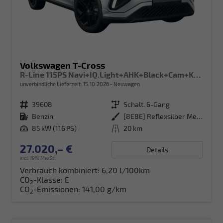
Volkswagen T-Cross
R-Line 115PS Navi+IQ.Light+AHK+Black+Cam+Keyless+GV5+Side+Climatronic
unverbindliche Lieferzeit:
15.10.2026
Neuwagen
Fahrzeugnr.
39608
Getriebe
Schalt. 6-Gang
Kraftstoff
Benzin
Außenfarbe
[8E8E] Reflexsilber Metallic
Leistung
85 kW (116 PS)
Kilometerstand
20 km
27.020,– €
Details
incl. 19% MwSt.
Verbrauch kombiniert:
6,20 l/100km
CO
-Klasse:
E
2
CO
-Emissionen:
141,00 g/km
2