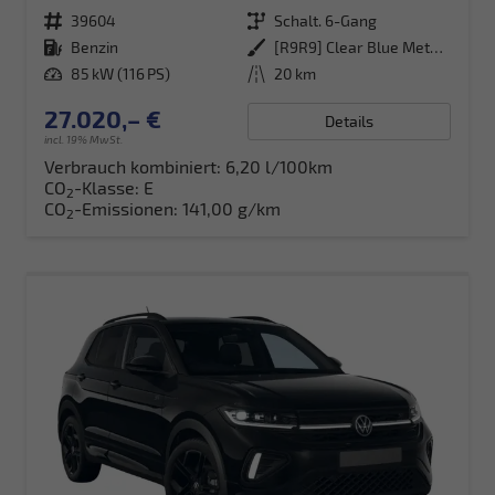
Fahrzeugnr.
39604
Getriebe
Schalt. 6-Gang
Kraftstoff
Benzin
Außenfarbe
[R9R9] Clear Blue Metallic
Leistung
85 kW (116 PS)
Kilometerstand
20 km
27.020,– €
Details
incl. 19% MwSt.
Verbrauch kombiniert:
6,20 l/100km
CO
-Klasse:
E
2
CO
-Emissionen:
141,00 g/km
2