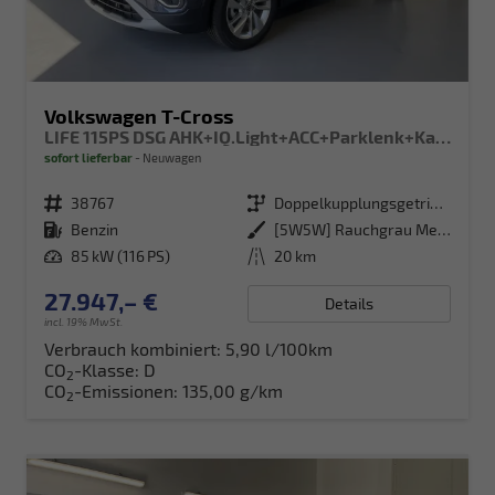
Volkswagen T-Cross
LIFE 115PS DSG AHK+IQ.Light+ACC+Parklenk+Kamera+Sitzheizung+Alu17+Keyless
sofort lieferbar
Neuwagen
Fahrzeugnr.
38767
Getriebe
Doppelkupplungsgetriebe (DSG)
Kraftstoff
Benzin
Außenfarbe
[5W5W] Rauchgrau Metallic
Leistung
85 kW (116 PS)
Kilometerstand
20 km
27.947,– €
Details
incl. 19% MwSt.
Verbrauch kombiniert:
5,90 l/100km
CO
-Klasse:
D
2
CO
-Emissionen:
135,00 g/km
2