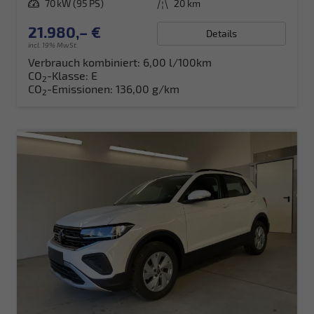
Leistung
70 kW (95 PS)
Kilometerstand
20 km
21.980,– €
Details
incl. 19% MwSt.
Verbrauch kombiniert:
6,00 l/100km
CO
-Klasse:
E
2
CO
-Emissionen:
136,00 g/km
2