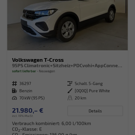
Volkswagen T-Cross
95PS Climatronic+Sitzheiz+PDCvohi+AppConnect+Side+TravelAssist+ACC
sofort lieferbar
Neuwagen
Fahrzeugnr.
36297
Getriebe
Schalt. 5-Gang
Kraftstoff
Benzin
Außenfarbe
[0Q0Q] Pure White
Leistung
70 kW (95 PS)
Kilometerstand
20 km
21.980,– €
Details
incl. 19% MwSt.
Verbrauch kombiniert:
6,00 l/100km
CO
-Klasse:
E
2
CO
-Emissionen:
136,00 g/km