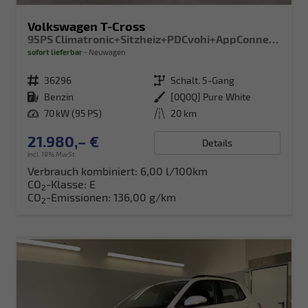
Volkswagen T-Cross
95PS Climatronic+Sitzheiz+PDCvohi+AppConnect+Side+TravelAssist+ACC
sofort lieferbar
Neuwagen
Fahrzeugnr.
36296
Getriebe
Schalt. 5-Gang
Kraftstoff
Benzin
Außenfarbe
[0Q0Q] Pure White
Leistung
70 kW (95 PS)
Kilometerstand
20 km
21.980,– €
Details
incl. 19% MwSt.
Verbrauch kombiniert:
6,00 l/100km
CO
-Klasse:
E
2
CO
-Emissionen:
136,00 g/km
2