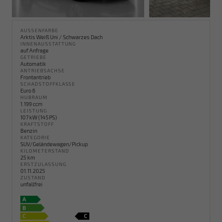
AUSSENFARBE
Arktis Weiß Uni / Schwarzes Dach
INNENAUSSTATTUNG
auf Anfrage
GETRIEBE
Automatik
ANTRIEBSACHSE
Frontantrieb
SCHADSTOFFKLASSE
Euro 6
HUBRAUM
1.199 ccm
LEISTUNG
107 kW (145 PS)
KRAFTSTOFF
Benzin
KATEGORIE
SUV/Geländewagen/Pickup
KILOMETERSTAND
25 km
ERSTZULASSUNG
01.11.2025
ZUSTAND
unfallfrei