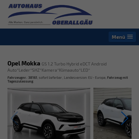
Menü
Opel Mokka
GS 1.2 Turbo Hybrid eDCT Android
Auto*Leder*SHZ*Kamera*Klimaauto*LED*
Fahrzeugnr.
:
38161
,
sofort lieferbar
, Landesversion: EU - Europa,
Fahrzeug mit
Tageszulassung