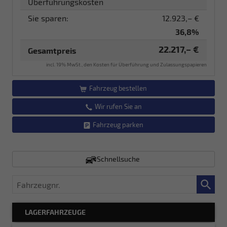
Überführungskosten
Sie sparen:
12.923,– €
36,8%
22.217,– €
Gesamtpreis
incl. 19% MwSt., den Kosten für Überführung und Zulassungspapieren
Fahrzeug bestellen
Wir rufen Sie an
Fahrzeug parken
Schnellsuche
Fahrzeugnr.
LAGERFAHRZEUGE