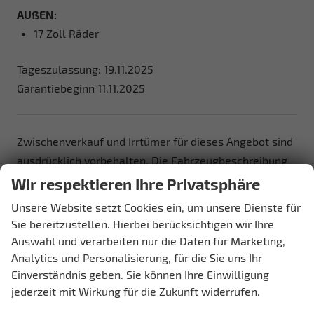
AUßEN:
17 Zoll Räder
Tageszulassung: 19.11.2025
Garantiebeginn 11.11.2025
Zwischenverkauf und Irrtümer für dieses Angebot sind
ausdrücklich vorbehalten. Die Fahrzeugbeschreibung
dient lediglich der allgemeinen Identifizierung des
Wir respektieren Ihre Privatsphäre
Fahrzeuges und stellt keine Gewährleistung im
Unsere Website setzt Cookies ein, um unsere Dienste für
kaufrechtlichen Sinne dar. Die abgebildete
Sie bereitzustellen. Hierbei berücksichtigen wir Ihre
Ausstattung kann im Einzelfall vom tatsächlichen
Auswahl und verarbeiten nur die Daten für Marketing,
Umfang abweichen. Den genauen
Analytics und Personalisierung, für die Sie uns Ihr
Ausstattungsumfang erhalten Sie von unserem
Einverständnis geben. Sie können Ihre Einwilligung
jederzeit mit Wirkung für die Zukunft widerrufen.
Verkaufspersonal. Bitte zögern Sie nicht, uns zu
kontaktieren. Wir freuen uns auf Ihre Anfrage.