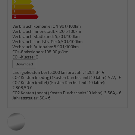
Verbrauch kombiniert:
4,90 l/100km
Verbrauch Innenstadt:
4,20 l/100km
Verbrauch Stadtrand:
4,30 l/100km
Verbrauch Landstraße:
4,50 l/100km
Verbrauch Autobahn:
5,90 l/100km
CO
-Emissionen:
108,00 g/km
2
CO
-Klasse:
C
2
Download
Energiekosten bei 15.000 km pro Jahr:
1.281,84 €
CO2 Kosten (niedrig)
:
972,- €
(Kosten Durchschnitt 10 Jahre)
CO2 Kosten (mittel)
:
(Kosten Durchschnitt 10 Jahre)
2.308,50 €
CO2 Kosten (hoch)
:
3.564,- €
(Kosten Durchschnitt 10 Jahre)
Jahressteuer:
50,- €