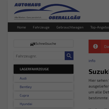
Home
Fahrzeuge
Gebrauchtwagen
Top-Angebo
Schnellsuche
Da
Fahrzeugnr.
info
LAGERFAHRZEUGE
Suzuki
Audi
Hier sehen 
ausgeliefer
Bentley
um alle Det
Cupra
bestimmte 
Hyundai