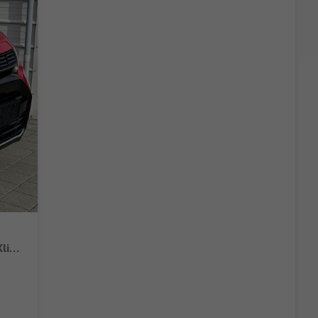
GL+ Comfort 1.4 MHEV AT 4WD Android Auto*Navi*SHZ*ACC*Kamera*Klimauto*LED*PrivacyGlas