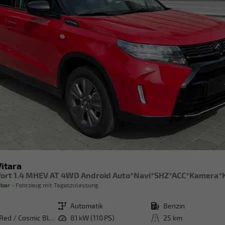
Vitara
rbar
Fahrzeug mit Tageszulassung
Getriebe
Automatik
Kraftstoff
Benzin
Bright Red / Cosmic Black Pearl Metallic
Leistung
81 kW (110 PS)
Kilometerstand
25 km