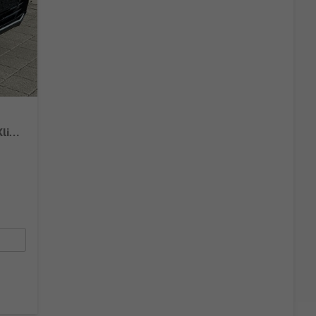
GL+ Comfort 1.4 MHEV AT 4WD Android Auto*Navi*SHZ*ACC*Kamera*Klimauto*LED*PrivacyGlas