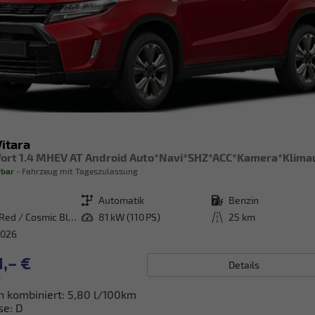
Vitara
rbar
Fahrzeug mit Tageszulassung
Getriebe
Automatik
Kraftstoff
Benzin
Bright Red / Cosmic Black Pearl Metallic
Leistung
81 kW (110 PS)
Kilometerstand
25 km
2026
,– €
Details
.
h kombiniert:
5,80 l/100km
se:
D