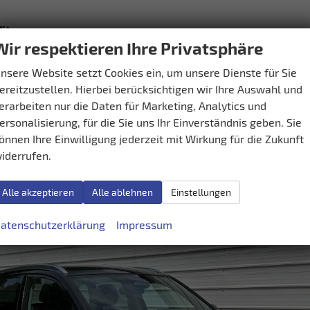
Vitara
Wir respektieren Ihre Privatsphäre
rbar
Fahrzeug mit Tageszulassung
nsere Website setzt Cookies ein, um unsere Dienste für Sie
Getriebe
Automatik
Kraftstoff
Benzin
ereitzustellen. Hierbei berücksichtigen wir Ihre Auswahl und
Solar Yellow Pearl Metallic / Cosmic Black Pearl Metallic
Leistung
81 kW (110 PS)
Kilometerstand
25 km
erarbeiten nur die Daten für Marketing, Analytics und
2026
ersonalisierung, für die Sie uns Ihr Einverständnis geben. Sie
önnen Ihre Einwilligung jederzeit mit Wirkung für die Zukunft
,– €
Details
iderrufen.
.
h kombiniert:
5,80 l/100km
se:
D
Alle akzeptieren
Alle ablehnen
Einstellungen
sionen:
130,00 g/km
atenschutzerklärung
Impressum