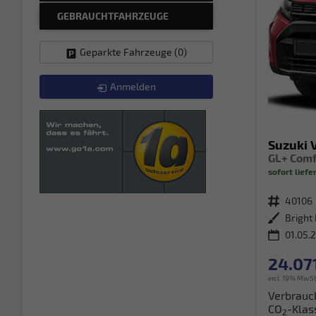
GEBRAUCHTFAHRZEUGE
Geparkte Fahrzeuge (
0
)
Anmelden
Suzuki 
sofort liefe
Fahrzeugnr.
40106
Außenfarbe
01.05.
24.071
incl. 19% MwSt
Verbrauc
CO
-Klas
2