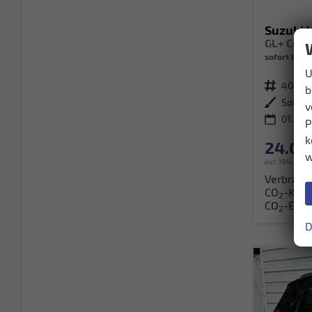
Suzuki 
sofort liefe
U
Fahrzeugnr.
40107
b
Außenfarbe
v
01.05.
P
k
24.071
w
incl. 19% MwSt
Verbrauc
CO
-Klas
2
CO
-Emis
2
D