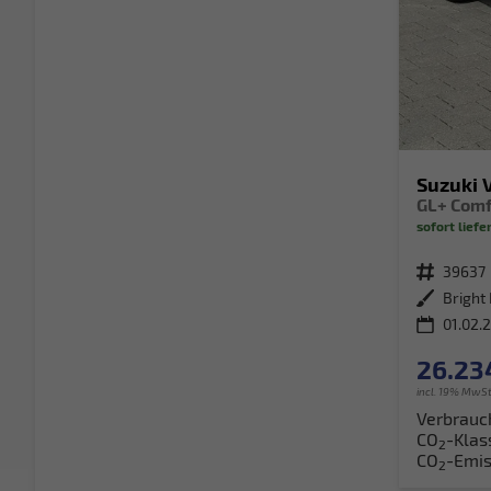
Suzuki 
sofort liefe
Fahrzeugnr.
39637
Außenfarbe
01.02.
26.23
incl. 19% MwSt
Verbrauc
CO
-Klas
2
CO
-Emis
2