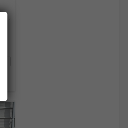
GL+ Comfort 1.4 MHEV AT Android Auto*Navi*SHZ*ACC*Kamera*Klimauto*LED*PrivacyGlas