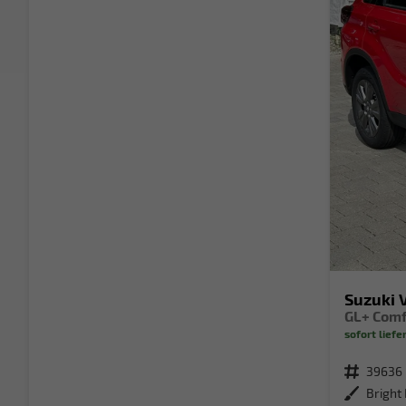
Suzuki 
sofort liefe
Fahrzeugnr.
39636
Außenfarbe