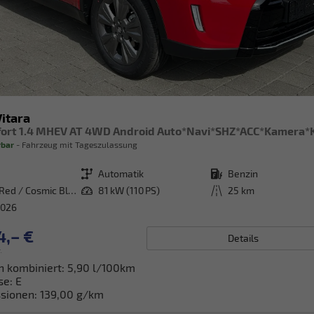
Vitara
rbar
Fahrzeug mit Tageszulassung
Getriebe
Automatik
Kraftstoff
Benzin
Bright Red / Cosmic Black Pearl Metallic
Leistung
81 kW (110 PS)
Kilometerstand
25 km
2026
4,– €
Details
.
h kombiniert:
5,90 l/100km
se:
E
sionen:
139,00 g/km