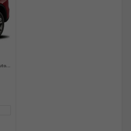
GL+ Comfort 1.4 MHEV AT Android Auto*Navi*SHZ*ACC*Kamera*Klimauto*LED*PrivacyGlas