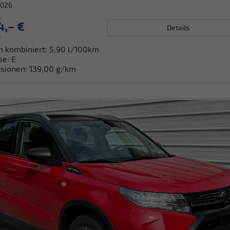
2026
4,– €
Details
.
h kombiniert:
5,90 l/100km
se:
E
sionen:
139,00 g/km