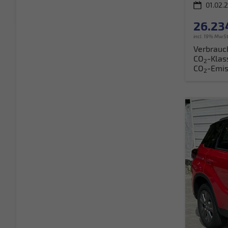
01.02.
26.23
incl. 19% MwSt
Verbrauc
CO
-Klas
2
CO
-Emis
2