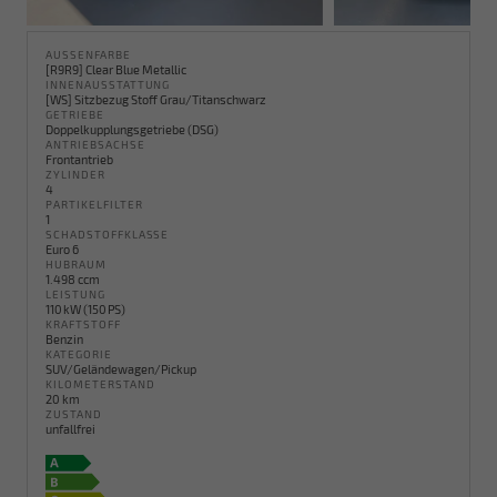
AUSSENFARBE
[R9R9] Clear Blue Metallic
INNENAUSSTATTUNG
[WS] Sitzbezug Stoff Grau/Titanschwarz
GETRIEBE
Doppelkupplungsgetriebe (DSG)
ANTRIEBSACHSE
Frontantrieb
ZYLINDER
4
PARTIKELFILTER
1
SCHADSTOFFKLASSE
Euro 6
HUBRAUM
1.498 ccm
LEISTUNG
110 kW (150 PS)
KRAFTSTOFF
Benzin
KATEGORIE
SUV/Geländewagen/Pickup
KILOMETERSTAND
20 km
ZUSTAND
unfallfrei