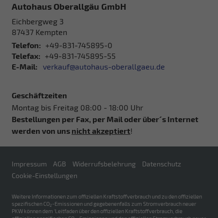
Autohaus Oberallgäu GmbH
Eichbergweg 3
87437
Kempten
Telefon:
+49-831-745895-0
Telefax:
+49-831-745895-55
E-Mail:
verkauf@autohaus-oberallgaeu.de
Geschäftzeiten
Montag bis Freitag 08:00 - 18:00 Uhr
Bestellungen per Fax, per Mail oder über´s Internet
werden von uns
nicht akzeptiert
!
Impressum
AGB
Widerrufsbelehrung
Datenschutz
Cookie-Einstellungen
Weitere Informationen zum offiziellen Kraftstoffverbrauch und zu den offiziellen
spezifischen CO
-Emissionen und gegebenenfalls zum Stromverbrauch neuer
2
PKW können dem 'Leitfaden über den offiziellen Kraftstoffverbrauch, die