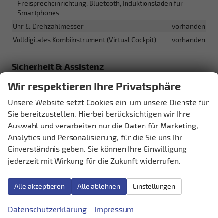
Freisprecheinrichtung, Bluetooth, Induktionsladen für
Smartphones
Uhr & Drehzahlmesser
vorhanden
Volldigitales Kombiinstrument (Virtual Cockpit)
vorhanden
Sicherheit & Assistenz
Airbags
Wir respektieren Ihre Privatsphäre
Airbag, Fenster-/Kopfairbags Vorne, Beifahrerairbag
abschaltbar, Seitenairbags Vorne, Beifahrerairbag
Unsere Website setzt Cookies ein, um unsere Dienste für
Sie bereitzustellen. Hierbei berücksichtigen wir Ihre
Assistenzsysteme
Regensensor, Tempomat, Notbremsassistent (City-Safety),
Auswahl und verarbeiten nur die Daten für Marketing,
Berganfahrassistent, Spurhalteassistent,
Analytics und Personalisierung, für die Sie uns Ihr
Spurwechselassistent, Fußgängererkennung,
Einverständnis geben. Sie können Ihre Einwilligung
Abstandstempomat adaptiv (ACC),
jederzeit mit Wirkung für die Zukunft widerrufen.
Verkehrzeichenerkennung, Toter-Winkel-Assistent,
Müdigkeitserkennungs-Sensor, Sprachassistent,
Notrufsystem, Autonomes Notbremssystem,
Alle akzeptieren
Alle ablehnen
Einstellungen
Abstandswarner, Geschwindigkeitsbegrenzer
Einparkhilfe
Datenschutzerklärung
Impressum
Selbstlenkendes System, Park Distance Control vorne, Park