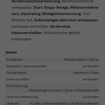
Verkehrszeichenerkennung
, Beifahrersitzlehne
umklappbar,
Start-Stopp-Anlage, Mittelarmlehne
vorn, Dachreling, Müdigkeitserkennung
, Tire-
Mobility-Set,
Außenspiegel elektrisch anklappbar
,
Lenksäule verstellbar,
Vordersitze
höhenverstellbar
, Rücksitzlehne geteilt
umklappbar
Innen
Armlehnen
Mittelarmlehne, Fahrer
Doppelter Laderaumboden
vorhanden
Fensterheber
elektrisch 4-fach
Innenraumfilter
vorhanden
Klimatisierung
Klimaanlage manuell, 2-Zonen-Klimaautomatik
Laderaumabdeckung
vorhanden
Lenkrad
in Leder, höhenverstellbar, mit Multifunktionen