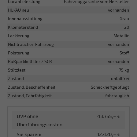
Garantieleistung
Fahrzeuggarantie vom Hersteller
HU/AU neu
vorhanden
Innenausstattung
Grau
Kilometerstand
20
Lackierung
Metallic
Nichtraucher-Fahrzeug
vorhanden
Polsterung
Stoff
Rußpartikelfilter / SCR
vorhanden
Stützlast
75 kg
Zustand
unfallfrei
Zustand, Beschaffenheit
Scheckheftgepflegt
Zustand, Fahrfähigkeit
fahrtauglich
UVP ohne
43.755,– €
Überführungskosten
Sie sparen:
12.420,– €