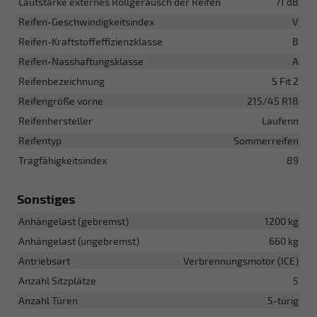
Lautstärke externes Rollgeräusch der Reifen
71 dB
Reifen-Geschwindigkeitsindex
V
Reifen-Kraftstoffeffizienzklasse
B
Reifen-Nasshaftungsklasse
A
Reifenbezeichnung
S Fit 2
Reifengröße vorne
215/45 R18
Reifenhersteller
Laufenn
Reifentyp
Sommerreifen
Tragfähigkeitsindex
89
Sonstiges
Anhängelast (gebremst)
1200 kg
Anhängelast (ungebremst)
660 kg
Antriebsart
Verbrennungsmotor (ICE)
Anzahl Sitzplätze
5
Anzahl Türen
5-türig