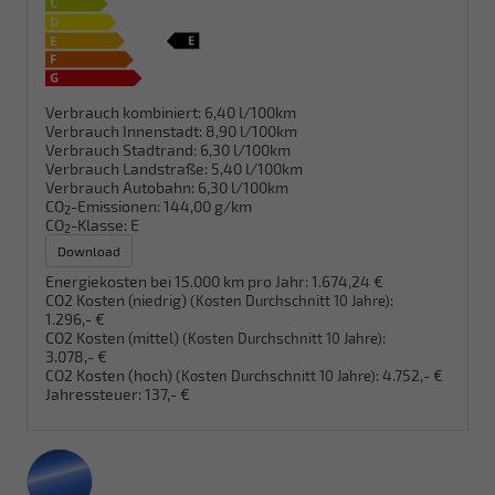
Verbrauch kombiniert:
6,40 l/100km
Verbrauch Innenstadt:
8,90 l/100km
Verbrauch Stadtrand:
6,30 l/100km
Verbrauch Landstraße:
5,40 l/100km
Verbrauch Autobahn:
6,30 l/100km
CO
-Emissionen:
144,00 g/km
2
CO
-Klasse:
E
2
Download
Energiekosten bei 15.000 km pro Jahr:
1.674,24 €
CO2 Kosten (niedrig)
:
(Kosten Durchschnitt 10 Jahre)
1.296,- €
CO2 Kosten (mittel)
:
(Kosten Durchschnitt 10 Jahre)
3.078,- €
CO2 Kosten (hoch)
:
4.752,- €
(Kosten Durchschnitt 10 Jahre)
Jahressteuer:
137,- €