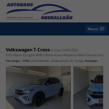
Menü
Volkswagen T-Cross
R-Line 150PS DSG
GV5+Navi+IQ.Light+AHK+Black+Cam+Keyless+Side+Climatronic
Fahrzeugnr.
:
37882
,
sofort lieferbar
, Landesversion: EU - Europa,
Neuwagen