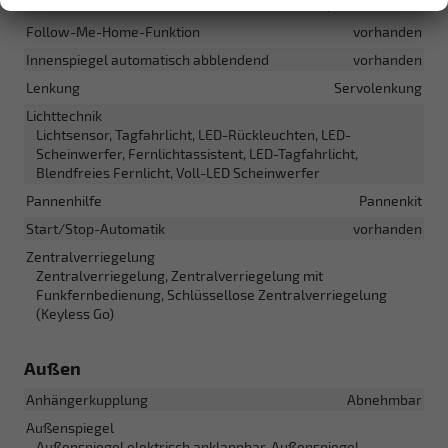
Distance Control hinten, Rückfahrkamera, Ausparkassistent
Follow-Me-Home-Funktion
vorhanden
Innenspiegel automatisch abblendend
vorhanden
Lenkung
Servolenkung
Lichttechnik
Lichtsensor, Tagfahrlicht, LED-Rückleuchten, LED-
Scheinwerfer, Fernlichtassistent, LED-Tagfahrlicht,
Blendfreies Fernlicht, Voll-LED Scheinwerfer
Pannenhilfe
Pannenkit
Start/Stop-Automatik
vorhanden
Zentralverriegelung
Zentralverriegelung, Zentralverriegelung mit
Funkfernbedienung, Schlüssellose Zentralverriegelung
(Keyless Go)
Außen
Anhängerkupplung
Abnehmbar
Außenspiegel
Außenspiegel elektrisch anklappbar, Außenspiegel