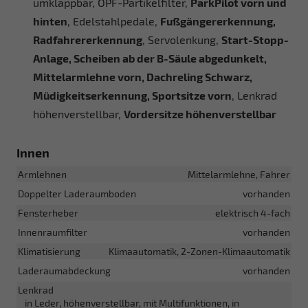
umklappbar, OPF-Partikelfilter,
ParkPilot vorn und
hinten
, Edelstahlpedale,
Fußgängererkennung,
Radfahrererkennung
, Servolenkung,
Start-Stopp-
Anlage, Scheiben ab der B-Säule abgedunkelt,
Mittelarmlehne vorn, Dachreling Schwarz,
Müdigkeitserkennung, Sportsitze vorn
, Lenkrad
höhenverstellbar,
Vordersitze höhenverstellbar
Innen
Armlehnen
Mittelarmlehne, Fahrer
Doppelter Laderaumboden
vorhanden
Fensterheber
elektrisch 4-fach
Innenraumfilter
vorhanden
Klimatisierung
Klimaautomatik, 2-Zonen-Klimaautomatik
Laderaumabdeckung
vorhanden
Lenkrad
in Leder, höhenverstellbar, mit Multifunktionen, in