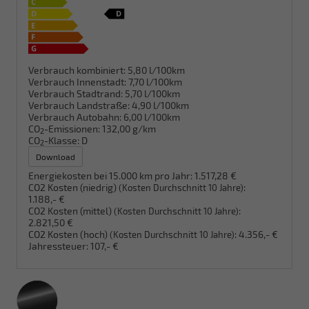
Verbrauch kombiniert:
5,80 l/100km
Verbrauch Innenstadt:
7,70 l/100km
Verbrauch Stadtrand:
5,70 l/100km
Verbrauch Landstraße:
4,90 l/100km
Verbrauch Autobahn:
6,00 l/100km
CO
-Emissionen:
132,00 g/km
2
CO
-Klasse:
D
2
Download
Energiekosten bei 15.000 km pro Jahr:
1.517,28 €
CO2 Kosten (niedrig)
:
(Kosten Durchschnitt 10 Jahre)
1.188,- €
CO2 Kosten (mittel)
:
(Kosten Durchschnitt 10 Jahre)
2.821,50 €
CO2 Kosten (hoch)
:
4.356,- €
(Kosten Durchschnitt 10 Jahre)
Jahressteuer:
107,- €