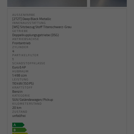
AUSSENFARBE
[2T2T] Deep Black Metallic
INNENAUSSTATTUNG
[WS] Sitzbezug Stoff Titanschwarz-Grau
GETRIEBE
Doppelkupplungsgetriebe (DSG)
ANTRIEBSACHSE
Frontantrieb
ZYLINDER
4
PARTIKELFILTER
1
SCHADSTOFFKLASSE
Euro 6 AP
HUBRAUM
1.498 ccm
LEISTUNG
110 kW (150 PS)
KRAFTSTOFF
Benzin
KATEGORIE
SUV/Geländewagen/Pickup
KILOMETERSTAND
20 km
ZUSTAND
unfallfrei