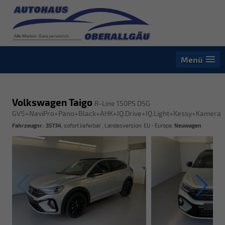
Menü
Volkswagen Taigo
R-Line 150PS DSG
GV5+NaviPro+Pano+Black+AHK+IQ.Drive+IQ.Light+Kessy+Kamera
Fahrzeugnr.
:
35734
,
sofort lieferbar
, Landesversion: EU - Europa,
Neuwagen