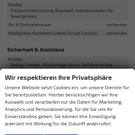
Telefon
Freisprecheinrichtung, Bluetooth, Induktionsladen für
Smartphones
Uhr & Drehzahlmesser
vorhanden
Volldigitales Kombiinstrument (Virtual Cockpit)
vorhanden
Sicherheit & Assistenz
Airbags
Airbag, Fenster-/Kopfairbags Vorne, Beifahrerairbag
abschaltbar, Seitenairbags Vorne, Beifahrerairbag
Wir respektieren Ihre Privatsphäre
Assistenzsysteme
Regensensor, Tempomat, Notbremsassistent (City-Safety),
Unsere Website setzt Cookies ein, um unsere Dienste für
Berganfahrassistent, Spurhalteassistent,
Sie bereitzustellen. Hierbei berücksichtigen wir Ihre
Spurwechselassistent, Fußgängererkennung,
Auswahl und verarbeiten nur die Daten für Marketing,
Abstandstempomat adaptiv (ACC),
Verkehrzeichenerkennung, Toter-Winkel-Assistent,
Analytics und Personalisierung, für die Sie uns Ihr
Müdigkeitserkennungs-Sensor, Sprachassistent,
Einverständnis geben. Sie können Ihre Einwilligung
Notrufsystem, Autonomes Notbremssystem,
jederzeit mit Wirkung für die Zukunft widerrufen.
Abstandswarner, Geschwindigkeitsbegrenzer
Einparkhilfe