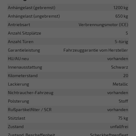
Anhängelast (gebremst)
1200 kg
Anhängelast (ungebremst)
650 kg
Antriebsart
Verbrennungsmotor (ICE)
Anzahl Sitzplätze
5
Anzahl Türen
5-türig
Garantieleistung
Fahrzeuggarantie vom Hersteller
HU/AU neu
vorhanden
Innenausstattung
Schwarz
Kilometerstand
20
Lackierung
Metallic
Nichtraucher-Fahrzeug
vorhanden
Polsterung
Stoff
Rußpartikelfilter / SCR
vorhanden
Stützlast
75 kg
Zustand
unfallfrei
Zustand, Beschaffenheit
Scheckheftgepflegt