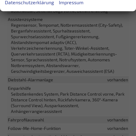
Datenschutzerklärung
Impressum
Airbag, Fenster-/Kopfairbags Vorne, Beifahrerairbag
abschaltbar, Seitenairbags Vorne, Beifahrerairbag
Assistenzsysteme
Regensensor, Tempomat, Notbremsassistent (City-Safety),
Berganfahrassistent, Spurhalteassistent,
Spurwechselassistent, Fußgängererkennung,
Abstandstempomat adaptiv (ACC),
Verkehrzeichenerkennung, Toter-Winkel-Assistent,
Querverkehrsassistent (RCTA), Müdigkeitserkennungs-
Sensor, Sprachassistent, Notrufsystem, Autonomes
Notbremssystem, Abstandswarner,
Geschwindigkeitsbegrenzer, Ausweichassistent (ESA)
Diebstahl-Alarmanlage
vorhanden
Einparkhilfe
Selbstlenkendes System, Park Distance Control vorne, Park
Distance Control hinten, Rückfahrkamera, 360°-Kamera
(Surround View), Ausparkassistent,
Anhängerrangierassistent
Fahrprofilauswahl
vorhanden
Follow-Me-Home-Funktion
vorhanden