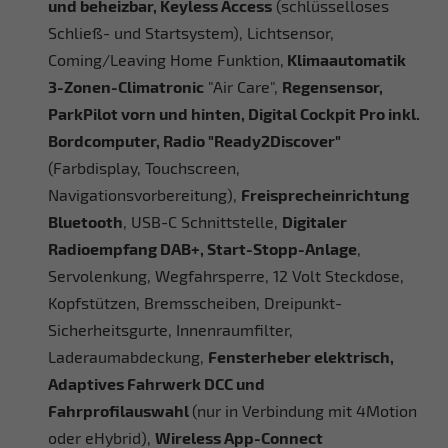
und beheizbar, Keyless Access
(schlüsselloses
Schließ- und Startsystem), Lichtsensor,
Coming/Leaving Home Funktion,
Klimaautomatik
3-Zonen-Climatronic
"Air Care",
Regensensor,
ParkPilot vorn und hinten, Digital Cockpit Pro inkl.
Bordcomputer, Radio
"Ready2Discover"
(Farbdisplay, Touchscreen,
Navigationsvorbereitung),
Freisprecheinrichtung
Bluetooth
, USB-C Schnittstelle,
Digitaler
Radioempfang DAB+, Start-Stopp-Anlage
,
Servolenkung, Wegfahrsperre, 12 Volt Steckdose,
Kopfstützen, Bremsscheiben, Dreipunkt-
Sicherheitsgurte, Innenraumfilter,
Laderaumabdeckung,
Fensterheber elektrisch,
Adaptives Fahrwerk DCC und
Fahrprofilauswahl
(nur in Verbindung mit 4Motion
oder eHybrid),
Wireless App-Connect