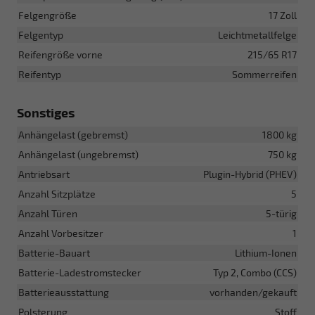
Felgengröße
17 Zoll
Felgentyp
Leichtmetallfelge
Reifengröße vorne
215/65 R17
Reifentyp
Sommerreifen
Sonstiges
Anhängelast (gebremst)
1800 kg
Anhängelast (ungebremst)
750 kg
Antriebsart
Plugin-Hybrid (PHEV)
Anzahl Sitzplätze
5
Anzahl Türen
5-türig
Anzahl Vorbesitzer
1
Batterie-Bauart
Lithium-Ionen
Batterie-Ladestromstecker
Typ 2, Combo (CCS)
Batterieausstattung
vorhanden/gekauft
Polsterung
Stoff