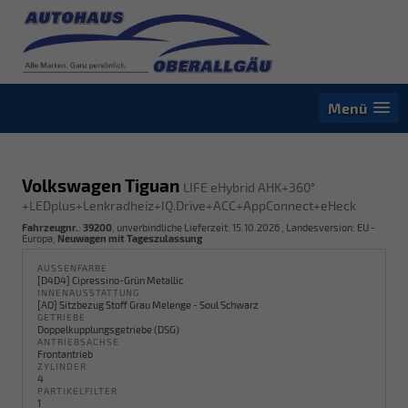
Menü
Volkswagen Tiguan
LIFE eHybrid AHK+360°
+LEDplus+Lenkradheiz+IQ.Drive+ACC+AppConnect+eHeck
Fahrzeugnr.
:
39200
, unverbindliche Lieferzeit:
15.10.2026
, Landesversion: EU -
Europa,
Neuwagen mit Tageszulassung
AUSSENFARBE
[D4D4] Cipressino-Grün Metallic
INNENAUSSTATTUNG
[AO] Sitzbezug Stoff Grau Melenge - Soul Schwarz
GETRIEBE
Doppelkupplungsgetriebe (DSG)
ANTRIEBSACHSE
Frontantrieb
ZYLINDER
4
PARTIKELFILTER
1