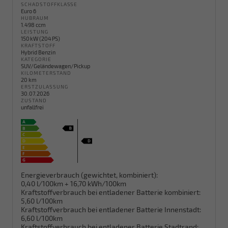
SCHADSTOFFKLASSE
Euro 6
HUBRAUM
1.498 ccm
LEISTUNG
150 kW (204 PS)
KRAFTSTOFF
Hybrid Benzin
KATEGORIE
SUV/Geländewagen/Pickup
KILOMETERSTAND
20 km
ERSTZULASSUNG
30.07.2026
ZUSTAND
unfallfrei
Energieverbrauch (gewichtet, kombiniert):
0,40 l/100km + 16,70 kWh/100km
Kraftstoffverbrauch bei entladener Batterie kombiniert:
5,60 l/100km
Kraftstoffverbrauch bei entladener Batterie Innenstadt:
6,60 l/100km
Kraftstoffverbrauch bei entladener Batterie Stadtrand: