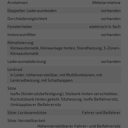
Armlehnen
Mittelarmlehne
Doppelter Laderaumboden
vorhanden
Durchlademöglichkeit
vorhanden
Fensterheber
elektrisch 4-fach
Innenraumfilter
vorhanden
Klimatisierung
Klimaautomatik, Klimaanlage hinten, Standheizung, 3-Zonen-
Klimaautomatik
Laderaumabdeckung
vorhanden
Lenkrad
in Leder, höhenverstellbar, mit Multifunktionen, mit
Lenkradheizung, mit Schaltwippen
Sitze
Isofix (Kindersitzbefestigung), Sitzbank hinten verschiebbar,
Rücksitzbank hinten geteilt, Sitzheizung, Isofix Beifahrersitz,
Umklappbarer Beifahrersitz
Sitze: Lordosenstütze
Fahrer und Beifahrer
Sitze: Verstellbarkeit
Höhenverstellbarer Fahrer- und Beifahrersitz