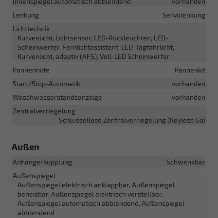
Innenspiegel automatisch abblendend
vorhanden
Lenkung
Servolenkung
Lichttechnik
Kurvenlicht, Lichtsensor, LED-Rückleuchten, LED-
Scheinwerfer, Fernlichtassistent, LED-Tagfahrlicht,
Kurvenlicht, adaptiv (AFS), Voll-LED Scheinwerfer
Pannenhilfe
Pannenkit
Start/Stop-Automatik
vorhanden
Waschwasserstandsanzeige
vorhanden
Zentralverriegelung
Schlüssellose Zentralverriegelung (Keyless Go)
Außen
Anhängerkupplung
Schwenkbar
Außenspiegel
Außenspiegel elektrisch anklappbar, Außenspiegel
beheizbar, Außenspiegel elektrisch verstellbar,
Außenspiegel automatisch abblendend, Außenspiegel
abblendend