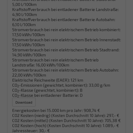
5,00 l/100km
Kraftstoffverbrauch bei entladener Batterie Landstraße:
4,90 l/100km
Kraftstoffverbrauch bei entladener Batterie Autobahn:
6,10 l/100km
Stromverbrauch bei rein elektrischem Betrieb kombiniert:
17,50 kWh/100km
Stromverbrauch bei rein elektrischem Betrieb Innenstadt:
17,50 kWh/100km
Stromverbrauch bei rein elektrischem Betrieb Stadtrand:
14,90 kWh/100km
Stromverbrauch bei rein elektrischem Betrieb
Landstraße:
16,00 kWh/100km
Stromverbrauch bei rein elektrischem Betrieb Autobahn:
22,00 kWh/100km
Elektrische Reichweite (EAER):
121 km
CO
-Emissionen (gewichtet, kombiniert):
33,00 g/km
2
CO
-Klasse (gewichtet, kombiniert):
B
2
CO
-Klasse bei entladener Batterie:
D
2
Download
Energiekosten bei 15.000 km pro Jahr:
908,74 €
CO2 Kosten (niedrig)
:
297,- €
(Kosten Durchschnitt 10 Jahre)
CO2 Kosten (mittel)
:
705,38 €
(Kosten Durchschnitt 10 Jahre)
CO2 Kosten (hoch)
:
1.089,- €
(Kosten Durchschnitt 10 Jahre)
Jahressteuer:
30,- €