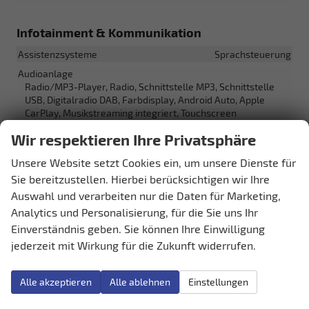
Infotainment & Kommunikation
Assistenzsysteme
Sprachsteuerung
Audioanlage
Radio/MP3-Player, Radio, Schnittstelle MP3, Schnittstelle
USB, Digitalradio DAB, Farbdisplay, Android Auto, Apple
CarPlay, Musikstreaming integriert, Touchscreen
Außentemperaturanzeige
vorhanden
Wir respektieren Ihre Privatsphäre
Bordcomputer
vorhanden
Unsere Website setzt Cookies ein, um unsere Dienste für
Internetanbindung
vorhanden
Sie bereitzustellen. Hierbei berücksichtigen wir Ihre
Navigationssystem
Navigation, Navigationsvorbereitung
Auswahl und verarbeiten nur die Daten für Marketing,
Telefon
Freisprecheinrichtung, Bluetooth
Analytics und Personalisierung, für die Sie uns Ihr
Einverständnis geben. Sie können Ihre Einwilligung
Uhr & Drehzahlmesser
vorhanden
jederzeit mit Wirkung für die Zukunft widerrufen.
Volldigitales Kombiinstrument (Virtual Cockpit)
vorhanden
Alle akzeptieren
Alle ablehnen
Einstellungen
Sicherheit & Assistenz
Airbags