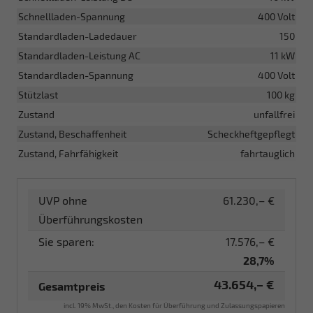
Schnellladen-Spannung
400 Volt
Standardladen-Ladedauer
150
Standardladen-Leistung AC
11 kW
Standardladen-Spannung
400 Volt
Stützlast
100 kg
Zustand
unfallfrei
Zustand, Beschaffenheit
Scheckheftgepflegt
Zustand, Fahrfähigkeit
fahrtauglich
UVP ohne
61.230,– €
Überführungskosten
Sie sparen:
17.576,– €
28,7%
43.654,– €
Gesamtpreis
incl. 19% MwSt., den Kosten für Überführung und Zulassungspapieren