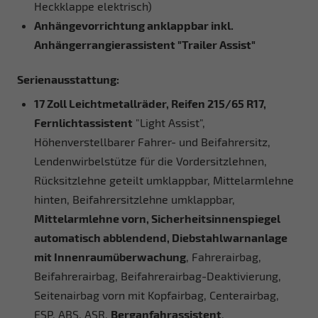
Heckklappe elektrisch)
Anhängevorrichtung anklappbar inkl.
Anhängerrangierassistent "Trailer Assist"
Serienausstattung:
17 Zoll Leichtmetallräder, Reifen 215/65 R17,
Fernlichtassistent
"Light Assist",
Höhenverstellbarer Fahrer- und Beifahrersitz,
Lendenwirbelstütze für die Vordersitzlehnen,
Rücksitzlehne geteilt umklappbar, Mittelarmlehne
hinten, Beifahrersitzlehne umklappbar,
Mittelarmlehne vorn, Sicherheitsinnenspiegel
automatisch abblendend, Diebstahlwarnanlage
mit Innenraumüberwachung
, Fahrerairbag,
Beifahrerairbag, Beifahrerairbag-Deaktivierung,
Seitenairbag vorn mit Kopfairbag, Centerairbag,
ESP, ABS, ASR,
Berganfahrassistent
,