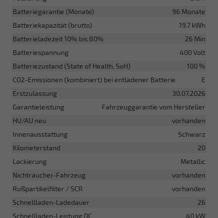
Batteriegarantie (Monate)
96 Monate
Batteriekapazität (brutto)
19.7 kWh
Batterieladezeit 10% bis 80%
26 Min
Batteriespannung
400 Volt
Batteriezustand (State of Health, SoH)
100 %
CO2-Emissionen (kombiniert) bei entladener Batterie
E
Erstzulassung
30.07.2026
Garantieleistung
Fahrzeuggarantie vom Hersteller
HU/AU neu
vorhanden
Innenausstattung
Schwarz
Kilometerstand
20
Lackierung
Metallic
Nichtraucher-Fahrzeug
vorhanden
Rußpartikelfilter / SCR
vorhanden
Schnellladen-Ladedauer
26
Schnellladen-Leistung DC
40 kW