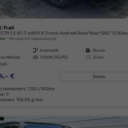
-Trail
rbar
Fahrzeug mit Tageszulassung
Getriebe
Automatik
Kraftstoff
Benzin
rey Metallic
Leistung
120 kW (163 PS)
Kilometerstand
25 km
2026
4,– €
Details
.
h kombiniert:
7,00 l/100km
se:
F
sionen:
158,00 g/km