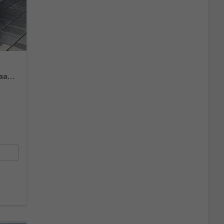
N-CONNECTA 1.5 VC-T mHEV X-Tronic Android Auto*Navi*SHZ*3Z Klimaauto*360°*ACC*E-Heck