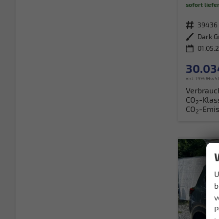
sofort liefe
Fahrzeugnr.
39436
Außenfarbe
Dark G
01.05.
30.03
incl. 19% MwSt
Verbrauc
CO
-Klas
2
CO
-Emis
2
U
b
v
P