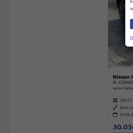
k
w
D
Nissan X
sofort liefe
Fahrzeugnr.
39437
Außenfarbe
Dark G
01.04.
30.03
incl. 19% MwSt