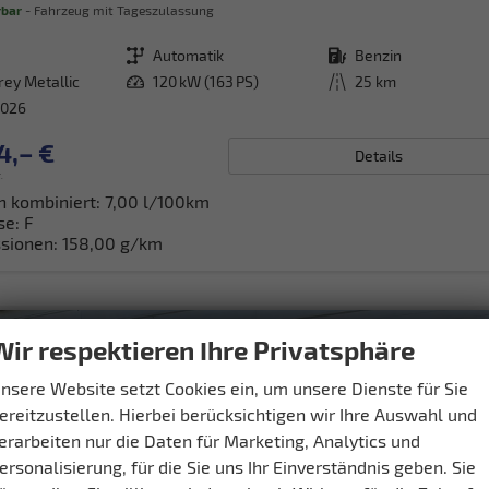
rbar
Fahrzeug mit Tageszulassung
Getriebe
Automatik
Kraftstoff
Benzin
rey Metallic
Leistung
120 kW (163 PS)
Kilometerstand
25 km
2026
4,– €
Details
.
h kombiniert:
7,00 l/100km
se:
F
sionen:
158,00 g/km
Wir respektieren Ihre Privatsphäre
nsere Website setzt Cookies ein, um unsere Dienste für Sie
ereitzustellen. Hierbei berücksichtigen wir Ihre Auswahl und
erarbeiten nur die Daten für Marketing, Analytics und
ersonalisierung, für die Sie uns Ihr Einverständnis geben. Sie