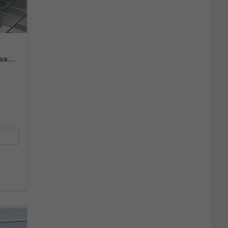
N-CONNECTA 1.5 VC-T mHEV X-Tronic Android Auto*Navi*SHZ*3Z Klimaauto*360°*ACC*E-Heck