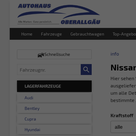
Home
Fahrzeuge
Gebrauchtwagen
Top-Angebo
info
Schnellsuche
Nissan
Fahrzeugnr.
Hier sehen 
ausgeliefer
LAGERFAHRZEUGE
um alle Det
Audi
bestimmte 
Bentley
Kraftstoff
Cupra
Hyundai