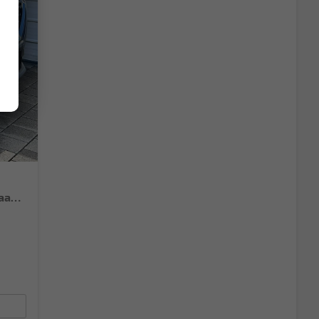
N-CONNECTA 1.5 VC-T mHEV X-Tronic Android Auto*Navi*SHZ*3Z Klimaauto*360°*ACC*E-Heck