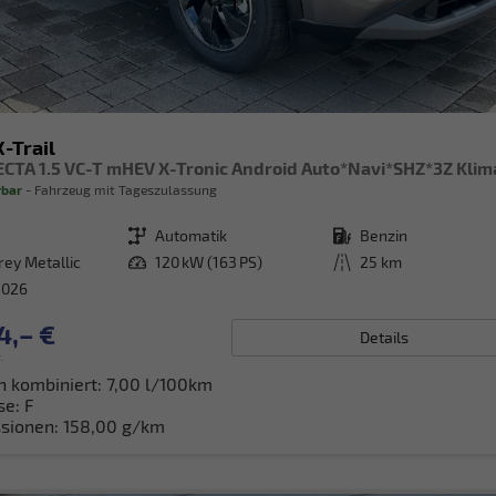
-Trail
rbar
Fahrzeug mit Tageszulassung
Getriebe
Automatik
Kraftstoff
Benzin
rey Metallic
Leistung
120 kW (163 PS)
Kilometerstand
25 km
2026
4,– €
Details
.
h kombiniert:
7,00 l/100km
se:
F
sionen:
158,00 g/km