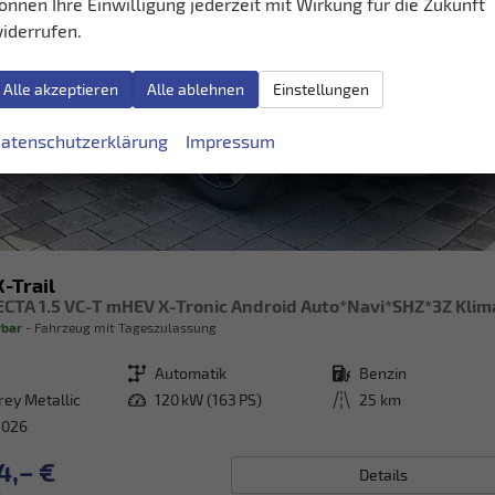
önnen Ihre Einwilligung jederzeit mit Wirkung für die Zukunft
iderrufen.
Alle akzeptieren
Alle ablehnen
Einstellungen
atenschutzerklärung
Impressum
-Trail
rbar
Fahrzeug mit Tageszulassung
Getriebe
Automatik
Kraftstoff
Benzin
rey Metallic
Leistung
120 kW (163 PS)
Kilometerstand
25 km
2026
4,– €
Details
.