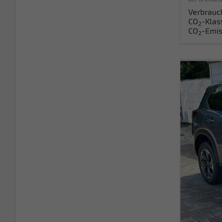
Verbrauc
CO
-Klas
2
CO
-Emis
2