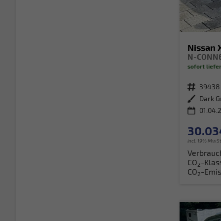
Nissan X
sofort liefe
Fahrzeugnr.
39438
Außenfarbe
Dark G
01.04.
30.03
incl. 19% MwSt
Verbrauc
CO
-Klas
2
CO
-Emis
2