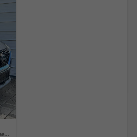
N-CONNECTA 1.5 VC-T mHEV X-Tronic Android Auto*Navi*SHZ*3Z Klimaauto*360°*ACC*E-Heck