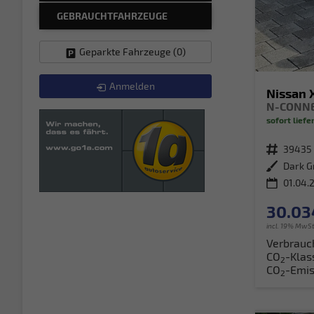
GEBRAUCHTFAHRZEUGE
Geparkte Fahrzeuge (
0
)
Anmelden
Nissan X
sofort liefe
Fahrzeugnr.
39435
Außenfarbe
Dark G
01.04.
30.03
incl. 19% MwSt
Verbrauc
CO
-Klas
2
CO
-Emis
2