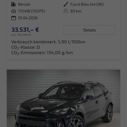
Kraftstoff
Benzin
Außenfarbe
Fjord Blau Uni (9K)
Leistung
110 kW (150 PS)
Kilometerstand
80 km
01.04.2026
33.531,– €
Details
incl. 19% MwSt.
Verbrauch kombiniert:
5,90 l/100km
CO
-Klasse:
D
2
CO
-Emissionen:
134,00 g/km
2