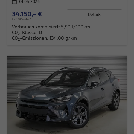
01.04.2026
34.150,– €
Details
incl. 19% MwSt.
Verbrauch kombiniert:
5,90 l/100km
CO
-Klasse:
D
2
CO
-Emissionen:
134,00 g/km
2