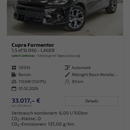
Cupra Formentor
1,5 eTSI DSG - LAGER
sofort lieferbar
Fahrzeug mit Tageszulassung
Fahrzeugnr.
38935
Getriebe
Automatik
Kraftstoff
Benzin
Außenfarbe
Midnight Black Metallic (0E)
Leistung
110 kW (150 PS)
Kilometerstand
80 km
01.02.2026
33.017,– €
Details
incl. 19% MwSt.
Verbrauch kombiniert:
6,00 l/100km
CO
-Klasse:
D
2
CO
-Emissionen:
135,00 g/km
2