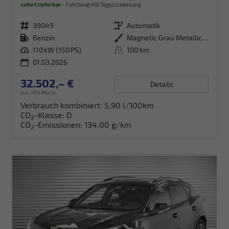
sofort lieferbar
Fahrzeug mit Tageszulassung
Fahrzeugnr.
39049
Getriebe
Automatik
Kraftstoff
Benzin
Außenfarbe
Magnetic Grau Metallic (S7)
Leistung
110 kW (150 PS)
Kilometerstand
100 km
01.03.2026
32.502,– €
Details
incl. 19% MwSt.
Verbrauch kombiniert:
5,90 l/100km
CO
-Klasse:
D
2
CO
-Emissionen:
134,00 g/km
2