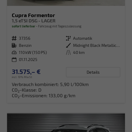
Cupra Formentor
1,5 eTSI DSG - LAGER
sofort lieferbar
Fahrzeug mit Tageszulassung
Fahrzeugnr.
37356
Getriebe
Automatik
Kraftstoff
Benzin
Außenfarbe
Midnight Black Metallic (0E)
Leistung
110 kW (150 PS)
Kilometerstand
40 km
01.11.2025
31.575,– €
Details
incl. 19% MwSt.
Verbrauch kombiniert:
5,90 l/100km
CO
-Klasse:
D
2
CO
-Emissionen:
133,00 g/km
2