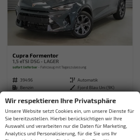
Cupra Formentor
1,5 eTSI DSG - LAGER
sofort lieferbar
Fahrzeug mit Tageszulassung
Fahrzeugnr.
39496
Getriebe
Automatik
Kraftstoff
Benzin
Außenfarbe
Fjord Blau Uni (9K)
Leistung
110 kW (150 PS)
Kilometerstand
80 km
Wir respektieren Ihre Privatsphäre
01.04.2026
Unsere Website setzt Cookies ein, um unsere Dienste für
33.531,– €
Details
Sie bereitzustellen. Hierbei berücksichtigen wir Ihre
incl. 19% MwSt.
Auswahl und verarbeiten nur die Daten für Marketing,
Verbrauch kombiniert:
5,90 l/100km
Analytics und Personalisierung, für die Sie uns Ihr
CO
-Klasse:
D
2