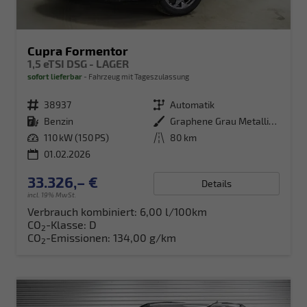
Cupra Formentor
1,5 eTSI DSG - LAGER
sofort lieferbar
Fahrzeug mit Tageszulassung
Fahrzeugnr.
38937
Getriebe
Automatik
Kraftstoff
Benzin
Außenfarbe
Graphene Grau Metallic (R6)
Leistung
110 kW (150 PS)
Kilometerstand
80 km
01.02.2026
33.326,– €
Details
incl. 19% MwSt.
Verbrauch kombiniert:
6,00 l/100km
CO
-Klasse:
D
2
CO
-Emissionen:
134,00 g/km
2