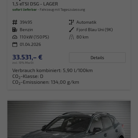
1,5 eTSI DSG - LAGER
sofort lieferbar
Fahrzeug mit Tageszulassung
Fahrzeugnr.
39495
Getriebe
Automatik
Kraftstoff
Benzin
Außenfarbe
Fjord Blau Uni (9K)
Leistung
110 kW (150 PS)
Kilometerstand
80 km
01.04.2026
33.531,– €
Details
incl. 19% MwSt.
Verbrauch kombiniert:
5,90 l/100km
CO
-Klasse:
D
2
CO
-Emissionen:
134,00 g/km
2