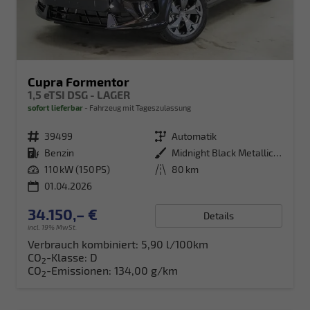
Cupra Formentor
1,5 eTSI DSG - LAGER
sofort lieferbar
Fahrzeug mit Tageszulassung
Fahrzeugnr.
39499
Getriebe
Automatik
Kraftstoff
Benzin
Außenfarbe
Midnight Black Metallic (0E)
Leistung
110 kW (150 PS)
Kilometerstand
80 km
01.04.2026
34.150,– €
Details
incl. 19% MwSt.
Verbrauch kombiniert:
5,90 l/100km
CO
-Klasse:
D
2
CO
-Emissionen:
134,00 g/km
2