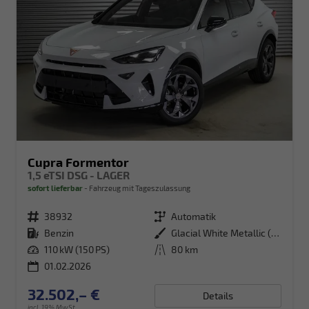
Cupra Formentor
1,5 eTSI DSG - LAGER
sofort lieferbar
Fahrzeug mit Tageszulassung
Fahrzeugnr.
38932
Getriebe
Automatik
Kraftstoff
Benzin
Außenfarbe
Glacial White Metallic (2Y)
Leistung
110 kW (150 PS)
Kilometerstand
80 km
01.02.2026
32.502,– €
Details
incl. 19% MwSt.