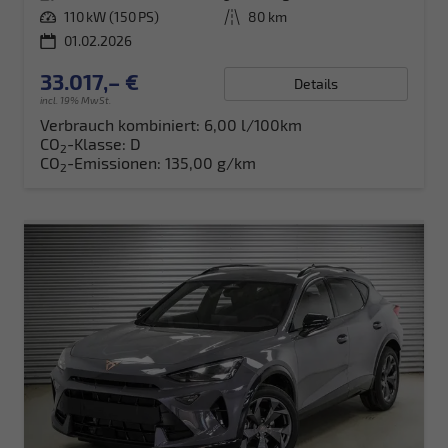
Leistung
110 kW (150 PS)
Kilometerstand
80 km
01.02.2026
33.017,– €
Details
incl. 19% MwSt.
Verbrauch kombiniert:
6,00 l/100km
CO
-Klasse:
D
2
CO
-Emissionen:
135,00 g/km
2