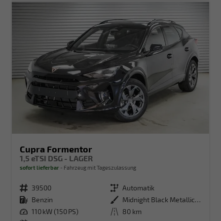
Cupra Formentor
1,5 eTSI DSG - LAGER
sofort lieferbar
Fahrzeug mit Tageszulassung
Fahrzeugnr.
39500
Getriebe
Automatik
Kraftstoff
Benzin
Außenfarbe
Midnight Black Metallic (0E)
Leistung
110 kW (150 PS)
Kilometerstand
80 km