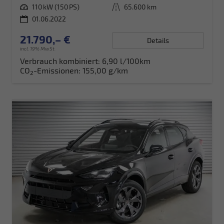
Leistung
110 kW (150 PS)
Kilometerstand
65.600 km
01.06.2022
21.790,– €
Details
incl. 19% MwSt.
Verbrauch kombiniert:
6,90 l/100km
CO
-Emissionen:
155,00 g/km
2