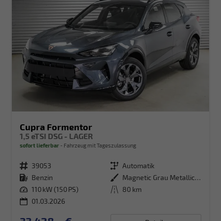
Cupra Formentor
1,5 eTSI DSG - LAGER
sofort lieferbar
Fahrzeug mit Tageszulassung
Fahrzeugnr.
39053
Getriebe
Automatik
Kraftstoff
Benzin
Außenfarbe
Magnetic Grau Metallic (S7)
Leistung
110 kW (150 PS)
Kilometerstand
80 km
01.03.2026