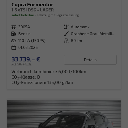
Cupra Formentor
1,5 eTSI DSG - LAGER
sofort lieferbar
Fahrzeug mit Tageszulassung
Fahrzeugnr.
39054
Getriebe
Automatik
Kraftstoff
Benzin
Außenfarbe
Graphene Grau Metallic (R6)
Leistung
110 kW (150 PS)
Kilometerstand
80 km
01.03.2026
33.739,– €
Details
incl. 19% MwSt.
Verbrauch kombiniert:
6,00 l/100km
CO
-Klasse:
D
2
CO
-Emissionen:
135,00 g/km
2