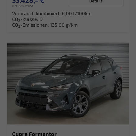
33.428,– €
Details
incl. 19% MwSt.
Verbrauch kombiniert:
6,00 l/100km
CO
-Klasse:
D
2
CO
-Emissionen:
135,00 g/km
2
Cupra Formentor