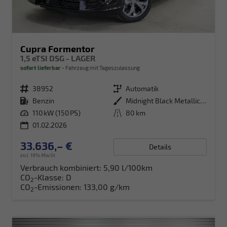
Cupra Formentor
1,5 eTSI DSG - LAGER
sofort lieferbar
Fahrzeug mit Tageszulassung
Fahrzeugnr.
38952
Getriebe
Automatik
Kraftstoff
Benzin
Außenfarbe
Midnight Black Metallic (0E)
Leistung
110 kW (150 PS)
Kilometerstand
80 km
01.02.2026
33.636,– €
Details
incl. 19% MwSt.
Verbrauch kombiniert:
5,90 l/100km
CO
-Klasse:
D
2
CO
-Emissionen:
133,00 g/km
2