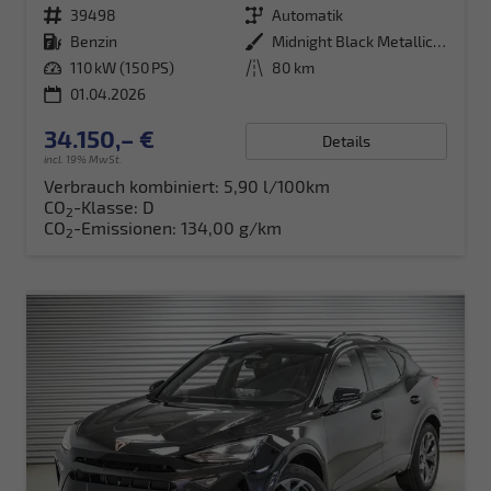
Fahrzeugnr.
39498
Getriebe
Automatik
Kraftstoff
Benzin
Außenfarbe
Midnight Black Metallic (0E)
Leistung
110 kW (150 PS)
Kilometerstand
80 km
01.04.2026
34.150,– €
Details
incl. 19% MwSt.
Verbrauch kombiniert:
5,90 l/100km
CO
-Klasse:
D
2
CO
-Emissionen:
134,00 g/km
2