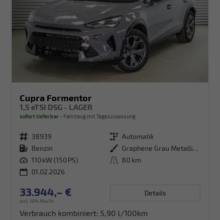
Cupra Formentor
1,5 eTSI DSG - LAGER
sofort lieferbar
Fahrzeug mit Tageszulassung
Fahrzeugnr.
38939
Getriebe
Automatik
Kraftstoff
Benzin
Außenfarbe
Graphene Grau Metallic (R6)
Leistung
110 kW (150 PS)
Kilometerstand
80 km
01.02.2026
33.944,– €
Details
incl. 19% MwSt.
Verbrauch kombiniert:
5,90 l/100km