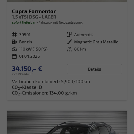
Cupra Formentor
1,5 eTSI DSG - LAGER
sofort lieferbar
Fahrzeug mit Tageszulassung
Fahrzeugnr.
39501
Getriebe
Automatik
Kraftstoff
Benzin
Außenfarbe
Magnetic Grau Metallic (S7)
Leistung
110 kW (150 PS)
Kilometerstand
80 km
01.04.2026
34.150,– €
Details
incl. 19% MwSt.
Verbrauch kombiniert:
5,90 l/100km
CO
-Klasse:
D
2
CO
-Emissionen:
134,00 g/km
2