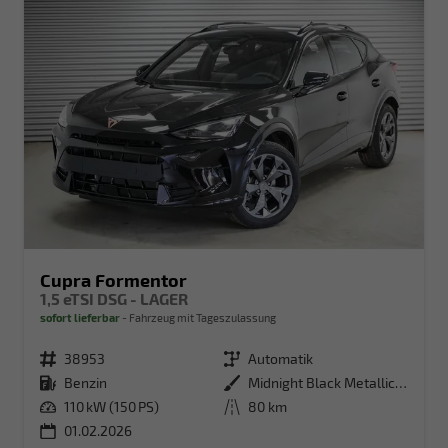
Cupra Formentor
1,5 eTSI DSG - LAGER
sofort lieferbar
Fahrzeug mit Tageszulassung
Fahrzeugnr.
38953
Getriebe
Automatik
Kraftstoff
Benzin
Außenfarbe
Midnight Black Metallic (0E)
Leistung
110 kW (150 PS)
Kilometerstand
80 km
01.02.2026