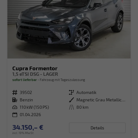
Cupra Formentor
1,5 eTSI DSG - LAGER
sofort lieferbar
Fahrzeug mit Tageszulassung
Fahrzeugnr.
39502
Getriebe
Automatik
Kraftstoff
Benzin
Außenfarbe
Magnetic Grau Metallic (S7)
Leistung
110 kW (150 PS)
Kilometerstand
80 km
01.04.2026
34.150,– €
Details
incl. 19% MwSt.