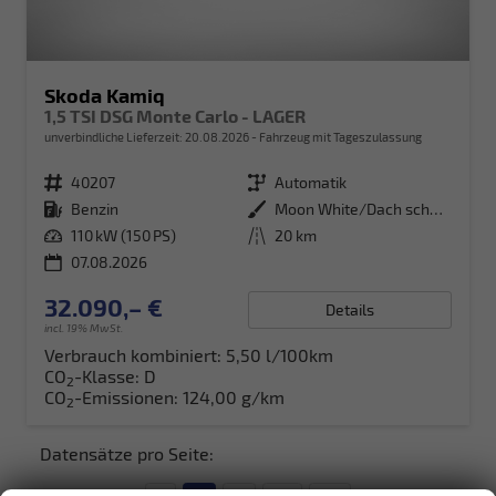
Skoda Kamiq
1,5 TSI DSG Monte Carlo - LAGER
unverbindliche Lieferzeit:
20.08.2026
Fahrzeug mit Tageszulassung
Fahrzeugnr.
40207
Getriebe
Automatik
Kraftstoff
Benzin
Außenfarbe
Moon White/Dach schwarz Metallic (2Y1Z)
Leistung
110 kW (150 PS)
Kilometerstand
20 km
07.08.2026
32.090,– €
Details
incl. 19% MwSt.
Verbrauch kombiniert:
5,50 l/100km
CO
-Klasse:
D
2
CO
-Emissionen:
124,00 g/km
2
Datensätze pro Seite: