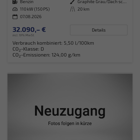
Kraftstoff
Benzin
Außenfarbe
Graphite Grau/Dach schwarz Metallic (5X1Z)
Leistung
110 kW (150 PS)
Kilometerstand
20 km
07.08.2026
32.090,– €
Details
incl. 19% MwSt.
Verbrauch kombiniert:
5,50 l/100km
CO
-Klasse:
D
2
CO
-Emissionen:
124,00 g/km
2