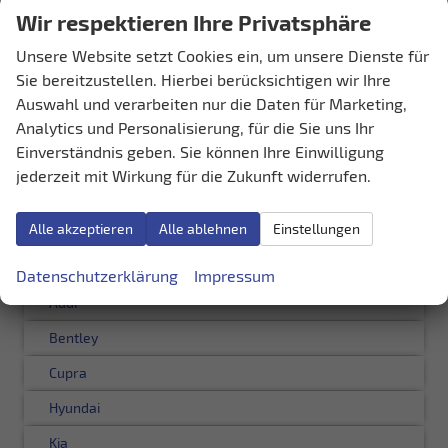
10
20
50
100
250
Wir respektieren Ihre Privatsphäre
Seiten:
Unsere Website setzt Cookies ein, um unsere Dienste für
Sie bereitzustellen. Hierbei berücksichtigen wir Ihre
1
2
3
4
Auswahl und verarbeiten nur die Daten für Marketing,
Analytics und Personalisierung, für die Sie uns Ihr
Einverständnis geben. Sie können Ihre Einwilligung
Schnellsuche
jederzeit mit Wirkung für die Zukunft widerrufen.
Fahrzeugnr.
Alle akzeptieren
Alle ablehnen
Einstellungen
LAGERFAHRZEUGE
Datenschutzerklärung
Impressum
Audi
Bentley
Cupra
Hyundai
Kia