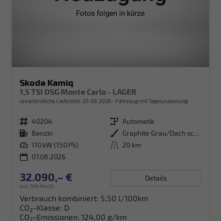
Skoda Kamiq
1,5 TSI DSG Monte Carlo - LAGER
unverbindliche Lieferzeit:
20.08.2026
Fahrzeug mit Tageszulassung
Fahrzeugnr.
40204
Getriebe
Automatik
Kraftstoff
Benzin
Außenfarbe
Graphite Grau/Dach schwarz Metallic (5X1Z)
Leistung
110 kW (150 PS)
Kilometerstand
20 km
07.08.2026
32.090,– €
Details
incl. 19% MwSt.
Verbrauch kombiniert:
5,50 l/100km
CO
-Klasse:
D
2
CO
-Emissionen:
124,00 g/km
2