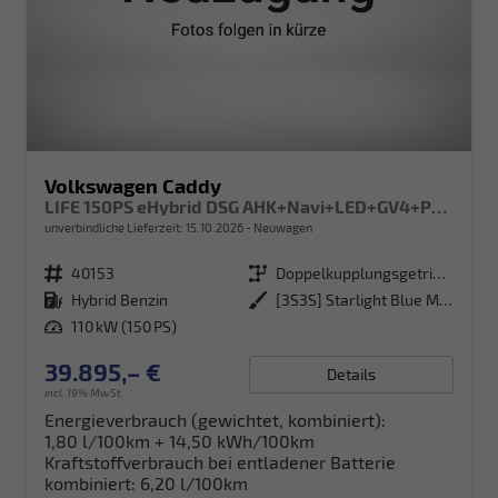
Volkswagen Caddy
LIFE 150PS eHybrid DSG AHK+Navi+LED+GV4+PDC+Sitzheiz+App-Connect
unverbindliche Lieferzeit:
15.10.2026
Neuwagen
Fahrzeugnr.
40153
Getriebe
Doppelkupplungsgetriebe (DSG)
Kraftstoff
Hybrid Benzin
Außenfarbe
[3S3S] Starlight Blue Metallic
Leistung
110 kW (150 PS)
39.895,– €
Details
incl. 19% MwSt.
Energieverbrauch (gewichtet, kombiniert):
1,80 l/100km + 14,50 kWh/100km
Kraftstoffverbrauch bei entladener Batterie
kombiniert:
6,20 l/100km