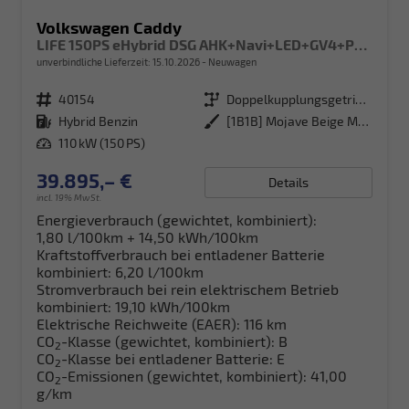
Volkswagen Caddy
LIFE 150PS eHybrid DSG AHK+Navi+LED+GV4+PDC+Sitzheiz+App-Connect
unverbindliche Lieferzeit:
15.10.2026
Neuwagen
Fahrzeugnr.
40154
Getriebe
Doppelkupplungsgetriebe (DSG)
Kraftstoff
Hybrid Benzin
Außenfarbe
[1B1B] Mojave Beige Metallic
Leistung
110 kW (150 PS)
39.895,– €
Details
incl. 19% MwSt.
Energieverbrauch (gewichtet, kombiniert):
1,80 l/100km + 14,50 kWh/100km
Kraftstoffverbrauch bei entladener Batterie
kombiniert:
6,20 l/100km
Stromverbrauch bei rein elektrischem Betrieb
kombiniert:
19,10 kWh/100km
Elektrische Reichweite (EAER):
116 km
CO
-Klasse (gewichtet, kombiniert):
B
2
CO
-Klasse bei entladener Batterie:
E
2
CO
-Emissionen (gewichtet, kombiniert):
41,00
2
g/km