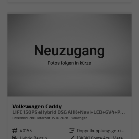
Volkswagen Caddy
LIFE 150PS eHybrid DSG AHK+Navi+LED+GV4+PDC+Sitzheiz+App-Connect
unverbindliche Lieferzeit:
15.10.2026
Neuwagen
Fahrzeugnr.
40155
Getriebe
Doppelkupplungsgetriebe (DSG)
Kraftstoff
Hybrid Benzin
Außenfarbe
[3K3K] Costa Azul Metallic