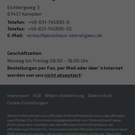
Eichbergweg 3
87437
Kempten
Telefon:
+49-831-745895-0
Telefax:
+49-831-745895-55
E-Mail:
verkauf@autohaus-oberallgaeu.de
Geschäftzeiten
Montag bis Freitag 08:00 - 18:00 Uhr
Bestellungen per Fax, per Mail oder über´s Internet
werden von uns
nicht akzeptiert
!
Impressum
AGB
Widerrufsbelehrung
Datenschutz
Cookie-Einstellungen
Weitere Informationen zum offiziellen Kraftstoffverbrauch und zu den offiziellen
spezifischen CO
-Emissionen und gegebenenfalls zum Stromverbrauch neuer
2
PKW können dem 'Leitfaden über den offiziellen Kraftstoffverbrauch, die
offiziellen spezifischen CO
-Emissionen und den offiziellen Stromverbrauch neuer
2
PKW' entnommen werden, der an allen Verkaufsstellen und bei der 'Deutschen