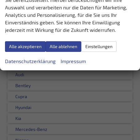
Auswahl und verarbeiten nur die Daten für Marketing,
1
2
Analytics und Personalisierung, für die Sie uns Ihr
Einverständnis geben. Sie können Ihre Einwilligung
jederzeit mit Wirkung für die Zukunft widerrufen.
Schnellsuche
Fahrzeugnr.
Alle akzeptieren
Alle ablehnen
Einstellungen
Datenschutzerklärung
Impressum
LAGERFAHRZEUGE
Audi
Bentley
Cupra
Hyundai
Kia
Mercedes-Benz