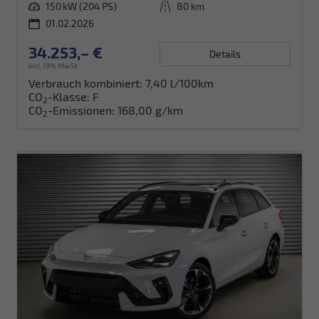
Leistung
150 kW (204 PS)
Kilometerstand
80 km
01.02.2026
34.253,– €
Details
incl. 19% MwSt.
Verbrauch kombiniert:
7,40 l/100km
CO
-Klasse:
F
2
CO
-Emissionen:
168,00 g/km
2