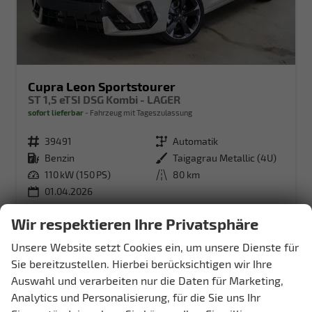
Cupra Leon Sportstourer
ST 1,5 eTSI DSG Kombi - LAGER
sofort lieferbar
Fahrzeug mit Tageszulassung
Fahrzeugnr.
39491
Getriebe
Automatik
Kraftstoff
Benzin
Außenfarbe
Taigagrau Metallic (4U)
Leistung
110 kW (150 PS)
Kilometerstand
80 km
01.04.2026
33.944,– €
Wir respektieren Ihre Privatsphäre
Details
incl. 19% MwSt.
Unsere Website setzt Cookies ein, um unsere Dienste für
Verbrauch kombiniert:
5,50 l/100km
CO
-Klasse:
D
Sie bereitzustellen. Hierbei berücksichtigen wir Ihre
2
CO
-Emissionen:
124,00 g/km
Auswahl und verarbeiten nur die Daten für Marketing,
2
Analytics und Personalisierung, für die Sie uns Ihr