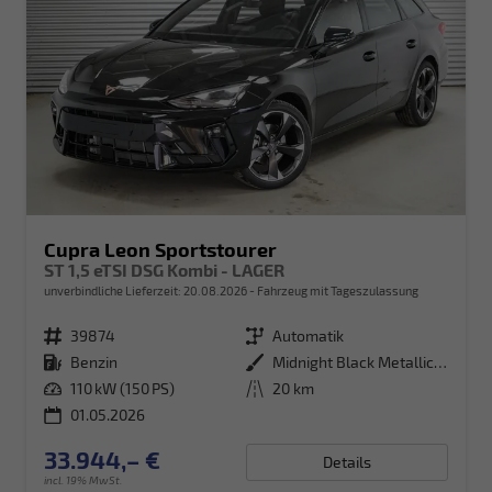
Cupra Leon Sportstourer
ST 1,5 eTSI DSG Kombi - LAGER
unverbindliche Lieferzeit:
20.08.2026
Fahrzeug mit Tageszulassung
Fahrzeugnr.
39874
Getriebe
Automatik
Kraftstoff
Benzin
Außenfarbe
Midnight Black Metallic (0E)
Leistung
110 kW (150 PS)
Kilometerstand
20 km
01.05.2026
33.944,– €
Details
incl. 19% MwSt.