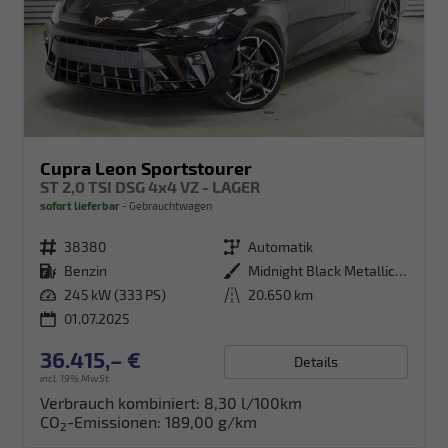
Cupra Leon Sportstourer
ST 2,0 TSI DSG 4x4 VZ - LAGER
sofort lieferbar
Gebrauchtwagen
Fahrzeugnr.
38380
Getriebe
Automatik
Kraftstoff
Benzin
Außenfarbe
Midnight Black Metallic (0E)
Leistung
245 kW (333 PS)
Kilometerstand
20.650 km
01.07.2025
36.415,– €
Details
incl. 19% MwSt.
Verbrauch kombiniert:
8,30 l/100km
CO
-Emissionen:
189,00 g/km
2