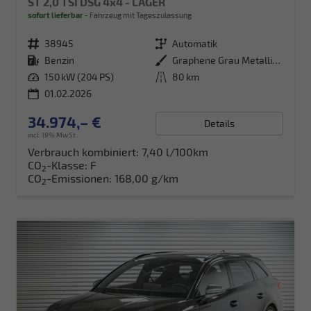
ST 2,0 TSI DSG 4x4 - LAGER
sofort lieferbar
Fahrzeug mit Tageszulassung
Fahrzeugnr.
38945
Getriebe
Automatik
Kraftstoff
Benzin
Außenfarbe
Graphene Grau Metallic (R6)
Leistung
150 kW (204 PS)
Kilometerstand
80 km
01.02.2026
34.974,– €
Details
incl. 19% MwSt.
Verbrauch kombiniert:
7,40 l/100km
CO
-Klasse:
F
2
CO
-Emissionen:
168,00 g/km
2