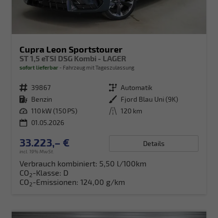
Cupra Leon Sportstourer
ST 1,5 eTSI DSG Kombi - LAGER
sofort lieferbar
Fahrzeug mit Tageszulassung
Fahrzeugnr.
39867
Getriebe
Automatik
Kraftstoff
Benzin
Außenfarbe
Fjord Blau Uni (9K)
Leistung
110 kW (150 PS)
Kilometerstand
120 km
01.05.2026
33.223,– €
Details
incl. 19% MwSt.
Verbrauch kombiniert:
5,50 l/100km
CO
-Klasse:
D
2
CO
-Emissionen:
124,00 g/km
2