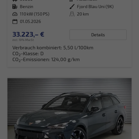
Kraftstoff
Benzin
Außenfarbe
Fjord Blau Uni (9K)
Leistung
110 kW (150 PS)
Kilometerstand
20 km
01.05.2026
33.223,– €
Details
incl. 19% MwSt.
Verbrauch kombiniert:
5,50 l/100km
CO
-Klasse:
D
2
CO
-Emissionen:
124,00 g/km
2