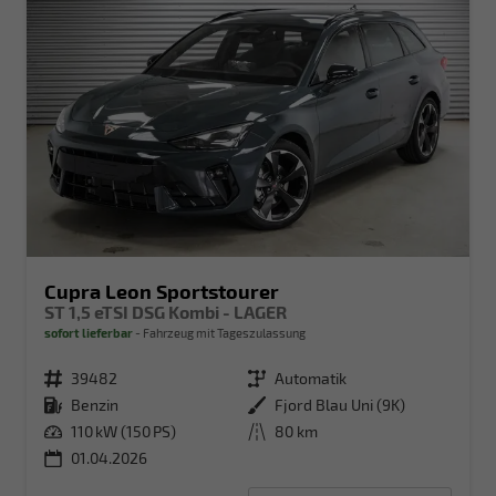
Cupra Leon Sportstourer
ST 1,5 eTSI DSG Kombi - LAGER
sofort lieferbar
Fahrzeug mit Tageszulassung
Fahrzeugnr.
39482
Getriebe
Automatik
Kraftstoff
Benzin
Außenfarbe
Fjord Blau Uni (9K)
Leistung
110 kW (150 PS)
Kilometerstand
80 km
01.04.2026