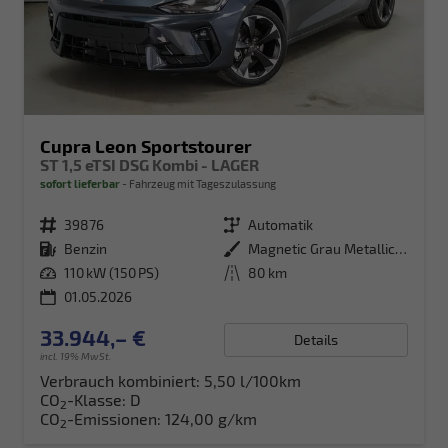
Cupra Leon Sportstourer
ST 1,5 eTSI DSG Kombi - LAGER
sofort lieferbar
Fahrzeug mit Tageszulassung
Fahrzeugnr.
39876
Getriebe
Automatik
Kraftstoff
Benzin
Außenfarbe
Magnetic Grau Metallic (S7)
Leistung
110 kW (150 PS)
Kilometerstand
80 km
01.05.2026
33.944,– €
Details
incl. 19% MwSt.
Verbrauch kombiniert:
5,50 l/100km
CO
-Klasse:
D
2
CO
-Emissionen:
124,00 g/km
2