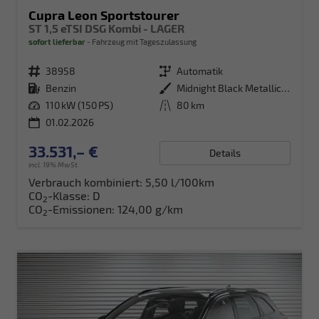
Cupra Leon Sportstourer
ST 1,5 eTSI DSG Kombi - LAGER
sofort lieferbar
Fahrzeug mit Tageszulassung
Fahrzeugnr.
38958
Getriebe
Automatik
Kraftstoff
Benzin
Außenfarbe
Midnight Black Metallic (0E)
Leistung
110 kW (150 PS)
Kilometerstand
80 km
01.02.2026
33.531,– €
Details
incl. 19% MwSt.
Verbrauch kombiniert:
5,50 l/100km
CO
-Klasse:
D
2
CO
-Emissionen:
124,00 g/km
2