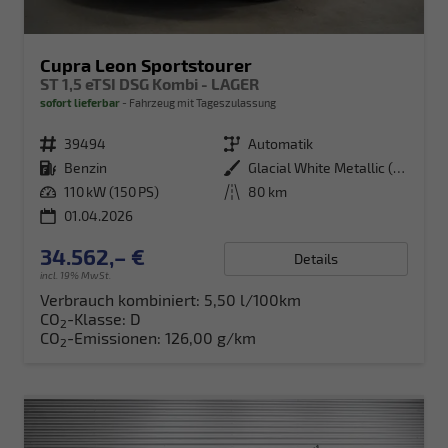
Cupra Leon Sportstourer
ST 1,5 eTSI DSG Kombi - LAGER
sofort lieferbar
Fahrzeug mit Tageszulassung
Fahrzeugnr.
39494
Getriebe
Automatik
Kraftstoff
Benzin
Außenfarbe
Glacial White Metallic (2Y)
Leistung
110 kW (150 PS)
Kilometerstand
80 km
01.04.2026
34.562,– €
Details
incl. 19% MwSt.
Verbrauch kombiniert:
5,50 l/100km
CO
-Klasse:
D
2
CO
-Emissionen:
126,00 g/km
2