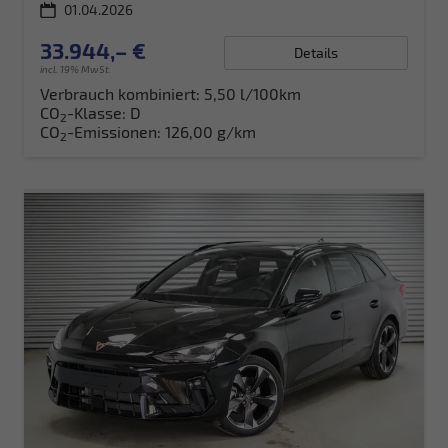
01.04.2026
33.944,– €
Details
incl. 19% MwSt.
Verbrauch kombiniert:
5,50 l/100km
CO
-Klasse:
D
2
CO
-Emissionen:
126,00 g/km
2