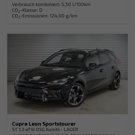
Verbrauch kombiniert:
5,50 l/100km
CO
-Klasse:
D
2
CO
-Emissionen:
124,00 g/km
2
Cupra Leon Sportstourer
ST 1,5 eTSI DSG Kombi - LAGER
unverbindliche Lieferzeit:
20.08.2026
Fahrzeug mit Tageszulassung