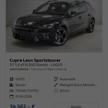
Cupra Leon Sportstourer
ST 1,5 eTSI DSG Kombi - LAGER
sofort lieferbar
Fahrzeug mit Tageszulassung
Fahrzeugnr.
40195
Getriebe
Automatik
Kraftstoff
Benzin
Außenfarbe
Midnight Black Metallic (0E)
Leistung
110 kW (150 PS)
Kilometerstand
80 km
01.04.2026
34.562,– €
Details