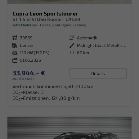
Cupra Leon Sportstourer
ST 1,5 eTSI DSG Kombi - LAGER
sofort lieferbar
Fahrzeug mit Tageszulassung
Fahrzeugnr.
39869
Getriebe
Automatik
Kraftstoff
Benzin
Außenfarbe
Midnight Black Metallic (0E)
Leistung
110 kW (150 PS)
Kilometerstand
80 km
01.05.2026
33.944,– €
Details
incl. 19% MwSt.
Verbrauch kombiniert:
5,50 l/100km
CO
-Klasse:
D
2
CO
-Emissionen:
124,00 g/km
2