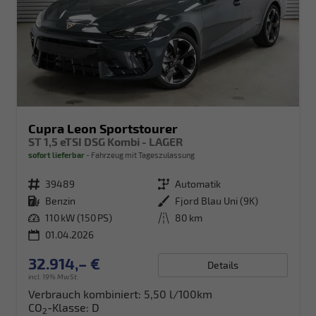
Cupra Leon Sportstourer
ST 1,5 eTSI DSG Kombi - LAGER
sofort lieferbar
Fahrzeug mit Tageszulassung
Fahrzeugnr.
39489
Getriebe
Automatik
Kraftstoff
Benzin
Außenfarbe
Fjord Blau Uni (9K)
Leistung
110 kW (150 PS)
Kilometerstand
80 km
01.04.2026
32.914,– €
Details
incl. 19% MwSt.
Verbrauch kombiniert:
5,50 l/100km
CO
-Klasse:
D
2