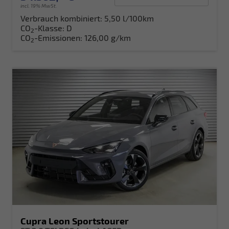
incl. 19% MwSt.
Verbrauch kombiniert:
5,50 l/100km
CO
-Klasse:
D
2
CO
-Emissionen:
126,00 g/km
2
Cupra Leon Sportstourer