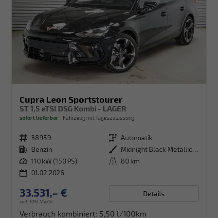
Cupra Leon Sportstourer
ST 1,5 eTSI DSG Kombi - LAGER
sofort lieferbar
Fahrzeug mit Tageszulassung
Fahrzeugnr.
38959
Getriebe
Automatik
Kraftstoff
Benzin
Außenfarbe
Midnight Black Metallic (0E)
Leistung
110 kW (150 PS)
Kilometerstand
80 km
01.02.2026
33.531,– €
Details
incl. 19% MwSt.
Verbrauch kombiniert:
5,50 l/100km