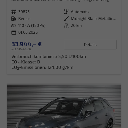
Fahrzeugnr.
39875
Getriebe
Automatik
Kraftstoff
Benzin
Außenfarbe
Midnight Black Metallic (0E)
Leistung
110 kW (150 PS)
Kilometerstand
20 km
01.05.2026
33.944,– €
Details
incl. 19% MwSt.
Verbrauch kombiniert:
5,50 l/100km
CO
-Klasse:
D
2
CO
-Emissionen:
124,00 g/km
2