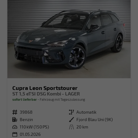
Cupra Leon Sportstourer
ST 1,5 eTSI DSG Kombi - LAGER
sofort lieferbar
Fahrzeug mit Tageszulassung
Fahrzeugnr.
39868
Getriebe
Automatik
Kraftstoff
Benzin
Außenfarbe
Fjord Blau Uni (9K)
Leistung
110 kW (150 PS)
Kilometerstand
20 km
01.05.2026