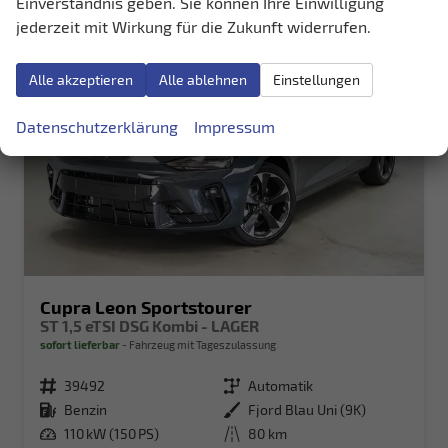
Einverständnis geben. Sie können Ihre Einwilligung
jederzeit mit Wirkung für die Zukunft widerrufen.
Alle akzeptieren
Alle ablehnen
Einstellungen
Datenschutzerklärung
Impressum
Cupra Leon Sportstourer
ST 1,5 eTSI DSG Kombi - LAGER
sofort lieferbar
Fahrzeug mit Tageszulassung
Fahrzeugnr.
39492
Getriebe
Automatik
Kraftstoff
Benzin
Außenfarbe
Fjord Blau Uni (9K)
Leistung
110 kW (150 PS)
Kilometerstand
80 km