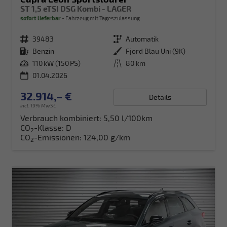
ST 1,5 eTSI DSG Kombi - LAGER
sofort lieferbar
Fahrzeug mit Tageszulassung
Fahrzeugnr.
39483
Getriebe
Automatik
Kraftstoff
Benzin
Außenfarbe
Fjord Blau Uni (9K)
Leistung
110 kW (150 PS)
Kilometerstand
80 km
01.04.2026
32.914,– €
Details
incl. 19% MwSt.
Verbrauch kombiniert:
5,50 l/100km
CO
-Klasse:
D
2
CO
-Emissionen:
124,00 g/km
2