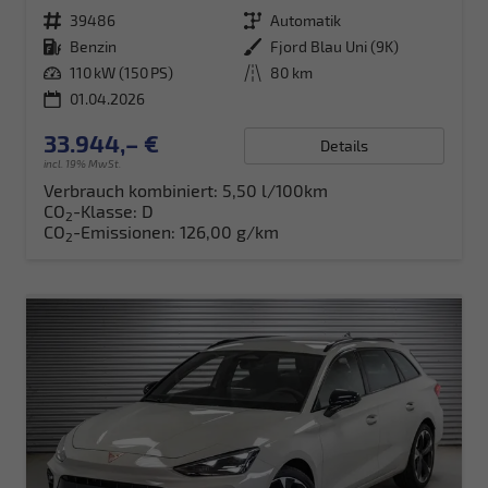
Fahrzeugnr.
39486
Getriebe
Automatik
Kraftstoff
Benzin
Außenfarbe
Fjord Blau Uni (9K)
Leistung
110 kW (150 PS)
Kilometerstand
80 km
01.04.2026
33.944,– €
Details
incl. 19% MwSt.
Verbrauch kombiniert:
5,50 l/100km
CO
-Klasse:
D
2
CO
-Emissionen:
126,00 g/km
2