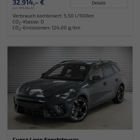
32.914,– €
Details
incl. 19% MwSt.
Verbrauch kombiniert:
5,50 l/100km
CO
-Klasse:
D
2
CO
-Emissionen:
124,00 g/km
2
Cupra Leon Sportstourer