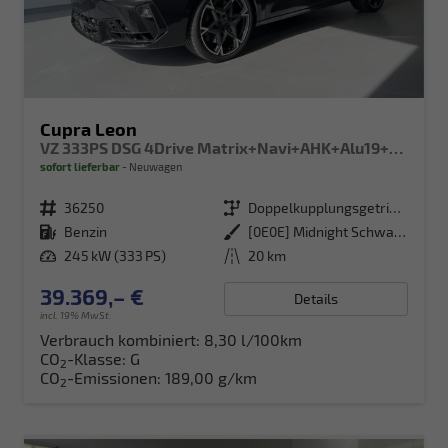
Cupra Leon
VZ 333PS DSG 4Drive Matrix+Navi+AHK+Alu19+Sitzheiz+IntelligentDrive
sofort lieferbar
Neuwagen
Fahrzeugnr.
36250
Getriebe
Doppelkupplungsgetriebe (DSG)
Kraftstoff
Benzin
Außenfarbe
[0E0E] Midnight Schwarz Metallic
Leistung
245 kW (333 PS)
Kilometerstand
20 km
39.369,– €
Details
incl. 19% MwSt.
Verbrauch kombiniert:
8,30 l/100km
CO
-Klasse:
G
2
CO
-Emissionen:
189,00 g/km
2