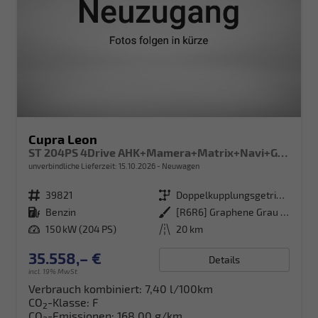
Cupra Leon
ST 204PS 4Drive AHK+Mamera+Matrix+Navi+GV4+Kessy+Parklenk+Alarm
unverbindliche Lieferzeit:
15.10.2026
Neuwagen
Fahrzeugnr.
39821
Getriebe
Doppelkupplungsgetriebe (DSG)
Kraftstoff
Benzin
Außenfarbe
[R6R6] Graphene Grau Metallic
Leistung
150 kW (204 PS)
Kilometerstand
20 km
35.558,– €
Details
incl. 19% MwSt.
Verbrauch kombiniert:
7,40 l/100km
CO
-Klasse:
F
2
CO
-Emissionen:
168,00 g/km