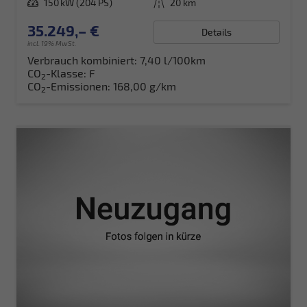
Leistung
150 kW (204 PS)
Kilometerstand
20 km
35.249,– €
Details
incl. 19% MwSt.
Verbrauch kombiniert:
7,40 l/100km
CO
-Klasse:
F
2
CO
-Emissionen:
168,00 g/km
2