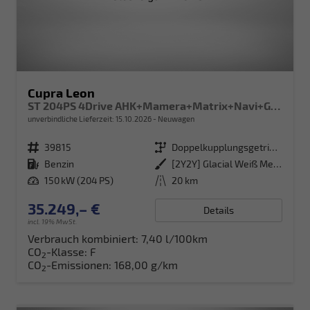
Cupra Leon
ST 204PS 4Drive AHK+Mamera+Matrix+Navi+GV4+Kessy+Parklenk+Alarm
unverbindliche Lieferzeit:
15.10.2026
Neuwagen
Fahrzeugnr.
39815
Getriebe
Doppelkupplungsgetriebe (DSG)
Kraftstoff
Benzin
Außenfarbe
[2Y2Y] Glacial Weiß Metallic
Leistung
150 kW (204 PS)
Kilometerstand
20 km
35.249,– €
Details
incl. 19% MwSt.
Verbrauch kombiniert:
7,40 l/100km
CO
-Klasse:
F
2
CO
-Emissionen:
168,00 g/km
2