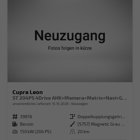
Cupra Leon
ST 204PS 4Drive AHK+Mamera+Matrix+Navi+GV4+Kessy+Parklenk+Alarm
unverbindliche Lieferzeit:
15.10.2026
Neuwagen
Fahrzeugnr.
39816
Getriebe
Doppelkupplungsgetriebe (DSG)
Kraftstoff
Benzin
Außenfarbe
[S7S7] Magnetic Grau Metallic
Leistung
150 kW (204 PS)
Kilometerstand
20 km