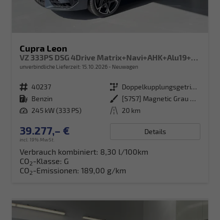
Cupra Leon
VZ 333PS DSG 4Drive Matrix+Navi+AHK+Alu19+Sitzheiz+IntelligentDrive+GV4
unverbindliche Lieferzeit:
15.10.2026
Neuwagen
Fahrzeugnr.
40237
Getriebe
Doppelkupplungsgetriebe (DSG)
Kraftstoff
Benzin
Außenfarbe
[S7S7] Magnetic Grau Metallic
Leistung
245 kW (333 PS)
Kilometerstand
20 km
39.277,– €
Details
incl. 19% MwSt.
Verbrauch kombiniert:
8,30 l/100km
CO
-Klasse:
G
2
CO
-Emissionen:
189,00 g/km
2