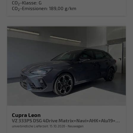
CO
-Klasse:
G
2
CO
-Emissionen:
189,00 g/km
2
Cupra Leon
VZ 333PS DSG 4Drive Matrix+Navi+AHK+Alu19+Sitzheiz+IntelligentDrive+GV4
unverbindliche Lieferzeit:
15.10.2026
Neuwagen