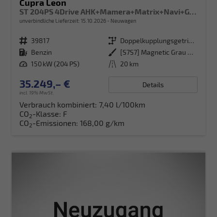
Cupra Leon
ST 204PS 4Drive AHK+Mamera+Matrix+Navi+GV4+Kessy+Parklenk+Alarm
unverbindliche Lieferzeit:
15.10.2026
Neuwagen
Fahrzeugnr.
39817
Getriebe
Doppelkupplungsgetriebe (DSG)
Kraftstoff
Benzin
Außenfarbe
[S7S7] Magnetic Grau Metallic
Leistung
150 kW (204 PS)
Kilometerstand
20 km
35.249,– €
Details
incl. 19% MwSt.
Verbrauch kombiniert:
7,40 l/100km
CO
-Klasse:
F
2
CO
-Emissionen:
168,00 g/km
2