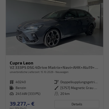
Cupra Leon
VZ 333PS DSG 4Drive Matrix+Navi+AHK+Alu19+Sitzheiz+IntelligentDrive+GV4
unverbindliche Lieferzeit:
15.10.2026
Neuwagen
Fahrzeugnr.
40240
Getriebe
Doppelkupplungsgetriebe (DSG)
Kraftstoff
Benzin
Außenfarbe
[S7S7] Magnetic Grau Metallic
Leistung
245 kW (333 PS)
Kilometerstand
20 km
39.277,– €
Details
incl. 19% MwSt.