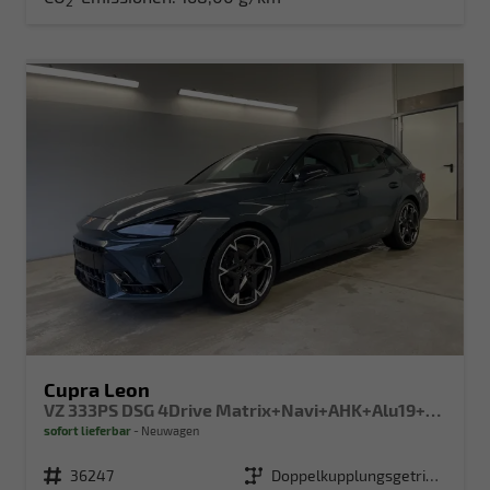
2
Cupra Leon
VZ 333PS DSG 4Drive Matrix+Navi+AHK+Alu19+Sitzheiz+IntelligentDrive
sofort lieferbar
Neuwagen
Fahrzeugnr.
36247
Getriebe
Doppelkupplungsgetriebe (DSG)