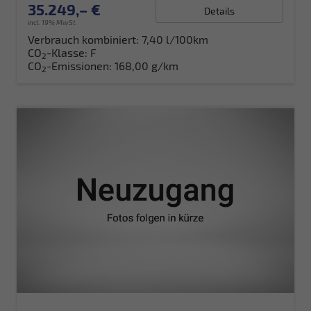
35.249,– €
Details
incl. 19% MwSt.
Verbrauch kombiniert:
7,40 l/100km
CO
-Klasse:
F
2
CO
-Emissionen:
168,00 g/km
2