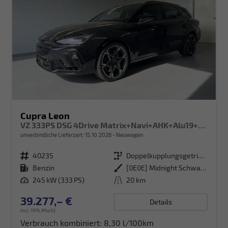
Cupra Leon
VZ 333PS DSG 4Drive Matrix+Navi+AHK+Alu19+Sitzheiz+IntelligentDrive+GV4
unverbindliche Lieferzeit:
15.10.2026
Neuwagen
Fahrzeugnr.
40235
Getriebe
Doppelkupplungsgetriebe (DSG)
Kraftstoff
Benzin
Außenfarbe
[0E0E] Midnight Schwarz Metallic
Leistung
245 kW (333 PS)
Kilometerstand
20 km
39.277,– €
Details
incl. 19% MwSt.
Verbrauch kombiniert:
8,30 l/100km