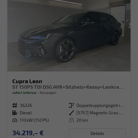
Cupra Leon
ST 150PS TDI DSG AHK+Sitzheiz+Kessy+Lenkradheiz+eHeck+Kamera+Alu18
sofort lieferbar
Neuwagen
Fahrzeugnr.
36226
Getriebe
Doppelkupplungsgetriebe (DSG)
Kraftstoff
Diesel
Außenfarbe
[S7S7] Magnetic Grau Metallic
Leistung
110 kW (150 PS)
Kilometerstand
20 km
34.219,– €
Details