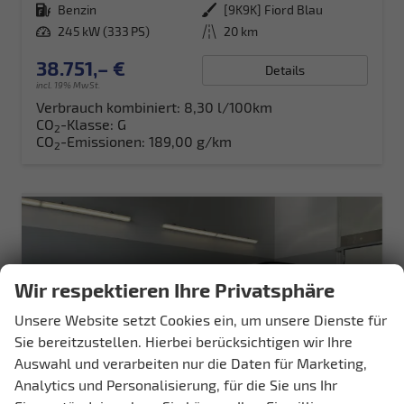
Kraftstoff
Benzin
Außenfarbe
[9K9K] Fiord Blau
Leistung
245 kW (333 PS)
Kilometerstand
20 km
38.751,– €
Details
incl. 19% MwSt.
Verbrauch kombiniert:
8,30 l/100km
CO
-Klasse:
G
2
CO
-Emissionen:
189,00 g/km
2
Wir respektieren Ihre Privatsphäre
Unsere Website setzt Cookies ein, um unsere Dienste für
Sie bereitzustellen. Hierbei berücksichtigen wir Ihre
Auswahl und verarbeiten nur die Daten für Marketing,
Analytics und Personalisierung, für die Sie uns Ihr