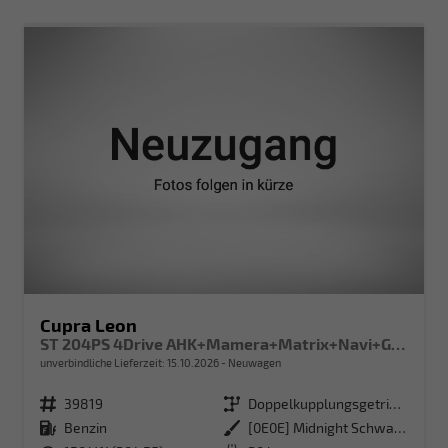
Cupra Leon
ST 204PS 4Drive AHK+Mamera+Matrix+Navi+GV4+Kessy+Parklenk+Alarm
unverbindliche Lieferzeit:
15.10.2026
Neuwagen
Fahrzeugnr.
39819
Getriebe
Doppelkupplungsgetriebe (DSG)
Kraftstoff
Benzin
Außenfarbe
[0E0E] Midnight Schwarz Metallic