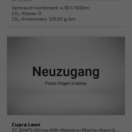
incl. 19% MwSt.
Verbrauch kombiniert:
4,90 l/100km
CO
-Klasse:
D
2
CO
-Emissionen:
129,00 g/km
2
Cupra Leon
ST 204PS 4Drive AHK+Mamera+Matrix+Navi+GV4+Kessy+Parklenk+Alarm