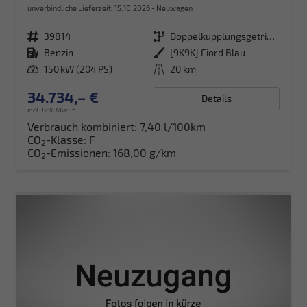
unverbindliche Lieferzeit:
15.10.2026
Neuwagen
Fahrzeugnr.
39814
Getriebe
Doppelkupplungsgetriebe (DSG)
Kraftstoff
Benzin
Außenfarbe
[9K9K] Fiord Blau
Leistung
150 kW (204 PS)
Kilometerstand
20 km
34.734,– €
Details
incl. 19% MwSt.
Verbrauch kombiniert:
7,40 l/100km
CO
-Klasse:
F
2
CO
-Emissionen:
168,00 g/km
2