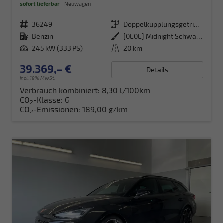
sofort lieferbar
Neuwagen
Fahrzeugnr.
36249
Getriebe
Doppelkupplungsgetriebe (DSG)
Kraftstoff
Benzin
Außenfarbe
[0E0E] Midnight Schwarz Metallic
Leistung
245 kW (333 PS)
Kilometerstand
20 km
39.369,– €
Details
incl. 19% MwSt.
Verbrauch kombiniert:
8,30 l/100km
CO
-Klasse:
G
2
CO
-Emissionen:
189,00 g/km
2