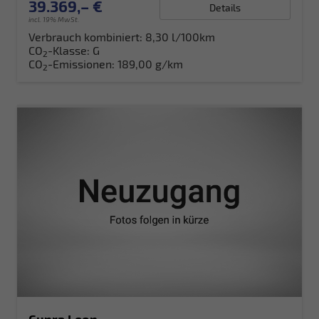
39.369,– €
Details
incl. 19% MwSt.
Verbrauch kombiniert:
8,30 l/100km
CO
-Klasse:
G
2
CO
-Emissionen:
189,00 g/km
2