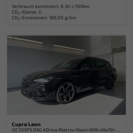
Verbrauch kombiniert:
8,30 l/100km
CO
-Klasse:
G
2
CO
-Emissionen:
189,00 g/km
2
Cupra Leon
VZ 333PS DSG 4Drive Matrix+Navi+AHK+Alu19+Sitzheiz+IntelligentDrive