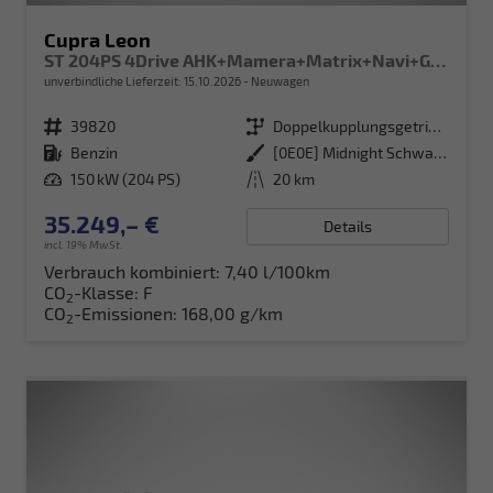
Cupra Leon
ST 204PS 4Drive AHK+Mamera+Matrix+Navi+GV4+Kessy+Parklenk+Alarm
unverbindliche Lieferzeit:
15.10.2026
Neuwagen
Fahrzeugnr.
39820
Getriebe
Doppelkupplungsgetriebe (DSG)
Kraftstoff
Benzin
Außenfarbe
[0E0E] Midnight Schwarz Metallic
Leistung
150 kW (204 PS)
Kilometerstand
20 km
35.249,– €
Details
incl. 19% MwSt.
Verbrauch kombiniert:
7,40 l/100km
CO
-Klasse:
F
2
CO
-Emissionen:
168,00 g/km
2