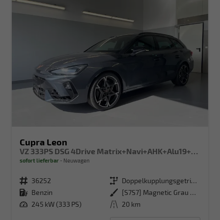
Cupra Leon
VZ 333PS DSG 4Drive Matrix+Navi+AHK+Alu19+Sitzheiz+IntelligentDrive
sofort lieferbar
Neuwagen
Fahrzeugnr.
36252
Getriebe
Doppelkupplungsgetriebe (DSG)
Kraftstoff
Benzin
Außenfarbe
[S7S7] Magnetic Grau Metallic
Leistung
245 kW (333 PS)
Kilometerstand
20 km