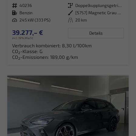
Fahrzeugnr.
40236
Getriebe
Doppelkupplungsgetriebe (DSG)
Kraftstoff
Benzin
Außenfarbe
[S7S7] Magnetic Grau Metallic
Leistung
245 kW (333 PS)
Kilometerstand
20 km
39.277,– €
Details
incl. 19% MwSt.
Verbrauch kombiniert:
8,30 l/100km
CO
-Klasse:
G
2
CO
-Emissionen:
189,00 g/km
2