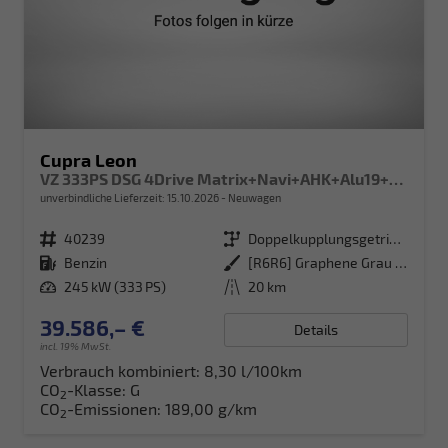
Cupra Leon
VZ 333PS DSG 4Drive Matrix+Navi+AHK+Alu19+Sitzheiz+IntelligentDrive+GV4
unverbindliche Lieferzeit:
15.10.2026
Neuwagen
Fahrzeugnr.
40239
Getriebe
Doppelkupplungsgetriebe (DSG)
Kraftstoff
Benzin
Außenfarbe
[R6R6] Graphene Grau Metallic
Leistung
245 kW (333 PS)
Kilometerstand
20 km
39.586,– €
Details
incl. 19% MwSt.
Verbrauch kombiniert:
8,30 l/100km
CO
-Klasse:
G
2
CO
-Emissionen:
189,00 g/km
2