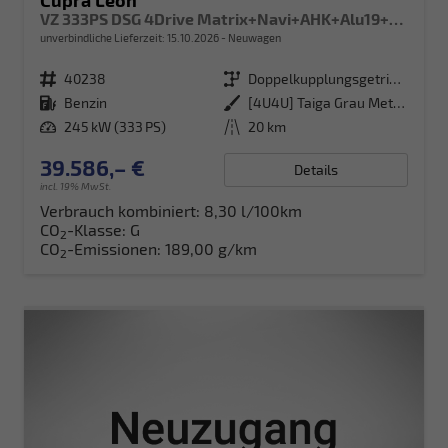
Cupra Leon
VZ 333PS DSG 4Drive Matrix+Navi+AHK+Alu19+Sitzheiz+IntelligentDrive+GV4
unverbindliche Lieferzeit:
15.10.2026
Neuwagen
Fahrzeugnr.
40238
Getriebe
Doppelkupplungsgetriebe (DSG)
Kraftstoff
Benzin
Außenfarbe
[4U4U] Taiga Grau Metallic
Leistung
245 kW (333 PS)
Kilometerstand
20 km
39.586,– €
Details
incl. 19% MwSt.
Verbrauch kombiniert:
8,30 l/100km
CO
-Klasse:
G
2
CO
-Emissionen:
189,00 g/km
2