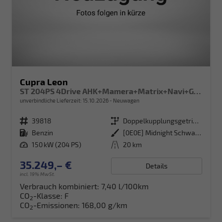
Cupra Leon
ST 204PS 4Drive AHK+Mamera+Matrix+Navi+GV4+Kessy+Parklenk+Alarm
unverbindliche Lieferzeit:
15.10.2026
Neuwagen
Fahrzeugnr.
39818
Getriebe
Doppelkupplungsgetriebe (DSG)
Kraftstoff
Benzin
Außenfarbe
[0E0E] Midnight Schwarz Metallic
Leistung
150 kW (204 PS)
Kilometerstand
20 km
35.249,– €
Details
incl. 19% MwSt.
Verbrauch kombiniert:
7,40 l/100km
CO
-Klasse:
F
2
CO
-Emissionen:
168,00 g/km
2