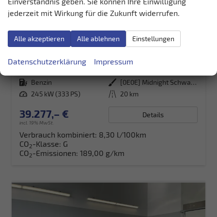
Einverständnis geben. Sie können Ihre Einwilligung
jederzeit mit Wirkung für die Zukunft widerrufen.
Cupra Leon
Alle akzeptieren
Alle ablehnen
Einstellungen
VZ 333PS DSG 4Drive Matrix+Navi+AHK+Alu19+Sitzheiz+IntelligentDrive+GV4
unverbindliche Lieferzeit:
15.10.2026
Neuwagen
Datenschutzerklärung
Impressum
Fahrzeugnr.
40234
Getriebe
Doppelkupplungsgetriebe (DSG)
Kraftstoff
Benzin
Außenfarbe
[0E0E] Midnight Schwarz Metallic
Leistung
245 kW (333 PS)
Kilometerstand
20 km
39.277,– €
Details
incl. 19% MwSt.
Verbrauch kombiniert:
8,30 l/100km
CO
-Klasse:
G
2
CO
-Emissionen:
189,00 g/km
2