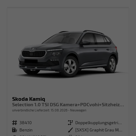
Skoda Kamiq
Selection 1.0 TSI DSG Kamera+PDCvohi+Sitzheizung+AppConnect+Sunset+Alu16
unverbindliche Lieferzeit:
15.08.2026
Neuwagen
Fahrzeugnr.
38410
Getriebe
Doppelkupplungsgetriebe (DSG)
Kraftstoff
Benzin
Außenfarbe
[5X5X] Graphit Grau Metallic