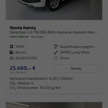
Skoda Kamiq
Selection 1.0 TSI DSG AHK+Kamera+Sunset+Kessy+AppConnect+Sitzheiz+Alu16+GV5
sofort lieferbar
Neuwagen
Fahrzeugnr.
36165
Getriebe
Doppelkupplungsgetriebe (DSG)
Kraftstoff
Benzin
Außenfarbe
[9P9P] Candy White
Leistung
85 kW (116 PS)
Kilometerstand
20 km
25.480,– €
Details
incl. 19% MwSt.
Verbrauch kombiniert:
6,20 l/100km
CO
-Klasse:
E
2
CO
-Emissionen:
141,00 g/km
2