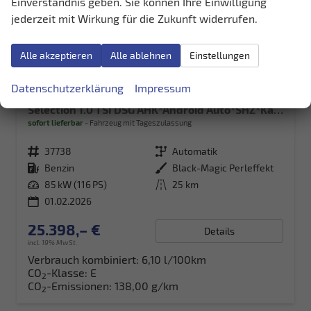
Einverständnis geben. Sie können Ihre Einwilligung
jederzeit mit Wirkung für die Zukunft widerrufen.
Alle akzeptieren
Alle ablehnen
Einstellungen
Datenschutzerklärung
Impressum
Skoda Kamiq
Selection 1.0 TSI DSG AHK*Android Auto*SHZ*Kamera*Keyless*2Z Klimaauto*
sofort lieferbar
Fahrzeug mit Tageszulassung
Fahrzeugnr.
37738
Getriebe
Automatik
Kraftstoff
Benzin
Außenfarbe
Black-Magic Perleffekt
Leistung
85 kW (116 PS)
Kilometerstand
25 km
01.02.2026
25.398,– €
Details
incl. 19% MwSt.
Verbrauch kombiniert:
6,10 l/100km
CO
-Klasse:
E
2
CO
-Emissionen:
138,00 g/km
2