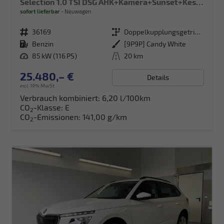
Selection 1.0 TSI DSG AHK+Kamera+Sunset+Kessy+AppConnect+Sitzheiz+Alu16+GV5
sofort lieferbar
Neuwagen
Fahrzeugnr.
36169
Getriebe
Doppelkupplungsgetriebe (DSG)
Kraftstoff
Benzin
Außenfarbe
[9P9P] Candy White
Leistung
85 kW (116 PS)
Kilometerstand
20 km
25.480,– €
Details
incl. 19% MwSt.
Verbrauch kombiniert:
6,20 l/100km
CO
-Klasse:
E
2
CO
-Emissionen:
141,00 g/km
2