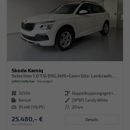
Skoda Kamiq
Selection 1.0 TSI DSG AHK+Cam+Sitz-Lenkradheiz+Sunset+Kessy+AppConnect+Alu16
sofort lieferbar
Neuwagen
Fahrzeugnr.
32594
Getriebe
Doppelkupplungsgetriebe (DSG)
Kraftstoff
Benzin
Außenfarbe
[9P9P] Candy White
Leistung
85 kW (116 PS)
Kilometerstand
20 km
25.480,– €
Details
incl. 19% MwSt.