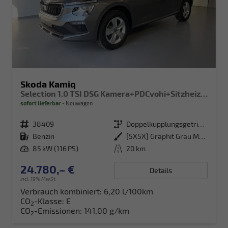
Skoda Kamiq
Selection 1.0 TSI DSG Kamera+PDCvohi+Sitzheizung+AppConnect+Sunset+Alu16
sofort lieferbar
Neuwagen
Fahrzeugnr.
38409
Getriebe
Doppelkupplungsgetriebe (DSG)
Kraftstoff
Benzin
Außenfarbe
[5X5X] Graphit Grau Metallic
Leistung
85 kW (116 PS)
Kilometerstand
20 km
24.780,– €
Details
incl. 19% MwSt.
Verbrauch kombiniert:
6,20 l/100km
CO
-Klasse:
E
2
CO
-Emissionen:
141,00 g/km
2