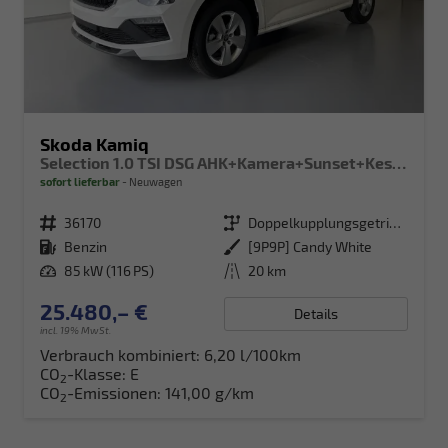
Skoda Kamiq
Selection 1.0 TSI DSG AHK+Kamera+Sunset+Kessy+AppConnect+Sitzheiz+Alu16+GV5
sofort lieferbar
Neuwagen
Fahrzeugnr.
36170
Getriebe
Doppelkupplungsgetriebe (DSG)
Kraftstoff
Benzin
Außenfarbe
[9P9P] Candy White
Leistung
85 kW (116 PS)
Kilometerstand
20 km
25.480,– €
Details
incl. 19% MwSt.
Verbrauch kombiniert:
6,20 l/100km
CO
-Klasse:
E
2
CO
-Emissionen:
141,00 g/km
2