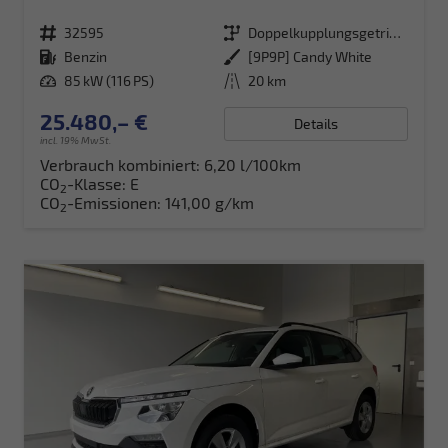
Fahrzeugnr.
32595
Getriebe
Doppelkupplungsgetriebe (DSG)
Kraftstoff
Benzin
Außenfarbe
[9P9P] Candy White
Leistung
85 kW (116 PS)
Kilometerstand
20 km
25.480,– €
Details
incl. 19% MwSt.
Verbrauch kombiniert:
6,20 l/100km
CO
-Klasse:
E
2
CO
-Emissionen:
141,00 g/km
2