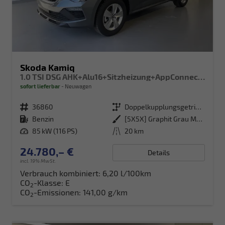
Skoda Kamiq
1.0 TSI DSG AHK+Alu16+Sitzheizung+AppConnect+GV5+LED+Nebel+Klima
sofort lieferbar
Neuwagen
Fahrzeugnr.
36860
Getriebe
Doppelkupplungsgetriebe (DSG)
Kraftstoff
Benzin
Außenfarbe
[5X5X] Graphit Grau Metallic
Leistung
85 kW (116 PS)
Kilometerstand
20 km
24.780,– €
Details
incl. 19% MwSt.
Verbrauch kombiniert:
6,20 l/100km
CO
-Klasse:
E
2
CO
-Emissionen:
141,00 g/km
2