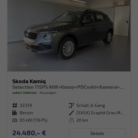
Skoda Kamiq
Selection 115PS AHK+Kessy+PDCvohi+Kamera+Climatronic+AppConnect+Sitzheizung
sofort lieferbar
Neuwagen
Fahrzeugnr.
32339
Getriebe
Schalt. 6-Gang
Kraftstoff
Benzin
Außenfarbe
[5X5X] Graphit Grau Metallic
Leistung
85 kW (116 PS)
Kilometerstand
20 km
24.480,– €
Details