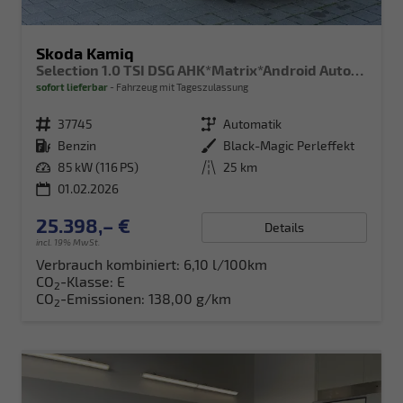
Skoda Kamiq
Selection 1.0 TSI DSG AHK*Matrix*Android Auto*SHZ*Kamera*Keyless*2Z Klimaauto*
sofort lieferbar
Fahrzeug mit Tageszulassung
Fahrzeugnr.
37745
Getriebe
Automatik
Kraftstoff
Benzin
Außenfarbe
Black-Magic Perleffekt
Leistung
85 kW (116 PS)
Kilometerstand
25 km
01.02.2026
25.398,– €
Details
incl. 19% MwSt.
Verbrauch kombiniert:
6,10 l/100km
CO
-Klasse:
E
2
CO
-Emissionen:
138,00 g/km
2