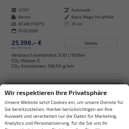
Fahrzeugnr.
37737
Getriebe
Automatik
Kraftstoff
Benzin
Außenfarbe
Black-Magic Perleffekt
Leistung
85 kW (116 PS)
Kilometerstand
25 km
01.02.2026
25.398,– €
Details
incl. 19% MwSt.
Verbrauch kombiniert:
6,10 l/100km
CO
-Klasse:
E
2
CO
-Emissionen:
138,00 g/km
2
Wir respektieren Ihre Privatsphäre
Unsere Website setzt Cookies ein, um unsere Dienste für
Sie bereitzustellen. Hierbei berücksichtigen wir Ihre
Auswahl und verarbeiten nur die Daten für Marketing,
Analytics und Personalisierung, für die Sie uns Ihr