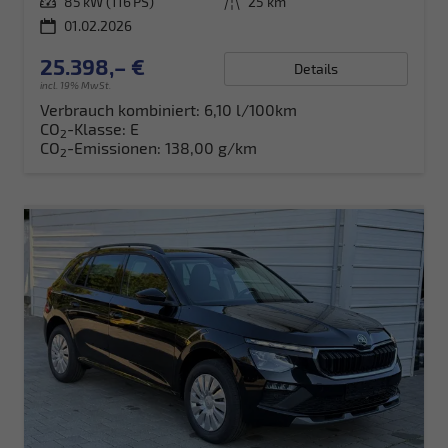
Leistung
85 kW (116 PS)
Kilometerstand
25 km
01.02.2026
25.398,– €
Details
incl. 19% MwSt.
Verbrauch kombiniert:
6,10 l/100km
CO
-Klasse:
E
2
CO
-Emissionen:
138,00 g/km
2