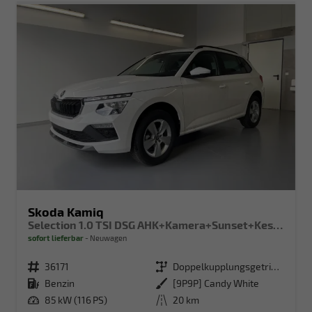
Skoda Kamiq
Selection 1.0 TSI DSG AHK+Kamera+Sunset+Kessy+AppConnect+Sitzheiz+Alu16+GV5
sofort lieferbar
Neuwagen
Fahrzeugnr.
36171
Getriebe
Doppelkupplungsgetriebe (DSG)
Kraftstoff
Benzin
Außenfarbe
[9P9P] Candy White
Leistung
85 kW (116 PS)
Kilometerstand
20 km