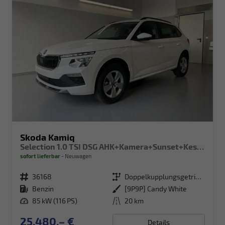
Skoda Kamiq
Selection 1.0 TSI DSG AHK+Kamera+Sunset+Kessy+AppConnect+Sitzheiz+Alu16+GV5
sofort lieferbar
Neuwagen
Fahrzeugnr.
36168
Getriebe
Doppelkupplungsgetriebe (DSG)
Kraftstoff
Benzin
Außenfarbe
[9P9P] Candy White
Leistung
85 kW (116 PS)
Kilometerstand
20 km
25.480,– €
Details