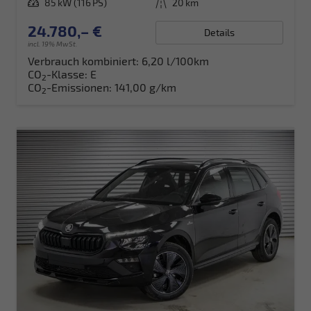
Leistung
85 kW (116 PS)
Kilometerstand
20 km
24.780,– €
Details
incl. 19% MwSt.
Verbrauch kombiniert:
6,20 l/100km
CO
-Klasse:
E
2
CO
-Emissionen:
141,00 g/km
2