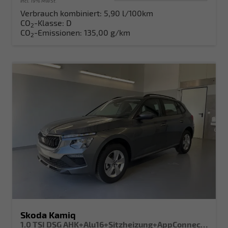
incl. 19% MwSt.
Verbrauch kombiniert:
5,90 l/100km
CO
-Klasse:
D
2
CO
-Emissionen:
135,00 g/km
2
Skoda Kamiq
1.0 TSI DSG AHK+Alu16+Sitzheizung+AppConnect+GV5+LED+Nebel+Klima