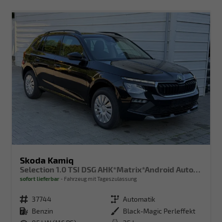
Skoda Kamiq
Selection 1.0 TSI DSG AHK*Matrix*Android Auto*SHZ*Kamera*Keyless*2Z Klimaauto*
sofort lieferbar
Fahrzeug mit Tageszulassung
Fahrzeugnr.
37744
Getriebe
Automatik
Kraftstoff
Benzin
Außenfarbe
Black-Magic Perleffekt