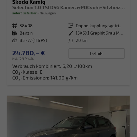
Skoda Kamiq
Selection 1.0 TSI DSG Kamera+PDCvohi+Sitzheizung+AppConnect+Sunset+Alu16
sofort lieferbar
Neuwagen
Fahrzeugnr.
38408
Getriebe
Doppelkupplungsgetriebe (DSG)
Kraftstoff
Benzin
Außenfarbe
[5X5X] Graphit Grau Metallic
Leistung
85 kW (116 PS)
Kilometerstand
20 km
24.780,– €
Details
incl. 19% MwSt.
Verbrauch kombiniert:
6,20 l/100km
CO
-Klasse:
E
2
CO
-Emissionen:
141,00 g/km
2