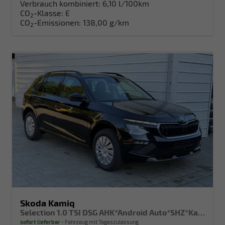
Verbrauch kombiniert:
6,10 l/100km
CO
-Klasse:
E
2
CO
-Emissionen:
138,00 g/km
2
Skoda Kamiq
Selection 1.0 TSI DSG AHK*Android Auto*SHZ*Kamera*Keyless*2Z Klimaauto*
sofort lieferbar
Fahrzeug mit Tageszulassung