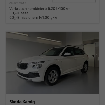
incl. 19% MwSt.
Verbrauch kombiniert:
6,20 l/100km
CO
-Klasse:
E
2
CO
-Emissionen:
141,00 g/km
2
Skoda Kamiq