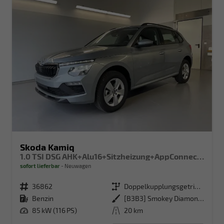
Skoda Kamiq
1.0 TSI DSG AHK+Alu16+Sitzheizung+AppConnect+GV5+LED+Nebel+Klima
sofort lieferbar
Neuwagen
Fahrzeugnr.
36862
Getriebe
Doppelkupplungsgetriebe (DSG)
Kraftstoff
Benzin
Außenfarbe
[B3B3] Smokey Diamond-Silber Metallic
Leistung
85 kW (116 PS)
Kilometerstand
20 km