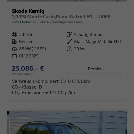
Skoda Kamiq
1,0 TSI Monte Carlo,Pano,MatrixLED - LAGER
sofort lieferbar
Fahrzeug mit Tageszulassung
Fahrzeugnr.
38446
Getriebe
Schaltgetriebe
Kraftstoff
Benzin
Außenfarbe
Black Magic Metallic (1Z)
Leistung
85 kW (116 PS)
Kilometerstand
20 km
01.12.2025
25.086,– €
Details
incl. 19% MwSt.
Verbrauch kombiniert:
5,40 l/100km
CO
-Klasse:
D
2
CO
-Emissionen:
123,00 g/km
2