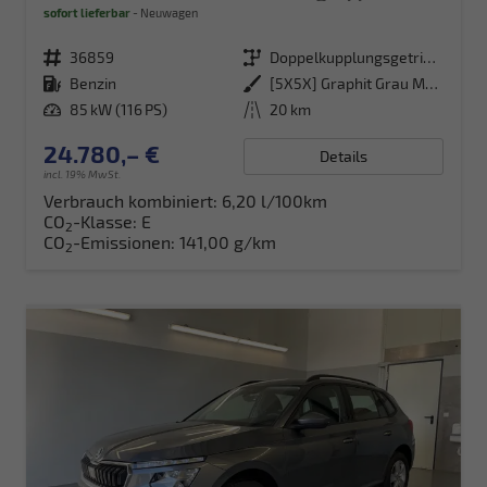
sofort lieferbar
Neuwagen
Fahrzeugnr.
36859
Getriebe
Doppelkupplungsgetriebe (DSG)
Kraftstoff
Benzin
Außenfarbe
[5X5X] Graphit Grau Metallic
Leistung
85 kW (116 PS)
Kilometerstand
20 km
24.780,– €
Details
incl. 19% MwSt.
Verbrauch kombiniert:
6,20 l/100km
CO
-Klasse:
E
2
CO
-Emissionen:
141,00 g/km
2