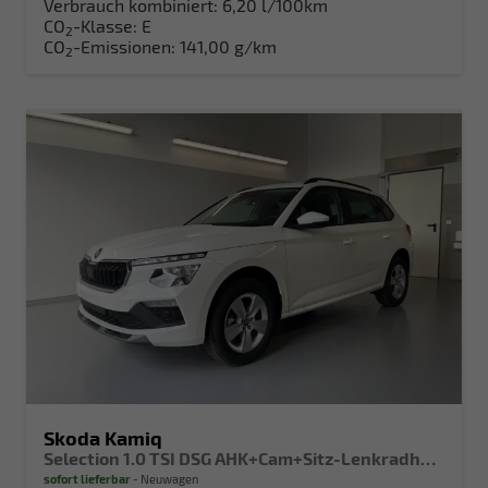
Verbrauch kombiniert:
6,20 l/100km
CO
-Klasse:
E
2
CO
-Emissionen:
141,00 g/km
2
Skoda Kamiq
Selection 1.0 TSI DSG AHK+Cam+Sitz-Lenkradheiz+Sunset+Kessy+AppConnect+Alu16
sofort lieferbar
Neuwagen