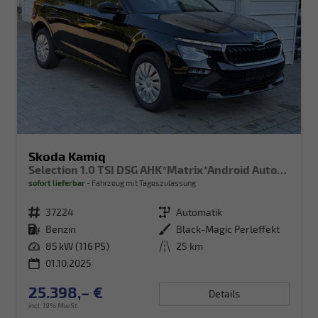
Skoda Kamiq
Selection 1.0 TSI DSG AHK*Matrix*Android Auto*SHZ*Kamera*Keyless*2Z Klimaauto*
sofort lieferbar
Fahrzeug mit Tageszulassung
Fahrzeugnr.
37224
Getriebe
Automatik
Kraftstoff
Benzin
Außenfarbe
Black-Magic Perleffekt
Leistung
85 kW (116 PS)
Kilometerstand
25 km
01.10.2025
25.398,– €
Details
incl. 19% MwSt.