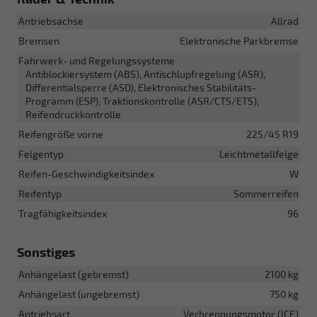
Antriebsachse
Allrad
Bremsen
Elektronische Parkbremse
Fahrwerk- und Regelungssysteme
Antiblockiersystem (ABS), Antischlupfregelung (ASR),
Differentialsperre (ASD), Elektronisches Stabilitäts-
Programm (ESP), Traktionskontrolle (ASR/CTS/ETS),
Reifendruckkontrolle
Reifengröße vorne
225/45 R19
Felgentyp
Leichtmetallfelge
Reifen-Geschwindigkeitsindex
W
Reifentyp
Sommerreifen
Tragfähigkeitsindex
96
Sonstiges
Anhängelast (gebremst)
2100 kg
Anhängelast (ungebremst)
750 kg
Antriebsart
Verbrennungsmotor (ICE)