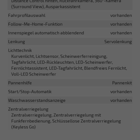
Distance Control hinten, Rückfahrkamera, 360°-Kamera
(Surround View), Ausparkassistent
Fahrprofilauswahl
vorhanden
Follow-Me-Home-Funktion
vorhanden
Innenspiegel automatisch abblendend
vorhanden
Lenkung
Servolenkung
Lichttechnik
Kurvenlicht, Lichtsensor, Scheinwerferreinigung,
Tagfahrlicht, LED-Rückleuchten, LED-Scheinwerfer,
Fernlichtassistent, LED-Tagfahrlicht, Blendfreies Fernlicht,
Voll-LED Scheinwerfer
Pannenhilfe
Pannenkit
Start/Stop-Automatik
vorhanden
Waschwasserstandsanzeige
vorhanden
Zentralverriegelung
Zentralverriegelung, Zentralverriegelung mit
Funkfernbedienung, Schlüssellose Zentralverriegelung
(Keyless Go)