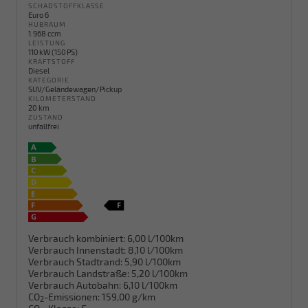
SCHADSTOFFKLASSE
Euro 6
HUBRAUM
1.968 ccm
LEISTUNG
110 kW (150 PS)
KRAFTSTOFF
Diesel
KATEGORIE
SUV/Geländewagen/Pickup
KILOMETERSTAND
20 km
ZUSTAND
unfallfrei
Verbrauch kombiniert:
6,00 l/100km
Verbrauch Innenstadt:
8,10 l/100km
Verbrauch Stadtrand:
5,90 l/100km
Verbrauch Landstraße:
5,20 l/100km
Verbrauch Autobahn:
6,10 l/100km
CO
-Emissionen:
159,00 g/km
2