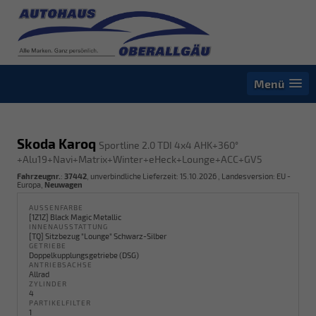
Menü
Skoda Karoq
Sportline 2.0 TDI 4x4 AHK+360°
+Alu19+Navi+Matrix+Winter+eHeck+Lounge+ACC+GV5
Fahrzeugnr.
:
37442
, unverbindliche Lieferzeit:
15.10.2026
, Landesversion: EU -
Europa,
Neuwagen
AUSSENFARBE
[1Z1Z] Black Magic Metallic
INNENAUSSTATTUNG
[TQ] Sitzbezug "Lounge" Schwarz-Silber
GETRIEBE
Doppelkupplungsgetriebe (DSG)
ANTRIEBSACHSE
Allrad
ZYLINDER
4
PARTIKELFILTER
1