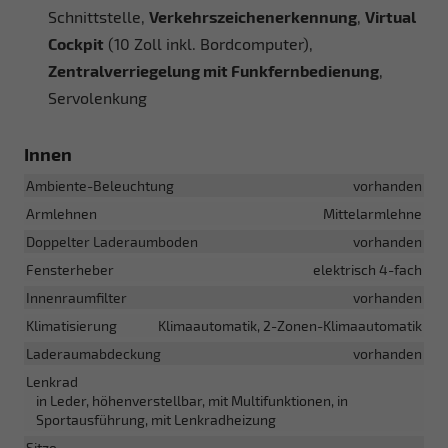
Schnittstelle,
Verkehrszeichenerkennung
,
Virtual
Cockpit
(10 Zoll inkl. Bordcomputer),
Zentralverriegelung mit Funkfernbedienung
,
Servolenkung
Innen
Ambiente-Beleuchtung
vorhanden
Armlehnen
Mittelarmlehne
Doppelter Laderaumboden
vorhanden
Fensterheber
elektrisch 4-fach
Innenraumfilter
vorhanden
Klimatisierung
Klimaautomatik, 2-Zonen-Klimaautomatik
Laderaumabdeckung
vorhanden
Lenkrad
in Leder, höhenverstellbar, mit Multifunktionen, in
Sportausführung, mit Lenkradheizung
Sitze