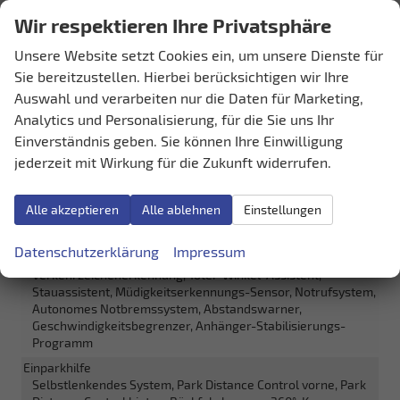
Uhr & Drehzahlmesser
vorhanden
Wir respektieren Ihre Privatsphäre
Volldigitales Kombiinstrument (Virtual Cockpit)
vorhanden
Unsere Website setzt Cookies ein, um unsere Dienste für
Sie bereitzustellen. Hierbei berücksichtigen wir Ihre
Sicherheit & Assistenz
Auswahl und verarbeiten nur die Daten für Marketing,
Airbags
Analytics und Personalisierung, für die Sie uns Ihr
Airbag, Fenster-/Kopfairbags Vorne, Beifahrerairbag
Einverständnis geben. Sie können Ihre Einwilligung
abschaltbar, Seitenairbags Vorne, Beifahrerairbag,
jederzeit mit Wirkung für die Zukunft widerrufen.
Fenster-/Kopfairbags Hinten
Assistenzsysteme
Regensensor, Tempomat, Notbremsassistent (City-Safety),
Alle akzeptieren
Alle ablehnen
Einstellungen
Berganfahrassistent, Spurhalteassistent,
Spurwechselassistent, Fußgängererkennung,
Datenschutzerklärung
Impressum
Abstandstempomat adaptiv (ACC),
Verkehrzeichenerkennung, Toter-Winkel-Assistent,
Stauassistent, Müdigkeitserkennungs-Sensor, Notrufsystem,
Autonomes Notbremssystem, Abstandswarner,
Geschwindigkeitsbegrenzer, Anhänger-Stabilisierungs-
Programm
Einparkhilfe
Selbstlenkendes System, Park Distance Control vorne, Park