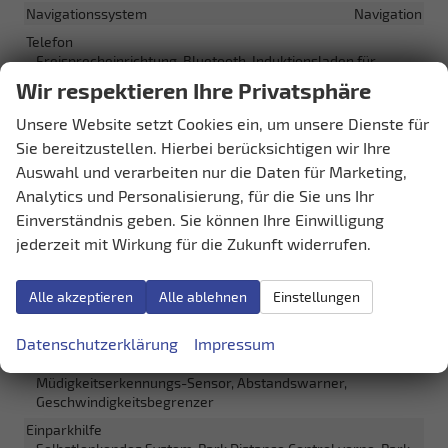
Navigationssystem
Navigation
Telefon
Freisprecheinrichtung, Bluetooth, Induktionsladen für
Smartphones
Wir respektieren Ihre Privatsphäre
Uhr & Drehzahlmesser
vorhanden
Unsere Website setzt Cookies ein, um unsere Dienste für
Volldigitales Kombiinstrument (Virtual Cockpit)
vorhanden
Sie bereitzustellen. Hierbei berücksichtigen wir Ihre
Auswahl und verarbeiten nur die Daten für Marketing,
Sicherheit & Assistenz
Analytics und Personalisierung, für die Sie uns Ihr
Einverständnis geben. Sie können Ihre Einwilligung
Airbags
Airbag, Fenster-/Kopfairbags Vorne, Beifahrerairbag
jederzeit mit Wirkung für die Zukunft widerrufen.
abschaltbar, Seitenairbags Vorne, Beifahrerairbag
Assistenzsysteme
Alle akzeptieren
Alle ablehnen
Einstellungen
Regensensor, Tempomat, Notbremsassistent (City-Safety),
Berganfahrassistent, Spurhalteassistent,
Datenschutzerklärung
Impressum
Spurwechselassistent, Abstandstempomat adaptiv (ACC),
Verkehrzeichenerkennung, Toter-Winkel-Assistent,
Müdigkeitserkennungs-Sensor, Abstandswarner,
Geschwindigkeitsbegrenzer
Einparkhilfe