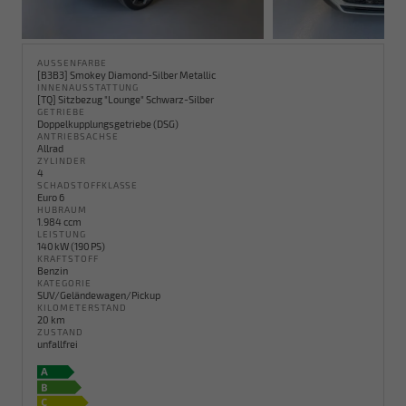
AUSSENFARBE
[B3B3] Smokey Diamond-Silber Metallic
INNENAUSSTATTUNG
[TQ] Sitzbezug "Lounge" Schwarz-Silber
GETRIEBE
Doppelkupplungsgetriebe (DSG)
ANTRIEBSACHSE
Allrad
ZYLINDER
4
SCHADSTOFFKLASSE
Euro 6
HUBRAUM
1.984 ccm
LEISTUNG
140 kW (190 PS)
KRAFTSTOFF
Benzin
KATEGORIE
SUV/Geländewagen/Pickup
KILOMETERSTAND
20 km
ZUSTAND
unfallfrei