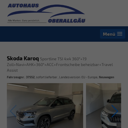
Menü
Skoda Karoq
Sportline TSI 4x4 360°+19
Zoll+Navi+AHK+360°+ACC+Frontscheibe beheizbar+Travel
Assist
Fahrzeugnr.
:
37552
,
sofort lieferbar
, Landesversion: EU - Europa,
Neuwagen