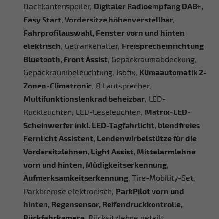
Dachkantenspoiler,
Digitaler Radioempfang DAB+,
Easy Start, Vordersitze höhenverstellbar,
Fahrprofilauswahl, Fenster vorn und hinten
elektrisch
, Getränkehalter,
Freisprecheinrichtung
Bluetooth, Front Assist
, Gepäckraumabdeckung,
Gepäckraumbeleuchtung, Isofix,
Klimaautomatik 2-
Zonen-Climatronic
, 8 Lautsprecher,
Multifunktionslenkrad beheizbar
, LED-
Rückleuchten, LED-Leseleuchten,
Matrix-LED-
Scheinwerfer inkl. LED-Tagfahrlicht, blendfreies
Fernlicht Assistent, Lendenwirbelstütze für die
Vordersitzlehnen, Light Assist, Mittelarmlehne
vorn und hinten, Müdigkeitserkennung,
Aufmerksamkeitserkennung
, Tire-Mobility-Set,
Parkbremse elektronisch,
ParkPilot vorn und
hinten, Regensensor, Reifendruckkontrolle,
Rückfahrkamera
, Rücksitzlehne geteilt