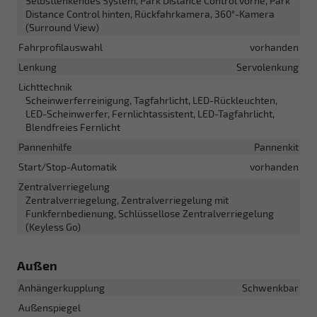
Selbstlenkendes System, Park Distance Control vorne, Park
Distance Control hinten, Rückfahrkamera, 360°-Kamera
(Surround View)
Fahrprofilauswahl
vorhanden
Lenkung
Servolenkung
Lichttechnik
Scheinwerferreinigung, Tagfahrlicht, LED-Rückleuchten,
LED-Scheinwerfer, Fernlichtassistent, LED-Tagfahrlicht,
Blendfreies Fernlicht
Pannenhilfe
Pannenkit
Start/Stop-Automatik
vorhanden
Zentralverriegelung
Zentralverriegelung, Zentralverriegelung mit
Funkfernbedienung, Schlüssellose Zentralverriegelung
(Keyless Go)
Außen
Anhängerkupplung
Schwenkbar
Außenspiegel