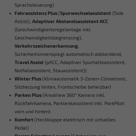
Sprachsteuerung)
Fahrassistenz Plus
(
Spurwechselassistent
(Side
Assist),
Adaptiver Abstandsassistent ACC
(Geschwindigkeitsregelanlage inkl.
Geschwindigkeitsbegrenzung),
Verkehrszeichenerkennung
,
Sicherheitsinnenspiegl automatisch abblendend,
Travel Assist
(pACC, Adaptiver Spurhalteassistent,
Notfallassistent, Stauassistent))
Winter Plus
(Klimaautomatik 3-Zonen-Climatronic,
Sitzheizung hinten, Frontscheibe beheizbar)
Parken Plus
(AreaView 360° Kamera inkl.
Rückfahrkamera, Parklenkassistent inkl. ParkPilot
vorn und hinten)
Komfort
(Heckklappe elektrisch mit virtuelles
Pedal)
Design Selection Lounge
(Sitzbezüge aus