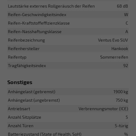
Lautstärke externes Rollgeräusch der Reifen
68 dB
Reifen-Geschwindigkeitsindex
W
Reifen-Kraftstoffeffizienzklasse
C
Reifen-Nasshaftungsklasse
A
Reifenbezeichnung
Ventus Evo SUV
Reifenhersteller
Hankook
Reifentyp
Sommerreifen
Tragfähigkeitsindex
92
Sonstiges
Anhängelast (gebremst)
1900 kg
Anhängelast (ungebremst)
750 kg
Antriebsart
Verbrennungsmotor (ICE)
Anzahl Sitzplätze
5
Anzahl Türen
5-türig
Batteriezustand (State of Health, SoH)
%