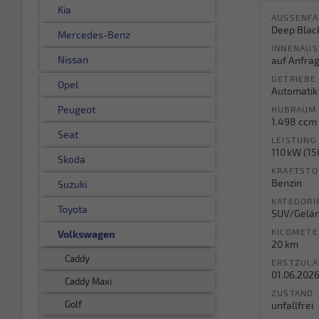
Kia
AUSSENFA
Deep Black
Mercedes-Benz
INNENAUS
Nissan
auf Anfra
GETRIEBE
Opel
Automatik
Peugeot
HUBRAUM
1.498 ccm
Seat
LEISTUNG
110 kW (15
Skoda
KRAFTSTO
Benzin
Suzuki
KATEGORI
Toyota
SUV/Gelä
KILOMETE
Volkswagen
20 km
Caddy
ERSTZUL
01.06.202
Caddy Maxi
ZUSTAND
Golf
unfallfrei