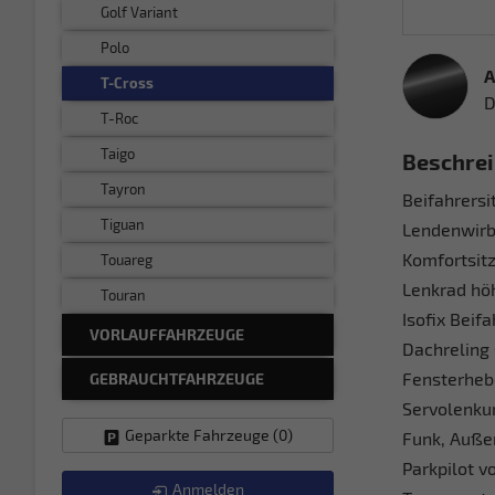
Golf Variant
Polo
A
T-Cross
D
T-Roc
Taigo
Beschre
Tayron
Beifahrersi
Tiguan
Lendenwirbe
Komfortsit
Touareg
Lenkrad höh
Touran
Isofix Beif
VORLAUFFAHRZEUGE
Dachreling 
Fensterhebe
GEBRAUCHTFAHRZEUGE
Servolenkun
Geparkte Fahrzeuge (
0
)
Funk, Außen
Parkpilot v
Anmelden