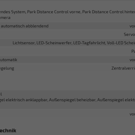
ndes System, Park Distance Control vorne, Park Distance Control hinte
amera
l automatisch abblendend
vo
Servo
Lichtsensor, LED-Scheinwerfer, LED-Tagfahrlicht, Voll-LED Sche
P
Automatik
vo
egelung
Zentralverr
l
el elektrisch anklappbar, Außenspiegel beheizbar, Außenspiegel elekt
vo
echnik