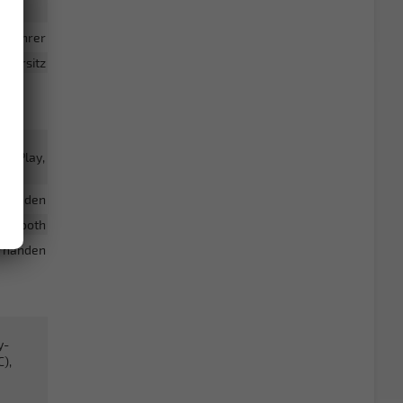
Fahrer
hrersitz
CarPlay,
rhanden
luetooth
rhanden
y-
),