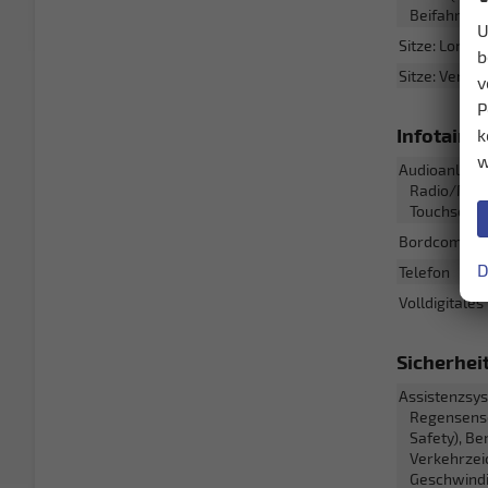
Beifahrersi
U
Sitze: Lordo
b
Sitze: Verste
v
P
Infotain
k
w
Audioanlage
Radio/MP3-P
Touchscre
Bordcomput
D
Telefon
Volldigitales
Sicherhei
Assistenzsy
Regensenso
Safety), B
Verkehrzei
Geschwindi