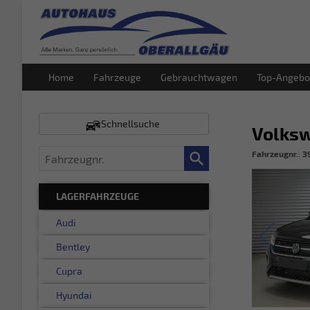
Home
Fahrzeuge
Gebrauchtwagen
Top-Angebo
Schnellsuche
Volks
Fahrzeugnr.
Fahrzeugnr.
:
3
LAGERFAHRZEUGE
Audi
Bentley
Cupra
Hyundai