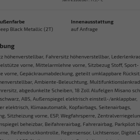
ußenfarbe
Innenausstattung
eep Black Metallic (2T)
auf Anfrage
ibung
tz höhenverstellbar, Fahrersitz höhenverstellbar, Lederlenkra
lstütze vorne, Mittelarmlehne vorne, Sitzbezug Stoff, Sport-
ze vorne, Gepäckraumabdeckung, geteilt umklappbare Rücksit
enverstellbar, Ambiente-Beleuchtung, Multifunktionslenkrad, 
ahrersitz, abgedunkelte Scheiben, 18 Zoll Alufelgen Misano sc
schwarz, ABS, Außenspiegel elektrisch einstell-/anklappbar,
r elektrisch, Klimaautomatik, Kopfairbags, Seitenairbags,
g, Sitzheizung vorne, ESP, Wegfahrsperre, Zentralverriegelun
spiegel beheizbar, Beifahrerairbag, Fahrerairbag, Parkpilot h
orne, Reifendruckkontrolle, Regensensor, Lichtsensor, Digital C