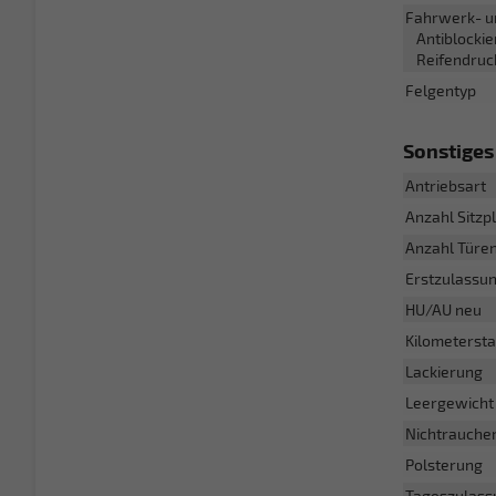
Fahrwerk- u
Antiblockie
Reifendruc
Felgentyp
Sonstiges
Antriebsart
Anzahl Sitzp
Anzahl Türe
Erstzulassu
HU/AU neu
Kilometerst
Lackierung
Leergewicht
Nichtrauche
Polsterung
Tageszulass