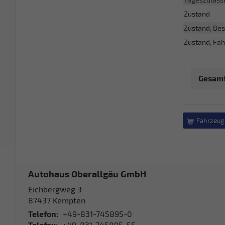
Zustand
Zustand, Bes
Zustand, Fah
Gesamt
Fahrzeug 
Autohaus Oberallgäu GmbH
Eichbergweg 3
87437
Kempten
Telefon:
+49-831-745895-0
Telefax:
+49-831-745895-55