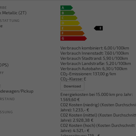
RBE
 Metallic (2T)
STATTUNG
ge
Verbrauch kombiniert:
6,00 l/100km
Verbrauch Innenstadt:
7,60 l/100km
Verbrauch Stadtrand:
5,90 l/100km
Verbrauch Landstraße:
5,20 l/100km
0 PS)
Verbrauch Autobahn:
6,30 l/100km
FF
CO
-Emissionen:
137,00 g/km
2
CO
-Klasse:
E
2
E
Download
ndewagen/Pickup
Energiekosten bei 15.000 km pro Jahr:
RSTAND
1.569,60 €
CO2 Kosten (niedrig)
(Kosten Durchschni
:
1.233,- €
Jahre)
ASSUNG
CO2 Kosten (mittel)
(Kosten Durchschnitt
6
:
2.928,38 €
Jahre)
CO2 Kosten (hoch)
(Kosten Durchschnitt 
:
4.521,- €
Jahre)
Jahressteuer:
119,- €