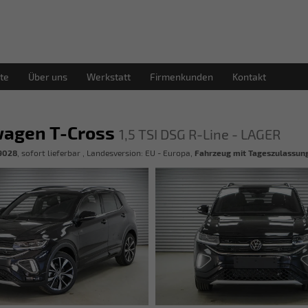
te
Über uns
Werkstatt
Firmenkunden
Kontakt
wagen T-Cross
1,5 TSI DSG R-Line - LAGER
9028
,
sofort lieferbar
, Landesversion: EU - Europa,
Fahrzeug mit Tageszulassun