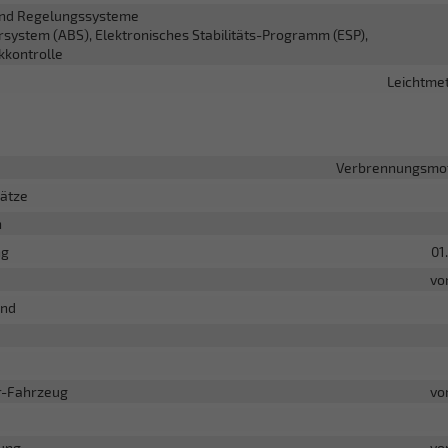
nd Regelungssysteme
rsystem (ABS), Elektronisches Stabilitäts-Programm (ESP),
kkontrolle
Leichtmet
Verbrennungsmot
lätze
n
ng
01
vo
and
r-Fahrzeug
vo
ung
vo