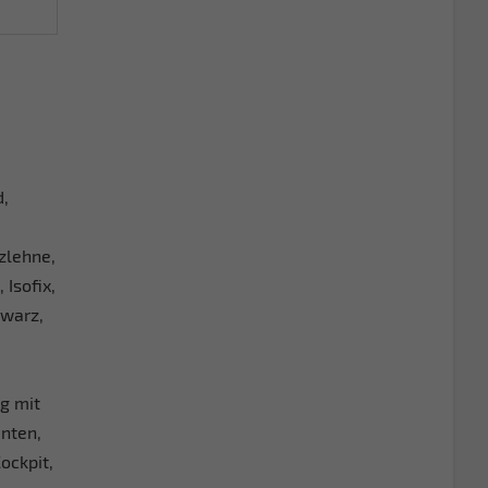
d,
zlehne,
Isofix,
hwarz,
g mit
inten,
ockpit,