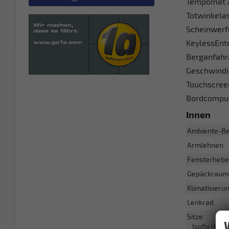
Tempomat A
Totwinkelas
Scheinwerfe
KeylessEntr
Berganfahr
Geschwindig
Touchscreen
Bordcomput
Innen
Ambiente-Be
Armlehnen
Fensterhebe
Gepäckraum
Klimatisieru
Lenkrad
Sitze
Isofix (Kin