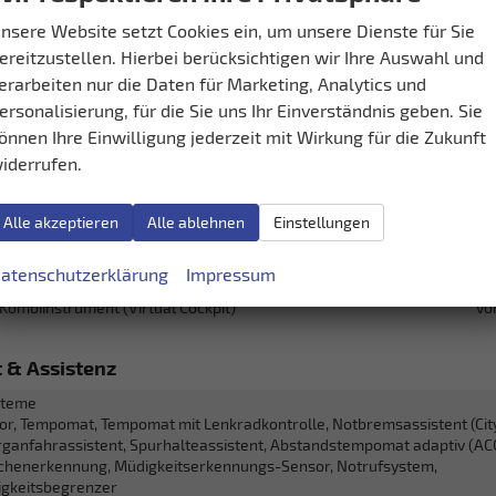
tz
nsere Website setzt Cookies ein, um unsere Dienste für Sie
senstütze
ereitzustellen. Hierbei berücksichtigen wir Ihre Auswahl und
llbarkeit
Höhenverstellbarer Fa
erarbeiten nur die Daten für Marketing, Analytics und
ersonalisierung, für die Sie uns Ihr Einverständnis geben. Sie
ment & Kommunikation
önnen Ihre Einwilligung jederzeit mit Wirkung für die Zukunft
iderrufen.
layer, Radio, Schnittstelle USB, Digitalradio DAB, Android Auto, Apple 
en
Alle akzeptieren
Alle ablehnen
Einstellungen
er
vo
atenschutzerklärung
Impressum
Freisprecheinrichtung, B
 Kombiinstrument (Virtual Cockpit)
vo
t & Assistenz
steme
r, Tempomat, Tempomat mit Lenkradkontrolle, Notbremsassistent (Cit
erganfahrassistent, Spurhalteassistent, Abstandstempomat adaptiv (ACC
chenerkennung, Müdigkeitserkennungs-Sensor, Notrufsystem,
gkeitsbegrenzer