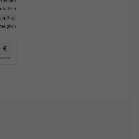
nfallfrei
gepflegt
tauglich
– €
papieren