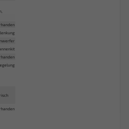
n,
rhanden
lenkung
inwerfer
annenkit
rhanden
iegelung
risch
rhanden