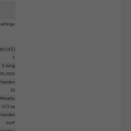
allfelge
or (ICE)
5
5-türig
.06.2026
rhanden
20
Metallic
1372 kg
rhanden
Stoff
rhanden