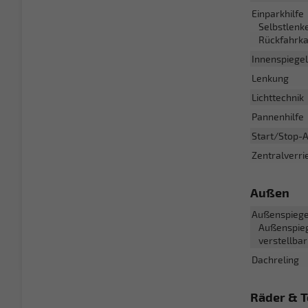
Einparkhilfe
Selbstlenke
Rückfahrk
Innenspiege
Lenkung
Lichttechnik
Pannenhilfe
Start/Stop-
Zentralverri
Außen
Außenspiege
Außenspieg
verstellbar
Dachreling
Räder & T