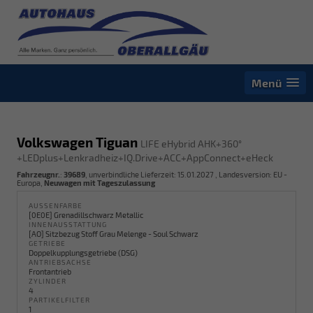
Menü
Volkswagen Tiguan
LIFE eHybrid AHK+360°
+LEDplus+Lenkradheiz+IQ.Drive+ACC+AppConnect+eHeck
Fahrzeugnr.
:
39689
, unverbindliche Lieferzeit:
15.01.2027
, Landesversion: EU -
Europa,
Neuwagen mit Tageszulassung
AUSSENFARBE
[0E0E] Grenadillschwarz Metallic
INNENAUSSTATTUNG
[AO] Sitzbezug Stoff Grau Melenge - Soul Schwarz
GETRIEBE
Doppelkupplungsgetriebe (DSG)
ANTRIEBSACHSE
Frontantrieb
ZYLINDER
4
PARTIKELFILTER
1