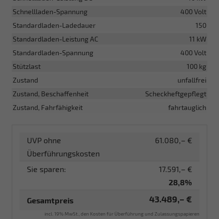
Schnellladen-Spannung
400 Volt
Standardladen-Ladedauer
150
Standardladen-Leistung AC
11 kW
Standardladen-Spannung
400 Volt
Stützlast
100 kg
Zustand
unfallfrei
Zustand, Beschaffenheit
Scheckheftgepflegt
Zustand, Fahrfähigkeit
fahrtauglich
UVP ohne
61.080,– €
Überführungskosten
Sie sparen:
17.591,– €
28,8%
43.489,– €
Gesamtpreis
incl. 19% MwSt., den Kosten für Überführung und Zulassungspapieren