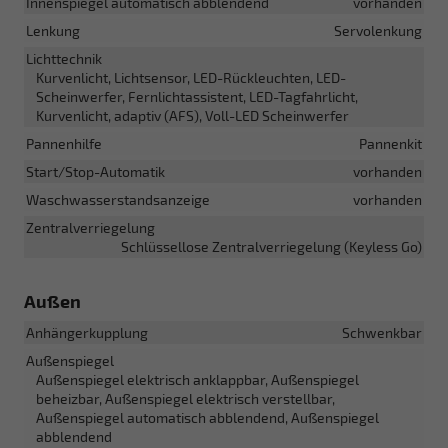
Innenspiegel automatisch abblendend
vorhanden
Lenkung
Servolenkung
Lichttechnik
Kurvenlicht, Lichtsensor, LED-Rückleuchten, LED-
Scheinwerfer, Fernlichtassistent, LED-Tagfahrlicht,
Kurvenlicht, adaptiv (AFS), Voll-LED Scheinwerfer
Pannenhilfe
Pannenkit
Start/Stop-Automatik
vorhanden
Waschwasserstandsanzeige
vorhanden
Zentralverriegelung
Schlüssellose Zentralverriegelung (Keyless Go)
Außen
Anhängerkupplung
Schwenkbar
Außenspiegel
Außenspiegel elektrisch anklappbar, Außenspiegel
beheizbar, Außenspiegel elektrisch verstellbar,
Außenspiegel automatisch abblendend, Außenspiegel
abblendend