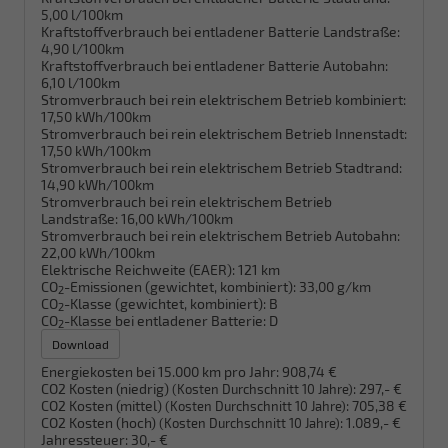
5,00 l/100km
Kraftstoffverbrauch bei entladener Batterie Landstraße:
4,90 l/100km
Kraftstoffverbrauch bei entladener Batterie Autobahn:
6,10 l/100km
Stromverbrauch bei rein elektrischem Betrieb kombiniert:
17,50 kWh/100km
Stromverbrauch bei rein elektrischem Betrieb Innenstadt:
17,50 kWh/100km
Stromverbrauch bei rein elektrischem Betrieb Stadtrand:
14,90 kWh/100km
Stromverbrauch bei rein elektrischem Betrieb
Landstraße:
16,00 kWh/100km
Stromverbrauch bei rein elektrischem Betrieb Autobahn:
22,00 kWh/100km
Elektrische Reichweite (EAER):
121 km
CO
-Emissionen (gewichtet, kombiniert):
33,00 g/km
2
CO
-Klasse (gewichtet, kombiniert):
B
2
CO
-Klasse bei entladener Batterie:
D
2
Download
Energiekosten bei 15.000 km pro Jahr:
908,74 €
CO2 Kosten (niedrig)
:
297,- €
(Kosten Durchschnitt 10 Jahre)
CO2 Kosten (mittel)
:
705,38 €
(Kosten Durchschnitt 10 Jahre)
CO2 Kosten (hoch)
:
1.089,- €
(Kosten Durchschnitt 10 Jahre)
Jahressteuer:
30,- €