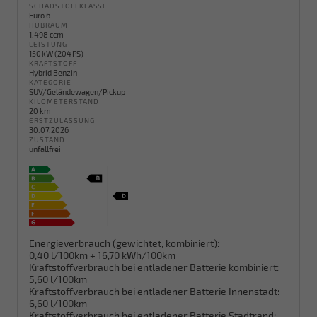
SCHADSTOFFKLASSE
Euro 6
HUBRAUM
1.498 ccm
LEISTUNG
150 kW (204 PS)
KRAFTSTOFF
Hybrid Benzin
KATEGORIE
SUV/Geländewagen/Pickup
KILOMETERSTAND
20 km
ERSTZULASSUNG
30.07.2026
ZUSTAND
unfallfrei
Energieverbrauch (gewichtet, kombiniert):
0,40 l/100km + 16,70 kWh/100km
Kraftstoffverbrauch bei entladener Batterie kombiniert:
5,60 l/100km
Kraftstoffverbrauch bei entladener Batterie Innenstadt:
6,60 l/100km
Kraftstoffverbrauch bei entladener Batterie Stadtrand: