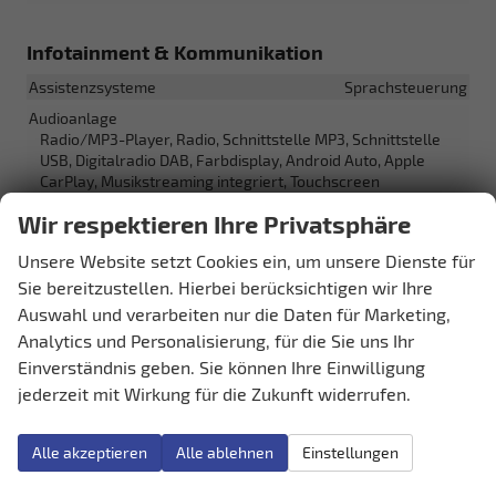
Infotainment & Kommunikation
Assistenzsysteme
Sprachsteuerung
Audioanlage
Radio/MP3-Player, Radio, Schnittstelle MP3, Schnittstelle
USB, Digitalradio DAB, Farbdisplay, Android Auto, Apple
CarPlay, Musikstreaming integriert, Touchscreen
Außentemperaturanzeige
vorhanden
Wir respektieren Ihre Privatsphäre
Bordcomputer
vorhanden
Unsere Website setzt Cookies ein, um unsere Dienste für
Internetanbindung
vorhanden
Sie bereitzustellen. Hierbei berücksichtigen wir Ihre
Navigationssystem
Navigation, Navigationsvorbereitung
Auswahl und verarbeiten nur die Daten für Marketing,
Telefon
Freisprecheinrichtung, Bluetooth
Analytics und Personalisierung, für die Sie uns Ihr
Einverständnis geben. Sie können Ihre Einwilligung
Uhr & Drehzahlmesser
vorhanden
jederzeit mit Wirkung für die Zukunft widerrufen.
Volldigitales Kombiinstrument (Virtual Cockpit)
vorhanden
Alle akzeptieren
Alle ablehnen
Einstellungen
Sicherheit & Assistenz
Airbags