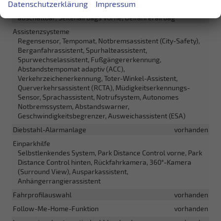
Datenschutzerklärung
Impressum
Airbag, Fenster-/Kopfairbags Vorne, Beifahrerairbag
abschaltbar, Seitenairbags Vorne, Beifahrerairbag
Assistenzsysteme
Regensensor, Tempomat, Notbremsassistent (City-Safety),
Berganfahrassistent, Spurhalteassistent,
Spurwechselassistent, Fußgängererkennung,
Abstandstempomat adaptiv (ACC),
Verkehrzeichenerkennung, Toter-Winkel-Assistent,
Querverkehrsassistent (RCTA), Müdigkeitserkennungs-
Sensor, Sprachassistent, Notrufsystem, Autonomes
Notbremssystem, Abstandswarner,
Geschwindigkeitsbegrenzer, Ausweichassistent (ESA)
Diebstahl-Alarmanlage
vorhanden
Einparkhilfe
Selbstlenkendes System, Park Distance Control vorne, Park
Distance Control hinten, Rückfahrkamera, 360°-Kamera
(Surround View), Ausparkassistent,
Anhängerrangierassistent
Fahrprofilauswahl
vorhanden
Follow-Me-Home-Funktion
vorhanden