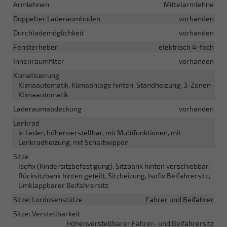
Armlehnen
Mittelarmlehne
Doppelter Laderaumboden
vorhanden
Durchlademöglichkeit
vorhanden
Fensterheber
elektrisch 4-fach
Innenraumfilter
vorhanden
Klimatisierung
Klimaautomatik, Klimaanlage hinten, Standheizung, 3-Zonen-
Klimaautomatik
Laderaumabdeckung
vorhanden
Lenkrad
in Leder, höhenverstellbar, mit Multifunktionen, mit
Lenkradheizung, mit Schaltwippen
Sitze
Isofix (Kindersitzbefestigung), Sitzbank hinten verschiebbar,
Rücksitzbank hinten geteilt, Sitzheizung, Isofix Beifahrersitz,
Umklappbarer Beifahrersitz
Sitze: Lordosenstütze
Fahrer und Beifahrer
Sitze: Verstellbarkeit
Höhenverstellbarer Fahrer- und Beifahrersitz