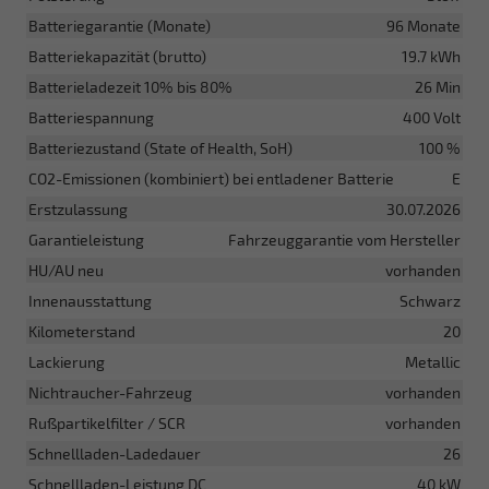
Batteriegarantie (Monate)
96 Monate
Batteriekapazität (brutto)
19.7 kWh
Batterieladezeit 10% bis 80%
26 Min
Batteriespannung
400 Volt
Batteriezustand (State of Health, SoH)
100 %
CO2-Emissionen (kombiniert) bei entladener Batterie
E
Erstzulassung
30.07.2026
Garantieleistung
Fahrzeuggarantie vom Hersteller
HU/AU neu
vorhanden
Innenausstattung
Schwarz
Kilometerstand
20
Lackierung
Metallic
Nichtraucher-Fahrzeug
vorhanden
Rußpartikelfilter / SCR
vorhanden
Schnellladen-Ladedauer
26
Schnellladen-Leistung DC
40 kW