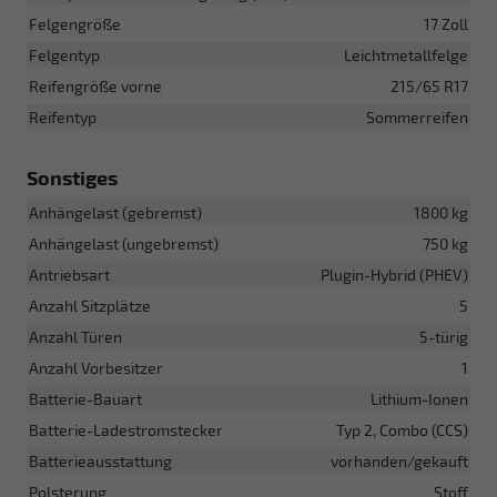
Felgengröße
17 Zoll
Felgentyp
Leichtmetallfelge
Reifengröße vorne
215/65 R17
Reifentyp
Sommerreifen
Sonstiges
Anhängelast (gebremst)
1800 kg
Anhängelast (ungebremst)
750 kg
Antriebsart
Plugin-Hybrid (PHEV)
Anzahl Sitzplätze
5
Anzahl Türen
5-türig
Anzahl Vorbesitzer
1
Batterie-Bauart
Lithium-Ionen
Batterie-Ladestromstecker
Typ 2, Combo (CCS)
Batterieausstattung
vorhanden/gekauft
Polsterung
Stoff