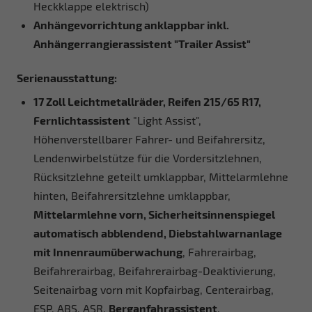
Heckklappe elektrisch)
Anhängevorrichtung anklappbar inkl.
Anhängerrangierassistent "Trailer Assist"
Serienausstattung:
17 Zoll Leichtmetallräder, Reifen 215/65 R17,
Fernlichtassistent
"Light Assist",
Höhenverstellbarer Fahrer- und Beifahrersitz,
Lendenwirbelstütze für die Vordersitzlehnen,
Rücksitzlehne geteilt umklappbar, Mittelarmlehne
hinten, Beifahrersitzlehne umklappbar,
Mittelarmlehne vorn, Sicherheitsinnenspiegel
automatisch abblendend, Diebstahlwarnanlage
mit Innenraumüberwachung
, Fahrerairbag,
Beifahrerairbag, Beifahrerairbag-Deaktivierung,
Seitenairbag vorn mit Kopfairbag, Centerairbag,
ESP, ABS, ASR,
Berganfahrassistent
,