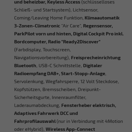
und beheizbar, Keyless Access
(schlüsselloses
Schließ- und Startsystem), Lichtsensor,
Coming/Leaving Home Funktion,
Klimaautomatik
3-Zonen-Climatronic
"Air Care",
Regensensor,
ParkPilot vorn und hinten, Digital Cockpit Pro inkl.
Bordcomputer, Radio
"Ready2Discover"
(Farbdisplay, Touchscreen,
Navigationsvorbereitung),
Freisprecheinrichtung
Bluetooth
, USB-C Schnittstelle,
Digitaler
Radioempfang DAB+, Start-Stopp-Anlage
,
Servolenkung, Wegfahrsperre, 12 Volt Steckdose,
Kopfstützen, Bremsscheiben, Dreipunkt-
Sicherheitsgurte, Innenraumfilter,
Laderaumabdeckung,
Fensterheber elektrisch,
Adaptives Fahrwerk DCC und
Fahrprofilauswahl
(nur in Verbindung mit 4Motion
oder eHybrid),
Wireless App-Connect