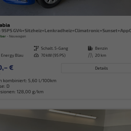
abia
rbar
Neuwagen
Getriebe
Schalt. 5-Gang
Kraftstoff
Benzin
 Energy Blau
Leistung
70 kW (95 PS)
Kilometerstand
20 km
0,– €
Details
.
h kombiniert:
5,60 l/100km
se:
D
sionen:
128,00 g/km