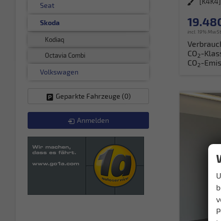
Außenfarbe
[K4K4]
Seat
19.48
Skoda
incl. 19% MwSt
Kodiaq
Verbrauc
CO
-Klas
Octavia Combi
2
CO
-Emis
2
Volkswagen
Geparkte Fahrzeuge (
0
)
Anmelden
U
b
v
P