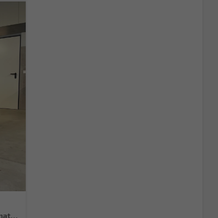
Selection 95PS GV4+AHK+Sitzheiz+Lenkradheiz+Climatronic+Tempomat+PDC