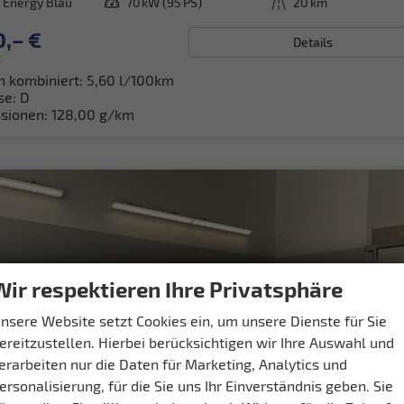
 Energy Blau
Leistung
70 kW (95 PS)
Kilometerstand
20 km
0,– €
Details
.
h kombiniert:
5,60 l/100km
se:
D
sionen:
128,00 g/km
Wir respektieren Ihre Privatsphäre
nsere Website setzt Cookies ein, um unsere Dienste für Sie
ereitzustellen. Hierbei berücksichtigen wir Ihre Auswahl und
erarbeiten nur die Daten für Marketing, Analytics und
ersonalisierung, für die Sie uns Ihr Einverständnis geben. Sie