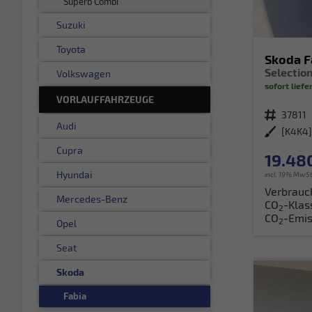
Superb Combi
Suzuki
Toyota
Skoda F
Volkswagen
sofort liefe
VORLAUFFAHRZEUGE
Fahrzeugnr.
37811
Audi
Außenfarbe
[K4K4]
Cupra
19.48
Hyundai
incl. 19% MwSt
Verbrauc
Mercedes-Benz
CO
-Klas
2
CO
-Emis
2
Opel
Seat
Skoda
Fabia