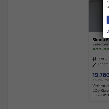
k
w
D
Skoda F
sofort liefe
Fahrzeugnr.
37812
Außenfarbe
[9P9P]
19.760
incl. 19% MwSt
Verbrauc
CO
-Klas
2
CO
-Emis
2