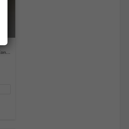
Selection 95PS GV4+Sitzheiz+Lenkradheiz+Climatronic+Sunset+AppConnect+PDC