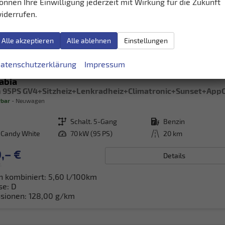
önnen Ihre Einwilligung jederzeit mit Wirkung für die Zukunft
iderrufen.
Alle akzeptieren
Alle ablehnen
Einstellungen
atenschutzerklärung
Impressum
abia
rbar
Neuwagen
Getriebe
Schalt. 5-Gang
Kraftstoff
Benzin
 Candy White
Leistung
70 kW (95 PS)
Kilometerstand
20 km
,– €
Details
.
h kombiniert:
5,60 l/100km
se:
D
sionen:
128,00 g/km