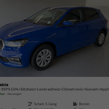
abia
rbar
Neuwagen
Getriebe
Schalt. 5-Gang
Kraftstoff
Benzin