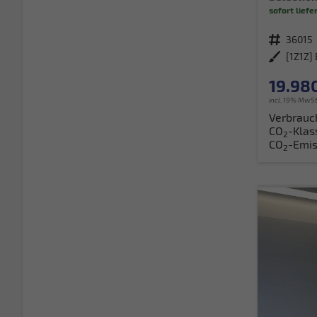
sofort liefe
Fahrzeugnr.
36015
Außenfarbe
19.980
incl. 19% MwSt
Verbrauc
CO
-Klas
2
CO
-Emis
2