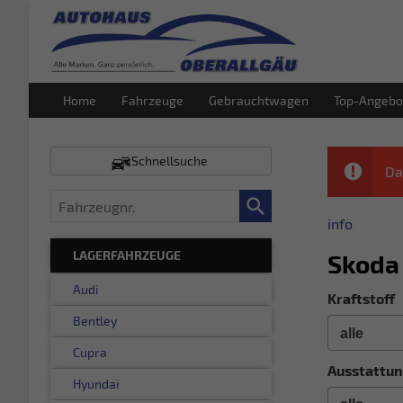
Home
Fahrzeuge
Gebrauchtwagen
Top-Angebo
Schnellsuche
Da
Fahrzeugnr.
info
LAGERFAHRZEUGE
Skoda
Audi
Kraftstoff
Bentley
Cupra
Ausstattun
Hyundai