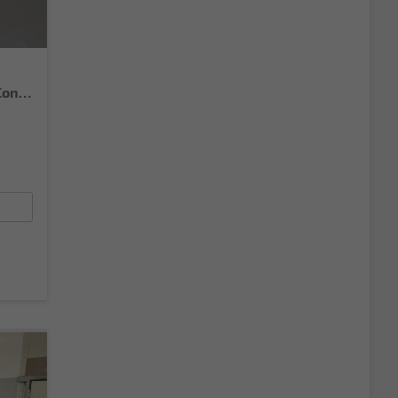
Selection 95PS GV4+Sitzheiz+Lenkradheiz+Climatronic+Sunset+AppConnect+PDC