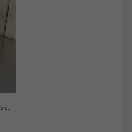
Selection 95PS GV4+Sitzheiz+Lenkradheiz+Climatronic+Sunset+AppConnect+PDC