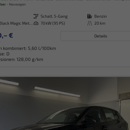
rbar
Neuwagen
Getriebe
Schalt. 5-Gang
Kraftstoff
Benzin
[1Z1Z] Black Magic Metallic
Leistung
70 kW (95 PS)
Kilometerstand
20 km
,– €
Details
.
h kombiniert:
5,60 l/100km
se:
D
sionen:
128,00 g/km